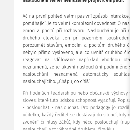
naslouchání téměř nemůžeme projevit empatii.
Ač na první pohled velmi pasivní způsob interakce, 
pomáhající. Je to velmi komplexní dovednost. O nasl
emocí a pocitů při rozhovoru. Naslouchání je při 
druhého člověka. Jen při pozorném, soustřed
porozumět stavům, emocím a pocitům druhého člov
nebylo přímo vysloveno, ale co uvnitř druhého č
reagovat na sdělované například vhodnou ot
neznamená, že je aktivní naslouchání podmíněno 
naslouchání neznamená automaticky souhla
naslouchajícího: „Chápu, co cítíš.“
Při hodinách leadershipu nebo občanské výchovy 
sloves, které tuto lidskou schopnost vyjadřují. Popis
- poslouchat - naslouchat. Pro pedagogy je rozdí
učitelka, každý ředitel se dostávají do situací, kd
zvonění či hlasy žáků), kdy něco poslouchají (na
naslouchají, a to výhradně druhému člověku.