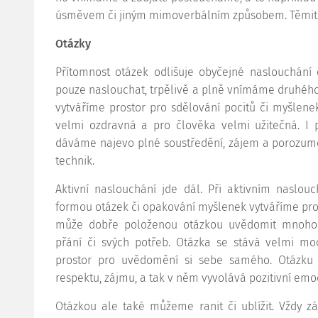
úsměvem či jiným mimoverbálním způsobem. Těmito 
Otázky
Přítomnost otázek odlišuje obyčejné naslouchání
pouze naslouchat, trpělivě a plně vnímáme druhéh
vytváříme prostor pro sdělování pocitů či myšlene
velmi ozdravná a pro člověka velmi užitečná. I
dáváme najevo plné soustředění, zájem a porozumě
technik.
Aktivní naslouchání jde dál. Při aktivním naslo
formou otázek či opakování myšlenek vytváříme prost
může dobře položenou otázkou uvědomit mnoho zás
přání či svých potřeb. Otázka se stává velmi mo
prostor pro uvědomění si sebe samého. Otázku 
respektu, zájmu, a tak v něm vyvolává pozitivní emo
Otázkou ale také můžeme ranit či ublížit. Vždy 