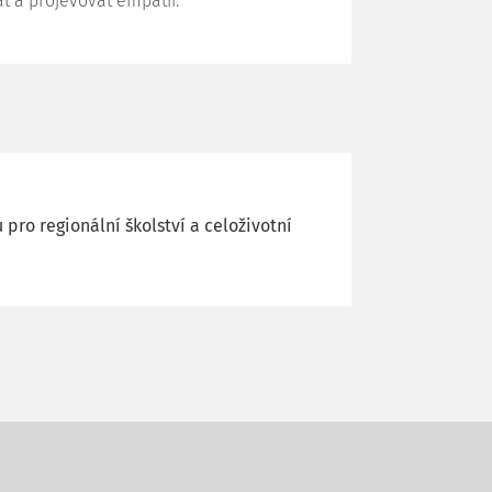
at a projevovat empatii.
ro regionální školství a celoživotní