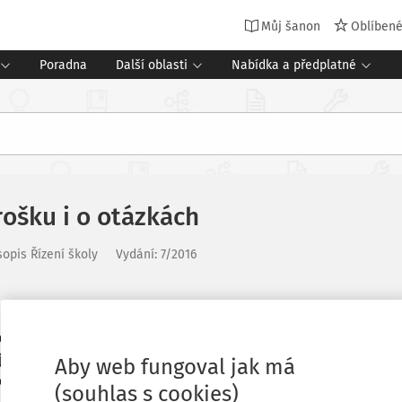
Můj šanon
Oblíben
Poradna
Další oblasti
Nabídka a předplatné
rošku i o otázkách
opis Řízení školy
Vydání:
7/2016
munikačního nástroje dotkla. Bylo to v
Oblíbené
jí, nebo přesněji řečeno, naslouchání
Aby web fungoval jak má
ckého vnímání druhého člověka. Bez
(souhlas s cookies)
Stáhnout