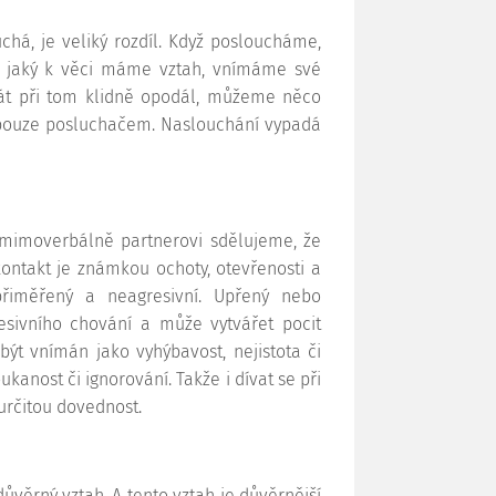
chá, je veliký rozdíl. Když posloucháme,
, jaký k věci máme vztah, vnímáme své
tát při tom klidně opodál, můžeme něco
e pouze posluchačem. Naslouchání vypadá
 mimoverbálně partnerovi sdělujeme, že
ontakt je známkou ochoty, otevřenosti a
přiměřený a neagresivní. Upřený nebo
sivního chování a může vytvářet pocit
být vnímán jako vyhýbavost, nejistota či
kanost či ignorování. Takže i dívat se při
určitou dovednost.
ůvěrný vztah. A tento vztah je důvěrnější