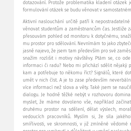
dotazování. Protože problematika kladení otázek j
formulování otázek se budu věnovat v samostatném 
Aktivní naslouchání určitě patří k nepostradatelné
věnovat studentům a zaměstnancům čas. Jestliže z
přesouvám pohled od monitoru k dotyčnému, snažím
mu prostor pro sdělování. Nevnímám to jako zbyteč
jasně najevo, že jsem tam především pro své zaměstn
snažím rozlišit i motivy návštěvy. Ptám se, co od
informaci či radu? Nebo mi přichází sdělit nějaký 
kam a potřebuje to někomu říct? Signálů, které dot
umět v nich číst. A je to zase především neverbál
více informací než slova a věty. Také jsem se nauči
dialogu. Je hodně těžké nebýt v rozhovoru domina
myslet, že máme dovoleno vše, například začínat 
druhému prostor na sdělení, dělat výslech, moral
vedoucích pracovníků. Myslím si, že síla jakého
smířlivosti, ve skromnosti, v již zmíněné vědomé