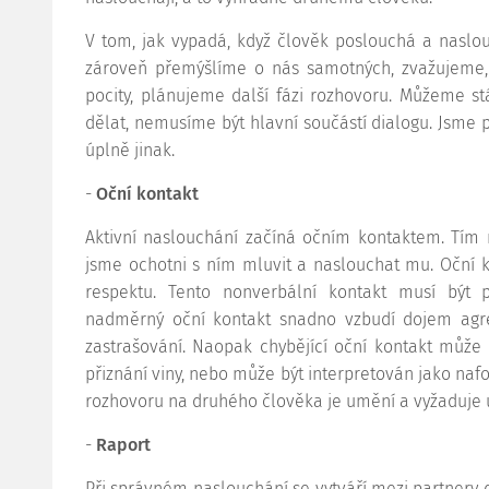
V tom, jak vypadá, když člověk poslouchá a naslou
zároveň přemýšlíme o nás samotných, zvažujeme
pocity, plánujeme další fázi rozhovoru. Můžeme s
dělat, nemusíme být hlavní součástí dialogu. Jsm
úplně jinak.
-
Oční kontakt
Aktivní naslouchání začíná očním kontaktem. Tím
jsme ochotni s ním mluvit a naslouchat mu. Oční k
respektu. Tento nonverbální kontakt musí být 
nadměrný oční kontakt snadno vzbudí dojem agre
zastrašování. Naopak chybějící oční kontakt může 
přiznání viny, nebo může být interpretován jako nafou
rozhovoru na druhého člověka je umění a vyžaduje 
-
Raport
Při správném naslouchání se vytváří mezi partnery d