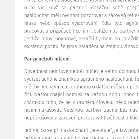
o to víc, když se partneři dokážou sobě přiz
naslouchat, měli bychom pozorovat a zároveň reflekt
hlasu nebo způsob vyjadřování. Když tyto signá
pracovat a přizpůsobit se jim. Jestliže náš partner
jestliže mluví hovorově, neměli bychom ho „dráždit“
existenci pocitu, že jsme naladěni na stejnou vlnovo
Pauzy neboli mlčení
Dovednost nemluvit neboli mlčet je velmi účinnou 
vydržet ticho je známkou správného naslouchání. Ten
měl by nechávat čas druhému o dalších větách přemýšl
říci. Naslouchající nemusí za každou cenu ihned r
známkou toho, že se v druhém člověku něco ode
ničím narušovat. Většinou partner začne bez naší
nepřerušovat a zároveň prokazovat trpělivost a klid 
Jediné, co se při naslouchání „povoluje“, je tzv. při
ho vnímáme a zaujatě posloucháme, a to například