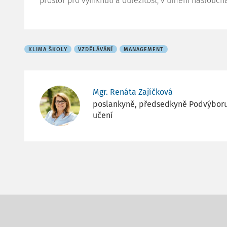
prostor pro vyniknutí a důležitost, v umění naslouch
KLIMA ŠKOLY
VZDĚLÁVÁNÍ
MANAGEMENT
Mgr. Renáta Zajíčková
poslankyně, předsedkyně Podvýboru p
učení