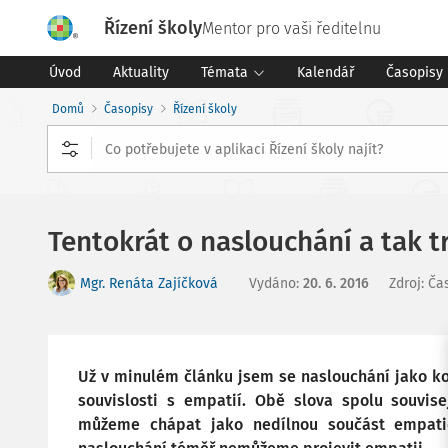
Řízení školy
Mentor pro vaši ředitelnu
Úvod
Aktuality
Témata
Kalendář
Časopisy
Domů
Časopisy
Řízení školy
Tentokrát o naslouchání a tak t
Mgr. Renáta Zajíčková
Vydáno
:
20. 6. 2016
Zdroj
:
Čas
Už v minulém článku jsem se naslouchání jako ko
souvislosti s empatií. Obě slova spolu souvise
můžeme chápat jako nedílnou součást empati