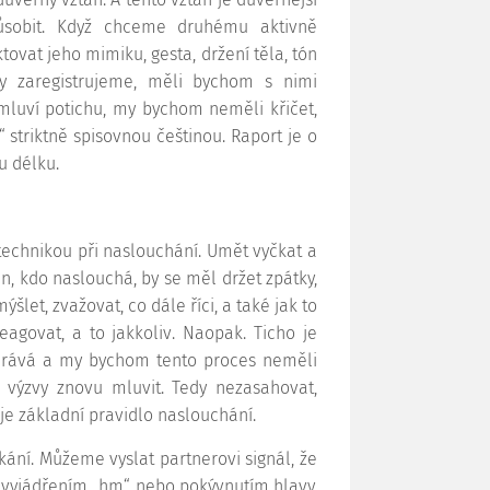
působit. Když chceme druhému aktivně
ovat jeho mimiku, gesta, držení těla, tón
ly zaregistrujeme, měli bychom s nimi
 mluví potichu, my bychom neměli křičet,
 striktně spisovnou češtinou. Raport je o
u délku.
technikou při naslouchání. Umět vyčkat a
, kdo naslouchá, by se měl držet zpátky,
et, zvažovat, co dále říci, a také jak to
eagovat, a to jakkoliv. Naopak. Ticho je
hrává a my bychom tento proces neměli
 výzvy znovu mluvit. Tedy nezasahovat,
je základní pravidlo naslouchání.
takání. Můžeme vyslat partnerovi signál, že
 vyjádřením „hm“ nebo pokývnutím hlavy,