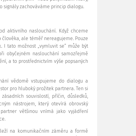
signály zachováváme princip dialogu.
 od aktivního naslouchání. Když chceme
o člověka, ale téměř nereagujeme. Pouze
k. I tato možnost „vymluvit se“ může být
 při obyčejném naslouchání samozřejmě
ní, a to prostřednictvím výše popsaných
uchání vědomě vstupujeme do dialogu a
or pro hluboký prožitek partnera. Ten si
adních souvislostí, příčin, důsledků,
cným nástrojem, který otevírá obrovský
partner většinou vnímá jako vyjádření
ce.
záleží na komunikačním záměru a formě