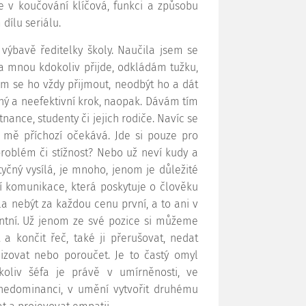
e v koučování klíčová, funkci a způsobu
dílu seriálu.
 výbavě ředitelky školy. Naučila jsem se
a mnou kdokoliv přijde, odkládám tužku,
 se ho vždy přijmout, neodbýt ho a dát
ný a neefektivní krok, naopak. Dávám tím
ance, studenty či jejich rodiče. Navíc se
e mě příchozí očekává. Jde si pouze pro
problém či stížnost? Nebo už neví kudy a
yčný vysílá, je mnoho, jenom je důležité
ní komunikace, která poskytuje o člověku
la nebýt za každou cenu první, a to ani v
ntní. Už jenom ze své pozice si můžeme
a končit řeč, také ji přerušovat, nedat
izovat nebo poroučet. Je to častý omyl
koliv šéfa je právě v umírněnosti, ve
 nedominanci, v umění vytvořit druhému