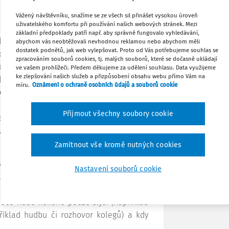
Vážený návštěvníku, snažíme se ze všech sil přinášet vysokou úroveň
Tisknout
uživatelského komfortu při používání našich webových stránek. Mezi
je naslouchání velmi aktivní, užitečné a
základní předpoklady patří např. aby správně fungovalo vyhledávání,
ouchání se často hovoří jako o zrcadlení
abychom vás neobtěžovali nevhodnou reklamou nebo abychom měli
dostatek podnětů, jak web vylepšovat. Proto od Vás potřebujeme souhlas se
rozhovoru aktivitou, kterou se ladíme na
Sdílet
zpracováním souborů cookies, tj. malých souborů, které se dočasně ukládají
ěném a trpělivém naslouchání můžeme
ve vašem prohlížeči. Předem děkujeme za udělení souhlasu. Data využijeme
ke zlepšování našich služeb a přizpůsobení obsahu webu přímo Vám na
ěka. Často takto i zaregistrujeme, co
Poznámka
míru.
Oznámení o ochraně osobních údajů a souborů cookie
lověka probíhá. Jen tak můžeme správně
ázkou či gestem. Samozřejmě to ale
Přijmout všechny soubory cookie
souhlasem s obsahem řečeného. Aktivní
s. Je to „pouze“ vyjádření vzkazu
Zamítnout vše kromě nutných cookies
vyzývám studenty k hledání významu tří
Nastavení souborů cookie
ují rozdíly ve vnímání obsahu slova slyšet
l ve významech jistě zřejmý. Každá paní
y něco nebo někoho pouze slyší (například
příklad hudbu či rozhovor kolegů) a kdy