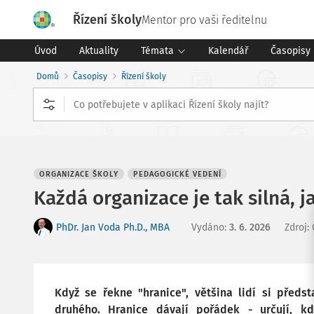
Řízení školy
Mentor pro vaši ředitelnu
Úvod
Aktuality
Témata
Kalendář
Časopisy
Domů
Časopisy
Řízení školy
ORGANIZACE ŠKOLY
PEDAGOGICKÉ VEDENÍ
Každá organizace je tak silná,
PhDr. Jan Voda Ph.D., MBA
Vydáno
:
3. 6. 2026
Zdroj
:
Když se řekne "hranice", většina lidí si předs
druhého. Hranice dávají pořádek - určují, 