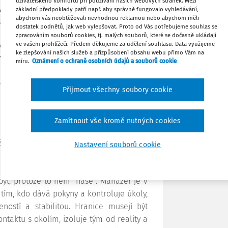
uživatelského komfortu při používání našich webových stránek. Mezi
vali dlouho právě těmi, kdo tyto čáry
základní předpoklady patří např. aby správně fungovalo vyhledávání,
Stáhnout
abychom vás neobtěžovali nevhodnou reklamou nebo abychom měli
ruhu", aby se role nepřekrývaly, aby se
dostatek podnětů, jak web vylepšovat. Proto od Vás potřebujeme souhlas se
ě donedávna to fungovalo. Jenže dnešní
zpracováním souborů cookies, tj. malých souborů, které se dočasně ukládají
ve vašem prohlížeči. Předem děkujeme za udělení souhlasu. Data využijeme
rojekty překračují oddělení, kultura se
Tisknout
ke zlepšování našich služeb a přizpůsobení obsahu webu přímo Vám na
ým časem. Hranice už nejsou pevné zdi,
míru.
Oznámení o ochraně osobních údajů a souborů cookie
 ze strážce hranic stává někým úplně
Sdílet
astavovat a udržovat – ale když přijde
Přijmout všechny soubory cookie
Poznámka
Zamítnout vše kromě nutných cookies
ý z lidí, vztahů, rolí, cílů a informací.
Nastavení souborů cookie
funguje jen tehdy, když rozlišuje,
co patří
rozhoduje, čím se budeme zabývat, čemu
t, protože to není "naše". Manažer je v
tím, kdo dává pokyny a kontroluje úkoly,
ostí a stabilitou. Hranice musejí být
ontaktu s okolím, izoluje tým od reality a