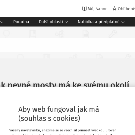
Můj šanon
Oblíben
Poradna
Další oblasti
Nabídka a předplatné
 jak pevné mosty má ke svému okolí
Časopis Řízení školy
Vydání:
7-8/2026
21 minut čtení
Aby web fungoval jak má
(souhlas s cookies)
taví čáru. Něco, co odděluje jedno od
Oblíbené
Vážený návštěvníku, snažíme se ze všech sil přinášet vysokou úroveň
kdo má co dělat, kam až sahá naše