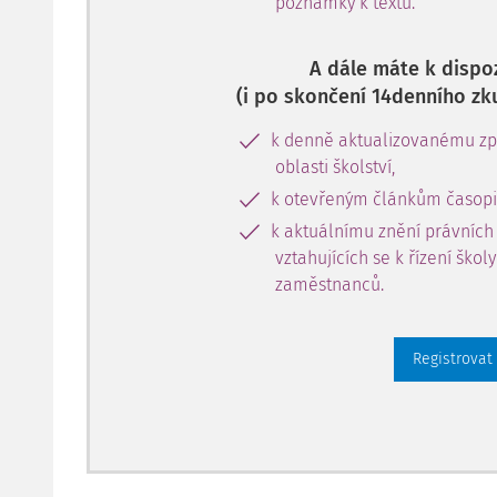
poznámky k textu.
A dále máte k dispoz
(i po skončení 14denního zk
k denně aktualizovanému zpr
oblasti školství,
k otevřeným článkům časopi
k aktuálnímu znění právních
vztahujících se k řízení škol
zaměstnanců.
Registrovat