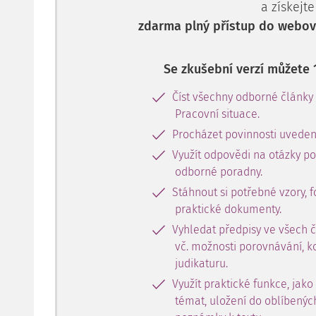
a získejte
styl řízení. Rozhoduje, kam zaměří pozornost týmu,
zdarma plný přístup do webové
naopak počkají. Zvažuje, zda při
Se zkušební verzí můžete 
Číst všechny odborné články
Pracovní situace.
Procházet povinnosti uveden
Využít odpovědi na otázky p
odborné poradny.
Stáhnout si potřebné vzory, f
praktické dokumenty.
Vyhledat předpisy ve všech 
vč. možnosti porovnávání, k
judikaturu.
Využít praktické funkce, jako
témat, uložení do oblíbenýc