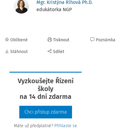
Mgr. Kristýna Říhová Ph.D.
edukátorka NGP
Oblíbené
Tisknout
Poznámka
Stáhnout
Sdílet
Vyzkoušejte Řízení
školy
na 14 dní zdarma
Chci přístup zdarma
Máte už předplatné?
Přihlaste se