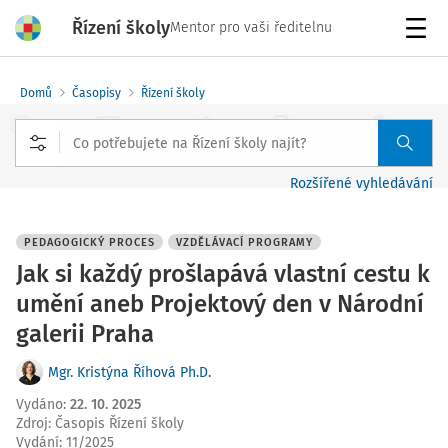
Řízení školy
Mentor pro vaši ředitelnu
Menu
Domů
Časopisy
Řízení školy
Rozšířené vyhledávání
PEDAGOGICKÝ PROCES
VZDĚLÁVACÍ PROGRAMY
Jak si každý prošlapává vlastní cestu k
umění aneb Projektový den v Národní
galerii Praha
Mgr. Kristýna Říhová Ph.D.
Vydáno
:
22. 10. 2025
Zdroj
:
Časopis Řízení školy
Vydání:
11/2025