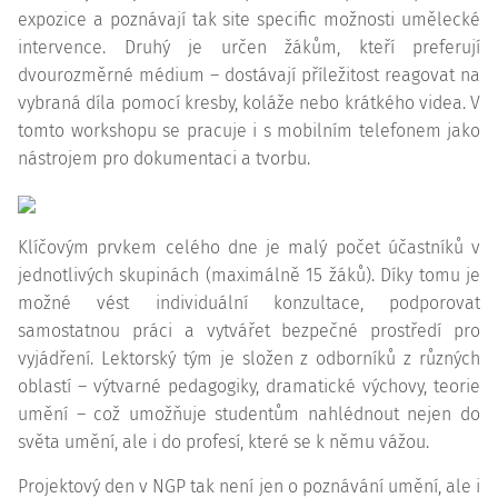
expozice a poznávají tak site specific možnosti umělecké
intervence. Druhý je určen žákům, kteří preferují
dvourozměrné médium – dostávají příležitost reagovat na
vybraná díla pomocí kresby, koláže nebo krátkého videa. V
tomto workshopu se pracuje i s mobilním telefonem jako
nástrojem pro dokumentaci a tvorbu.
Klíčovým prvkem celého dne je malý počet účastníků v
jednotlivých skupinách (maximálně 15 žáků). Díky tomu je
možné vést individuální konzultace, podporovat
samostatnou práci a vytvářet bezpečné prostředí pro
vyjádření. Lektorský tým je složen z odborníků z různých
oblastí – výtvarné pedagogiky, dramatické výchovy, teorie
umění – což umožňuje studentům nahlédnout nejen do
světa umění, ale i do profesí, které se k němu vážou.
Projektový den v NGP tak není jen o poznávání umění, ale i