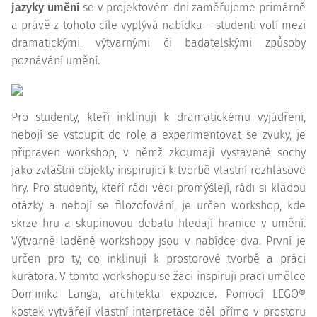
jazyky umění
se v projektovém dni zaměřujeme primárně
a právě z tohoto cíle vyplývá nabídka – studenti volí mezi
dramatickými, výtvarnými či badatelskými způsoby
poznávání umění.
Pro studenty, kteří inklinují k dramatickému vyjádření,
nebojí se vstoupit do role a experimentovat se zvuky, je
připraven workshop, v němž zkoumají vystavené sochy
jako zvláštní objekty inspirující k tvorbě vlastní rozhlasové
hry. Pro studenty, kteří rádi věci promýšlejí, rádi si kladou
otázky a nebojí se filozofování, je určen workshop, kde
skrze hru a skupinovou debatu hledají hranice v umění.
Výtvarně laděné workshopy jsou v nabídce dva. První je
určen pro ty, co inklinují k prostorové tvorbě a práci
kurátora. V tomto workshopu se žáci inspirují prací umělce
Dominika Langa, architekta expozice. Pomocí LEGO®
kostek vytvářejí vlastní
interpretace
děl přímo v prostoru