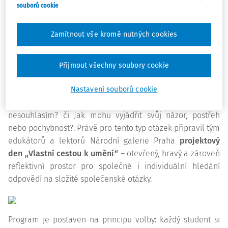
svoboda projevu, hledání identity, vztah jednotlivce a
souborů cookie
společnosti, vliv politiky na umění nebo různé způsoby, jak
umění vypráví příběhy a otevírá nové pohledy na svět
Zamítnout vše kromě nutných cookies
kolem nás. Právě hledání vlastního hlasu a způsobu, jak
jej vyjádřit, se přirozeně propojuje s obdobím dospívání.
Zdá se nám proto důležité nabízet studentům prostor, kde
Přijmout všechny soubory cookie
se mohou svobodně rozhodovat na základě vlastních
Nastavení souborů cookie
preferencí, které vycházejí ze sebereflexe a ochoty klást si
otázky typu V čem jsem dobrý?, Co mě zajímá?, S čím
nesouhlasím? či Jak mohu vyjádřit svůj názor, postřeh
nebo pochybnost?. Právě pro tento typ otázek připravil tým
edukátorů a lektorů Národní galerie Praha
projektový
den „Vlastní cestou k umění“
– otevřený, hravý a zároveň
reflektivní prostor pro společné i individuální hledání
odpovědí na složité společenské otázky.
Program je postaven na principu volby: každý student si