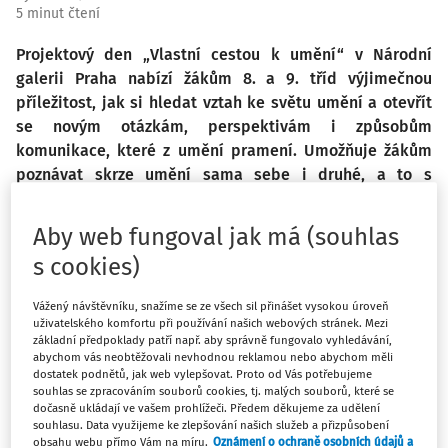
5 minut čtení
Projektový den „Vlastní cestou k umění“ v Národní
galerii Praha nabízí žákům 8. a 9. tříd výjimečnou
příležitost, jak si hledat vztah ke světu umění a otevřít
se novým otázkám, perspektivám i způsobům
komunikace, které z umění pramení. Umožňuje žákům
poznávat skrze umění sama sebe i druhé, a to s
respektem a otevřeností k nejednoznačnosti a
rozmanitosti. V době, kdy se mladí lidé rozhodují, kam
Aby web fungoval jak má (souhlas
se chtějí v životě ubírat, nabízí galerie prostor, kde
s cookies)
mohou uplatnit vlastní volbu a zjistit, jaký jazyk umění
je jim nejbližší.
Vážený návštěvníku, snažíme se ze všech sil přinášet vysokou úroveň
uživatelského komfortu při používání našich webových stránek. Mezi
základní předpoklady patří např. aby správně fungovalo vyhledávání,
Expozice 1939–2021: Konec černobílé doby, instalovaná ve
abychom vás neobtěžovali nevhodnou reklamou nebo abychom měli
2. patře Veletržního paláce od roku 2023, nabízí řadu
dostatek podnětů, jak web vylepšovat. Proto od Vás potřebujeme
souhlas se zpracováním souborů cookies, tj. malých souborů, které se
témat a otázek, které jsou ideální příležitostí ke
dočasně ukládají ve vašem prohlížeči. Předem děkujeme za udělení
společenskému dialogu i učení. Patří mezi ně například
souhlasu. Data využijeme ke zlepšování našich služeb a přizpůsobení
obsahu webu přímo Vám na míru.
Oznámení o ochraně osobních údajů a