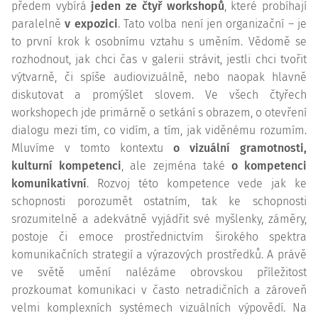
předem vybírá
jeden ze čtyř workshopů
, které probíhají
paralelně
v expozici
. Tato volba není jen organizační – je
to první krok k osobnímu vztahu s uměním. Vědomě se
rozhodnout, jak chci čas v galerii strávit, jestli chci tvořit
výtvarně, či spíše audiovizuálně, nebo naopak hlavně
diskutovat a promýšlet slovem. Ve všech čtyřech
workshopech jde primárně o setkání s obrazem, o otevření
dialogu mezi tím, co vidím, a tím, jak viděnému rozumím.
Mluvíme v tomto kontextu
o vizuální gramotnosti,
kulturní kompetenci
, ale zejména také
o kompetenci
komunikativní
. Rozvoj této
kompetence
vede jak ke
schopnosti porozumět ostatním, tak ke schopnosti
srozumitelně a adekvátně vyjádřit své myšlenky, záměry,
postoje či emoce prostřednictvím širokého spektra
komunikačních strategií a výrazových prostředků. A právě
ve světě umění nalézáme obrovskou příležitost
prozkoumat komunikaci v často netradičních a zároveň
velmi komplexních systémech vizuálních výpovědí. Na