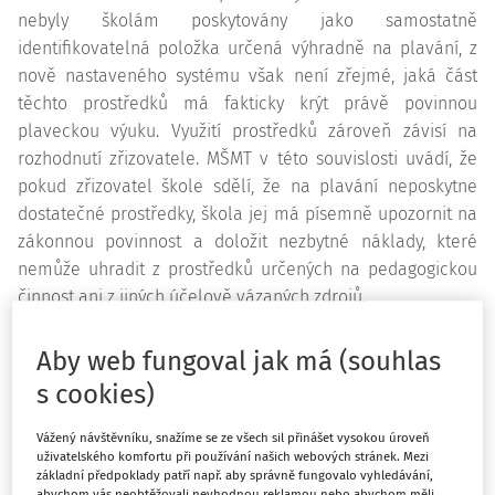
nebyly školám poskytovány jako samostatně
identifikovatelná položka určená výhradně na plavání, z
nově nastaveného systému však není zřejmé, jaká část
těchto prostředků má fakticky krýt právě povinnou
plaveckou výuku. Využití prostředků zároveň závisí na
rozhodnutí zřizovatele. MŠMT v této souvislosti uvádí, že
pokud zřizovatel škole sdělí, že na plavání neposkytne
dostatečné prostředky, škola jej má písemně upozornit na
zákonnou povinnost a doložit nezbytné náklady, které
nemůže uhradit z prostředků určených na pedagogickou
činnost ani z jiných účelově vázaných zdrojů.
Koncentrovaná výuka plavání
Aby web fungoval jak má (souhlas
Debata o modelech výuky školního plavání se vede již
s cookies)
několik let. Na úvod je užitečné připomenout, že české
Vážený návštěvníku, snažíme se ze všech sil přinášet vysokou úroveň
právní předpisy nerozlišují mezi dlouhodobou a
uživatelského komfortu při používání našich webových stránek. Mezi
koncentrovanou formou výuky plavání a umožňují školám
základní předpoklady patří např. aby správně fungovalo vyhledávání,
abychom vás neobtěžovali nevhodnou reklamou nebo abychom měli