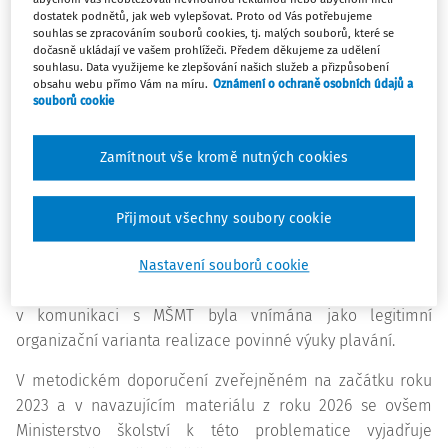
využívat různé způsoby realizace. Ostatně i MŠMT ve své
dostatek podnětů, jak web vylepšovat. Proto od Vás potřebujeme
komunikaci uvádí, že „právní rámec školám umožňuje
souhlas se zpracováním souborů cookies, tj. malých souborů, které se
různé organizační formy a že žádný z nich není plošně
dočasně ukládají ve vašem prohlížeči. Předem děkujeme za udělení
souhlasu. Data využijeme ke zlepšování našich služeb a přizpůsobení
předepsán jako jediný správný“. Současně doplňuje, že při
obsahu webu přímo Vám na míru.
Oznámení o ochraně osobních údajů a
posuzování konkrétní situace „je vždy nutné vycházet z
souborů cookie
reálných podmínek dané školy a jejího zřizovatele“.
Zamítnout vše kromě nutných cookies
Pro kontext: po zavedení povinné výuky plavání v roce
2017 začala řada škol hledat různé organizační způsoby,
jak požadovaný vzdělávací obsah naplnit. Vedle
Přijmout všechny soubory cookie
klasického modelu pravidelného dojíždění na bazén
existovaly i modely koncentrované. Pobytová a
Nastavení souborů cookie
koncentrovaná forma byla v praxi dlouhodobě využívána a
v komunikaci s MŠMT byla vnímána jako legitimní
organizační varianta realizace povinné výuky plavání.
V metodickém doporučení zveřejněném na začátku roku
2023 a v navazujícím materiálu z roku 2026 se ovšem
Ministerstvo školství k této problematice vyjadřuje