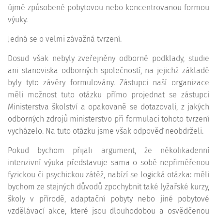
újmě způsobené pobytovou nebo koncentrovanou formou
výuky.
Jedná se o velmi závažná tvrzení.
Dosud však nebyly zveřejněny odborné podklady, studie
ani stanoviska odborných společností, na jejichž základě
byly tyto závěry formulovány. Zástupci naší organizace
měli možnost tuto otázku přímo projednat se zástupci
Ministerstva školství a opakovaně se dotazovali, z jakých
odborných zdrojů ministerstvo při formulaci tohoto tvrzení
vycházelo. Na tuto otázku jsme však odpověď neobdrželi.
Pokud bychom přijali argument, že několikadenní
intenzivní výuka představuje sama o sobě nepřiměřenou
fyzickou či psychickou zátěž, nabízí se logická otázka: měli
bychom ze stejných důvodů zpochybnit také lyžařské kurzy,
školy v přírodě, adaptační pobyty nebo jiné pobytové
vzdělávací akce, které jsou dlouhodobou a osvědčenou