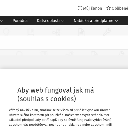
Můj šanon
Oblíben
Poradna
Další oblasti
Nabídka a předplatné
tu, říká učitelka Lenka Otáhalová
Aby web fungoval jak má
pis Řízení školy
Vydání:
7-8/2026
9 minut čtení
(souhlas s cookies)
Vážený návštěvníku, snažíme se ze všech sil přinášet vysokou úroveň
uživatelského komfortu při používání našich webových stránek. Mezi
aždodenní život základní školy? O
Oblíbené
základní předpoklady patří např. aby správně fungovalo vyhledávání,
abychom vás neobtěžovali nevhodnou reklamou nebo abychom měli
a Otáhalová, učitelka a koordinátorka