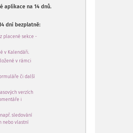
 aplikace na 14 dnů.
14 dní bezplatně:
 z placené sekce -
é v Kalendáři.
oložené v rámci
ormuláře či další
časových verzích
omentáře i
 např. sledování
h nebo vlastní