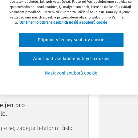
dostatek podnětů, jak web vylepšovat. Proto od Vás potřebujeme souhlas se
 a Slováků v Bystřici pod Hostýnem.
zpracováním souborů cookies, tj. malých souborů, které se dočasně ukládají
Stáhnout
ve vašem prohlížeči. Předem děkujeme za udělení souhlasu. Data využijeme
ke zlepšování našich služeb a přizpůsobení obsahu webu přímo Vám na
programu Erasmus+?
míru.
Oznámení o ochraně osobních údajů a souborů cookie
Tisknout
v roce 2016, kdy pan ředitel přišel do
Přijmout všechny soubory cookie
 době jsem ještě př
Sdílet
Zamítnout vše kromě nutných cookies
Poznámka
Máte předplatné?
Přihlaste se.
Nastavení souborů cookie
e jen pro
le.
te se, zadejte telefonní číslo