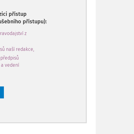
ici přístup
ušebního přístupu):
avodajství z
sů naší redakce,
 předpisů
y a vedení