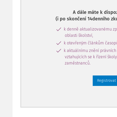
A dále máte k dispoz
(i po skončení 14denního zk
k denně aktualizovanému zpr
oblasti školství,
k otevřeným článkům časopi
k aktuálnímu znění právních
vztahujících se k řízení škol
zaměstnanců.
Registrovat