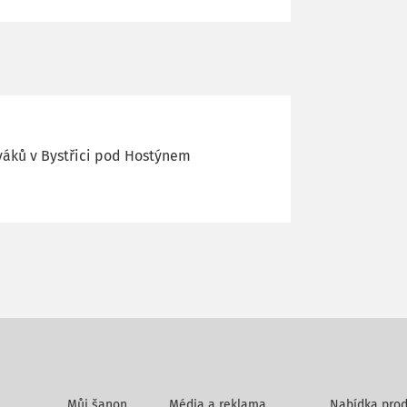
ováků v Bystřici pod Hostýnem
Můj šanon
Média a reklama
Nabídka prod