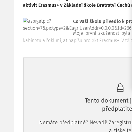
aktivit Erasmus+ v Základní škole Bratrství Čechů
Co vaši školu přivedlo k 
Moje první zkušenost byla 
kabinetu a řekl mi, ať napíšu projekt Erasmus+. V té
Tento dokument j
předplatite
Nemáte předplatné? Nevadí! Zaregistruj
a získejte