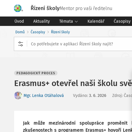
Řízení školy
Mentor pro vaši ředitelnu
Úvod
Aktuality
Témata
Kalendář
Časopisy
Domů
Časopisy
Řízení školy
PEDAGOGICKÝ PROCES
Erasmus+ otevřel naši školu svě
Mgr. Lenka Otáhalová
Vydáno
:
3. 6. 2026
Zdroj
:
Časo
Jak může mezinárodní spolupráce proměnit k
zkušenostech s programem Erasmus+ hovoří Lenk