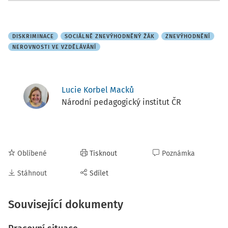
DISKRIMINACE
SOCIÁLNĚ ZNEVÝHODNĚNÝ ŽÁK
ZNEVÝHODNĚNÍ
NEROVNOSTI VE VZDĚLÁVÁNÍ
Lucie Korbel Macků
Národní pedagogický institut ČR
Oblíbené
Tisknout
Poznámka
Stáhnout
Sdílet
Související dokumenty