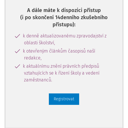
A dále máte k dispozici přístup
(i po skončení 14denního zkušebního
přístupu):
k denně aktualizovanému zpravodajství z
oblasti školství,
k otevřeným článkům časopisů naší
redakce,
k aktuálnímu znění právních předpisů
vztahujících se k řízení školy a vedení
zaměstnanců.
Registrovat