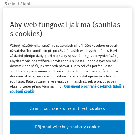
5 minut čtení
Segregace ve vzdělávání nadále představuje jeden z
Aby web fungoval jak má (souhlas
nejzávažnějších problémů českého školství. Ovlivňuje
nejen vzdělávací dráhy romských žáků a dalších žáků z
s cookies)
marginalizovaných skupin, včetně dětí se sociálním
znevýhodněním, ale také každodenní práci škol, jejich
Vážený návštěvníku, snažíme se ze všech sil přinášet vysokou úroveň
uživatelského komfortu při používání našich webových stránek. Mezi
pedagogických sborů a poradenských pracovníků. Nový
základní předpoklady patří např. aby správně fungovalo vyhledávání,
metodický nástroj Desegregace.cz přináší zřizovatelům i
abychom vás neobtěžovali nevhodnou reklamou nebo abychom měli
dostatek podnětů, jak web vylepšovat. Proto od Vás potřebujeme
školám přehled ověřených postupů, inspirativních
souhlas se zpracováním souborů cookies, tj. malých souborů, které se
řešení a praktických doporučení, jak nerovnosti snižovat
dočasně ukládají ve vašem prohlížeči. Předem děkujeme za udělení
a jak budovat inkluzivní vzdělávací prostředí. Zaměřuje
souhlasu. Data využijeme ke zlepšování našich služeb a přizpůsobení
obsahu webu přímo Vám na míru.
Oznámení o ochraně osobních údajů a
se rovněž na klíčovou roli školních poradenských služeb,
souborů cookie
které mohou pomoci rozpoznávat specifické potřeby
žáků, posilovat jejich školní úspěšnost a podporovat
Zamítnout vše kromě nutných cookies
pedagogy v práci s heterogenním třídním kolektivem.
Segregace ve vzdělávání patří dlouhodobě k
Přijmout všechny soubory cookie
nejvýraznějším výzvám českého školství. Projevuje se