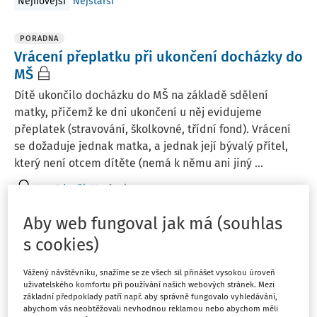
Nejnovější
Nejstarší
PORADNA
Vrácení přeplatku při ukončení docházky do
MŠ
Dítě ukončilo docházku do MŠ na základě sdělení
matky, přičemž ke dni ukončení u něj evidujeme
přeplatek (stravování, školkovné, třídní fond). Vrácení
se dožaduje jednak matka, a jednak její bývalý přítel,
který není otcem dítěte (nemá k němu ani jiný ...
Ing. Zdeněk Morávek
Vydáno
:
11. 3. 2026
1 minuta čtení
Aby web fungoval jak má (souhlas
s cookies)
PORADNA
Vážený návštěvníku, snažíme se ze všech sil přinášet vysokou úroveň
Sjednocení cen obědů pro žáky v případě
uživatelského komfortu při používání našich webových stránek. Mezi
dvou různých stravovacích zařízení
základní předpoklady patří např. aby správně fungovalo vyhledávání,
abychom vás neobtěžovali nevhodnou reklamou nebo abychom měli