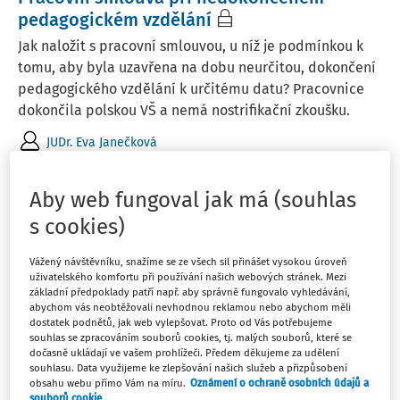
pedagogickém vzdělání
Jak naložit s pracovní smlouvou, u níž je podmínkou k
tomu, aby byla uzavřena na dobu neurčitou, dokončení
pedagogického vzdělání k určitému datu? Pracovnice
dokončila polskou VŠ a nemá nostrifikační zkoušku.
JUDr. Eva Janečková
Vydáno
:
17. 3. 2026
1 minuta čtení
Aby web fungoval jak má (souhlas
s cookies)
ČLÁNKY
Wellbeing pedagogických pracovníků: co
Vážený návštěvníku, snažíme se ze všech sil přinášet vysokou úroveň
ukázal unikátní výzkum v Ústeckém kraji
uživatelského komfortu při používání našich webových stránek. Mezi
základní předpoklady patří např. aby správně fungovalo vyhledávání,
Více než čtvrtina pedagogů má nízký až velmi nízký
abychom vás neobtěžovali nevhodnou reklamou nebo abychom měli
dostatek podnětů, jak web vylepšovat. Proto od Vás potřebujeme
wellbeing, 15 % má střední až těžké symptomy úzkosti a
souhlas se zpracováním souborů cookies, tj. malých souborů, které se
17 % má symptomy střední až těžké deprese. Jako
dočasně ukládají ve vašem prohlížeči. Předem děkujeme za udělení
souhlasu. Data využijeme ke zlepšování našich služeb a přizpůsobení
protektivní faktory fungují naučené copingové strategie,
obsahu webu přímo Vám na míru.
Oznámení o ochraně osobních údajů a
emoční stabilita, vědomá sebepéče a ...
souborů cookie