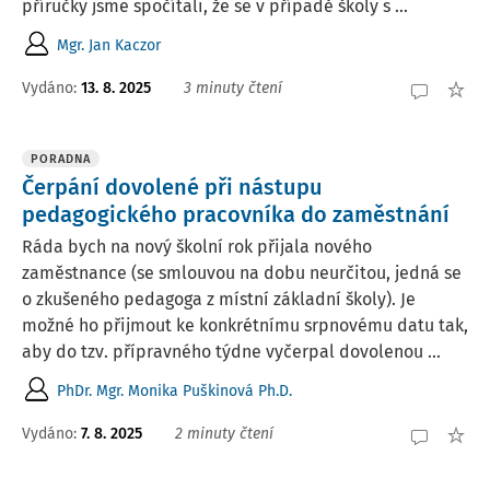
příručky jsme spočítali, že se v případě školy s ...
Mgr. Jan Kaczor
Vydáno
:
13. 8. 2025
3 minuty čtení
PORADNA
Čerpání dovolené při nástupu
pedagogického pracovníka do zaměstnání
Ráda bych na nový školní rok přijala nového
zaměstnance (se smlouvou na dobu neurčitou, jedná se
o zkušeného pedagoga z místní základní školy). Je
možné ho přijmout ke konkrétnímu srpnovému datu tak,
aby do tzv. přípravného týdne vyčerpal dovolenou ...
PhDr. Mgr. Monika Puškinová Ph.D.
Vydáno
:
7. 8. 2025
2 minuty čtení