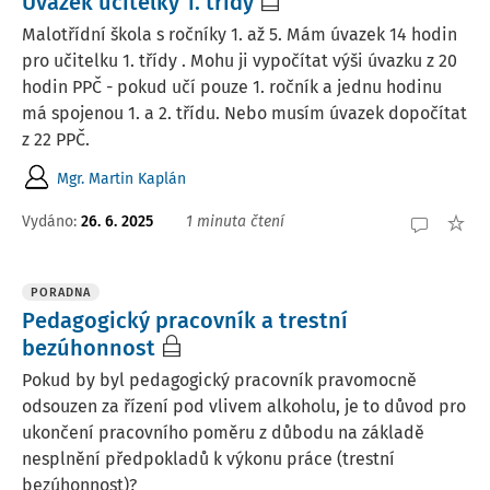
Úvazek učitelky 1. třídy
Malotřídní škola s ročníky 1. až 5. Mám úvazek 14 hodin
pro učitelku 1. třídy . Mohu ji vypočítat výši úvazku z 20
hodin PPČ - pokud učí pouze 1. ročník a jednu hodinu
má spojenou 1. a 2. třídu. Nebo musím úvazek dopočítat
z 22 PPČ.
Mgr. Martin Kaplán
Vydáno
:
26. 6. 2025
1 minuta čtení
PORADNA
Pedagogický pracovník a trestní
bezúhonnost
Pokud by byl pedagogický pracovník pravomocně
odsouzen za řízení pod vlivem alkoholu, je to důvod pro
ukončení pracovního poměru z důbodu na základě
nesplnění předpokladů k výkonu práce (trestní
bezúhonnost)?