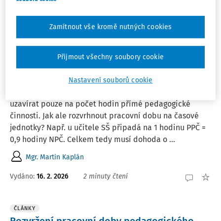
Mgr. Dominika Matějovcová
,
Bc. Roman Petrenko
Zamítnout vše kromě nutných cookies
Vydáno:
17. 2. 2026
7 minut čtení
Přijmout všechny soubory cookie
PORADNA
DPP/DPČ u pedagogického pracovníka
Nastavení souborů cookie
Dohody o provedení práce nebo pracovní činnosti nelze
uzavírat pouze na počet hodin přímé pedagogické
činnosti. Jak ale rozvrhnout pracovní dobu na časové
jednotky? Např. u učitele SŠ připadá na 1 hodinu PPČ =
0,9 hodiny NPČ. Celkem tedy musí dohoda o ...
Mgr. Martin Kaplán
Vydáno
:
16. 2. 2026
2 minuty čtení
ČLÁNKY