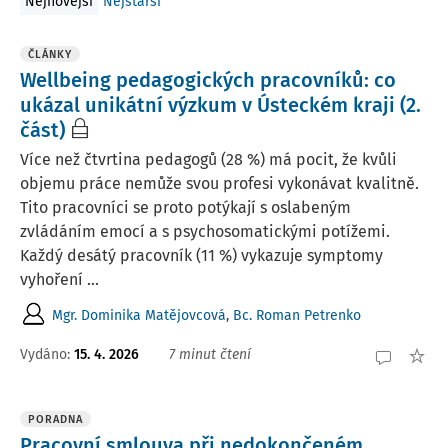
Nejnovější
Nejstarší
ČLÁNKY
Wellbeing pedagogických pracovníků: co
ukázal unikátní výzkum v Ústeckém kraji (2.
část)
Více než čtvrtina pedagogů (28 %) má pocit, že kvůli
objemu práce nemůže svou profesi vykonávat kvalitně.
Tito pracovníci se proto potýkají s oslabeným
zvládáním emocí a s psychosomatickými potížemi.
Každý desátý pracovník (11 %) vykazuje symptomy
vyhoření ...
Mgr. Dominika Matějovcová
,
Bc. Roman Petrenko
Vydáno:
15. 4. 2026
7 minut čtení
PORADNA
Pracovní smlouva při nedokončeném