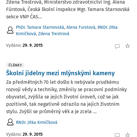
Zdena Trestrová, Ministerstvo zdravotnictví Ing. Alena
Fürstová, Česká školní inspekce Mgr. Tamara Starnovská
sekce VNP ČAS...
PhDr. Tamara Starnovská
,
Alena Furstová
,
RNDr. Jitka
Krmíčková
,
Zdena Trestrová
Vydáno:
29. 9. 2015
ČLÁNKY
Školní jídelny mezi mlýnskými kameny
Za předmětných 70 let došlo k nebývale prudkému
rozvoji vědy a techniky, změnily se pracovní podmínky
obyvatel, zvýšila se jejich životní úroveň, což se jak
pozitivně, tak negativně odrazilo na jejich životním
stylu. Zvýšil se průměrný věk a je zcela ...
RNDr. Jitka Krmíčková
Vydáno:
29. 9. 2015