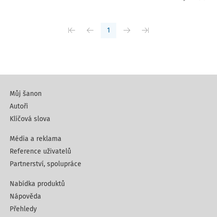
1
Můj šanon
Autoři
Klíčová slova
Média a reklama
Reference uživatelů
Partnerství, spolupráce
Nabídka produktů
Nápověda
Přehledy