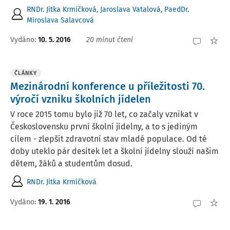
RNDr. Jitka Krmíčková
,
Jaroslava Vatalová
,
PaedDr.
Miroslava Salavcová
Vydáno:
10. 5. 2016
20 minut čtení
ČLÁNKY
Mezinárodní konference u příležitosti 70.
výročí vzniku školních jídelen
V roce 2015 tomu bylo již 70 let, co začaly vznikat v
Československu první školní jídelny, a to s jediným
cílem - zlepšit zdravotní stav mladé populace. Od té
doby uteklo pár desítek let a školní jídelny slouží našim
dětem, žáků a studentům dosud.
RNDr. Jitka Krmíčková
Vydáno:
19. 1. 2016