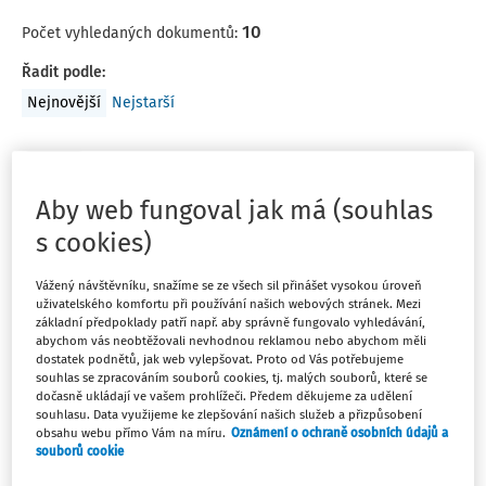
10
Počet vyhledaných dokumentů:
Řadit podle
:
Nejnovější
Nejstarší
ČLÁNKY
Poděkování
Aby web fungoval jak má (souhlas
Zdravý životní styl a heroický boj proti všemu
s cookies)
„nezdravému“ je „cool“ a do značné míry i nositelem
jistého společenského statusu.
Vážený návštěvníku, snažíme se ze všech sil přinášet vysokou úroveň
uživatelského komfortu při používání našich webových stránek. Mezi
RNDr. Jitka Krmíčková
základní předpoklady patří např. aby správně fungovalo vyhledávání,
abychom vás neobtěžovali nevhodnou reklamou nebo abychom měli
Vydáno:
17. 8. 2020
dostatek podnětů, jak web vylepšovat. Proto od Vás potřebujeme
souhlas se zpracováním souborů cookies, tj. malých souborů, které se
dočasně ukládají ve vašem prohlížeči. Předem děkujeme za udělení
souhlasu. Data využijeme ke zlepšování našich služeb a přizpůsobení
ČLÁNKY
obsahu webu přímo Vám na míru.
Oznámení o ochraně osobních údajů a
Vzpomínky slovem i obrazem
souborů cookie
Vzpomínky slovem i obrazem Jitka Krmíčková Almanach