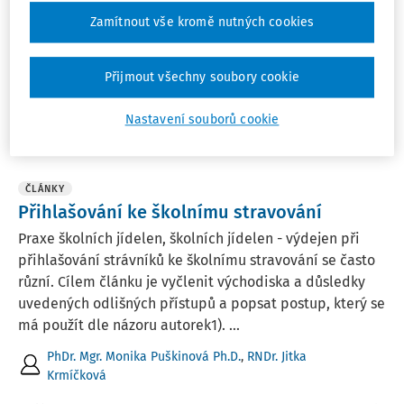
k 50. výročí systému školního stravování (rok 2013) U
Zamítnout vše kromě nutných cookies
příležitosti oslav 50. výročí systému školního stravování
byl vydán Almanach ke školnímu stravování,...
Přijmout všechny soubory cookie
RNDr. Jitka Krmíčková
Nastavení souborů cookie
Vydáno:
17. 8. 2020
ČLÁNKY
Přihlašování ke školnímu stravování
Praxe školních jídelen, školních jídelen - výdejen při
přihlašování strávníků ke školnímu stravování se často
různí. Cílem článku je vyčlenit východiska a důsledky
uvedených odlišných přístupů a popsat postup, který se
má použít dle názoru autorek1). ...
PhDr. Mgr. Monika Puškinová Ph.D.
,
RNDr. Jitka
Krmíčková