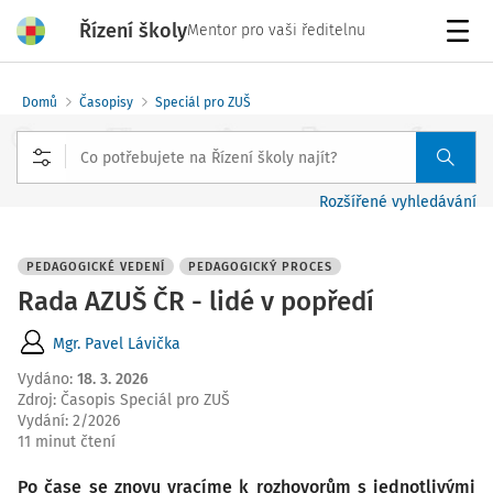
Řízení školy
Mentor pro vaši ředitelnu
Menu
Domů
Časopisy
Speciál pro ZUŠ
Rozšířené vyhledávání
PEDAGOGICKÉ VEDENÍ
PEDAGOGICKÝ PROCES
Rada AZUŠ ČR - lidé v popředí
Mgr. Pavel Lávička
Vydáno
:
18. 3. 2026
Zdroj
:
Časopis Speciál pro ZUŠ
Vydání:
2/2026
11 minut čtení
Po čase se znovu vracíme k rozhovorům s jednotlivými