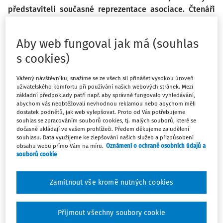
představiteli současné reprezentace asociace. Čtenáři
se tak mohou seznámit s jejich postoji, stanovisky,
plány a prioritami, se kterými do Rady přicházejí. Jako
Aby web fungoval jak má (souhlas
dalšího člena Rady AZUŠ ČR jsme oslovili předsedu
s cookies)
AZUŠ hlavního města Prahy pana Pavla Lávičku, ředitele
ZUŠ Klapkova.
Vážený návštěvníku, snažíme se ze všech sil přinášet vysokou úroveň
uživatelského komfortu při používání našich webových stránek. Mezi
Kdybyste měl představit svoji školu a vybrat tři věci,
základní předpoklady patří např. aby správně fungovalo vyhledávání,
abychom vás neobtěžovali nevhodnou reklamou nebo abychom měli
které byste nabídl jako „příklad dobré praxe“ ostatním
dostatek podnětů, jak web vylepšovat. Proto od Vás potřebujeme
školám, které by to byly?
souhlas se zpracováním souborů cookies, tj. malých souborů, které se
dočasně ukládají ve vašem prohlížeči. Předem děkujeme za udělení
souhlasu. Data využijeme ke zlepšování našich služeb a přizpůsobení
Základní umělecká škola, Praha 8, Klapkova 25, neboli, jak
obsahu webu přímo Vám na míru.
Oznámení o ochraně osobních údajů a
ji trochu familiárně nazýváme, „ZUŠ Klapkova“, je
souborů cookie
vzdělávací instituce s více než sedmdesátiletou tradicí.
Byla založena ve školním roce 1952/1953 a v roce 1961 se
Zamítnout vše kromě nutných cookies
stala první čtyřoborovou školou v Praze. V průběhu své
činnosti několikrát změnila sídlo. Starší žáci si jistě budou
Přijmout všechny soubory cookie
pamatovat budovu v Lindnerově ulici (dnešní sídlo vysoké