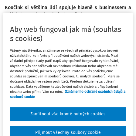
Koučink si většina lidí spojuje hlavně s businessem a
málokdo má konkrétní představu o tom, co
koučink/koučování je. Jedná se o formu provázení, kdy
Aby web fungoval jak má (souhlas
kouč podporuje druhého člověka (případně skupinu) v
rozvoji. Díky koučování je možné snadněji dosáhnout
s cookies)
cílů, rozvíjet dovednosti, ujasnit si priority, naučit se
Vážený návštěvníku, snažíme se ze všech sil přinášet vysokou úroveň
pracovat s emocemi a lépe zvládat náročné situace.
uživatelského komfortu při používání našich webových stránek. Mezi
Koučink může být přínosný i ve školství, které prochází
základní předpoklady patří např. aby správně fungovalo vyhledávání,
velkými změnami. Od pedagogů a vedoucích pracovníků
abychom vás neobtěžovali nevhodnou reklamou nebo abychom měli
dostatek podnětů, jak web vylepšovat. Proto od Vás potřebujeme
se dnes očekává mnohem víc než dřív. Musejí vést,
souhlas se zpracováním souborů cookies, tj. malých souborů, které se
inspirovat a pomáhat žákům, aby objevovali svůj
dočasně ukládají ve vašem prohlížeči. Předem děkujeme za udělení
souhlasu. Data využijeme ke zlepšování našich služeb a přizpůsobení
potenciál. Koučování může být cenným nástrojem, jak
obsahu webu přímo Vám na míru.
Oznámení o ochraně osobních údajů a
podporovat učitele, vedení škol, ale i samotné studenty
souborů cookie
na cestě k osobnímu růstu a lepším výsledkům. O
koučování a koučovacím přístupu ve školním prostředí
Zamítnout vše kromě nutných cookies
jsme si povídali s PhDr. Romanou Lisnerovou, Ph.D.,
spoluzakladatelkou a ředitelkou soukromého gymnázia
Artion.
Přijmout všechny soubory cookie