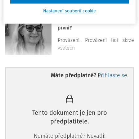
Nastavení souborů cookie
Romano, když se řekne ty a
koučink, co tě napadne jako
první?
Provázení. Provázení lidí skrze
všetečn
Máte předplatné?
Přihlaste se.
Tento dokument je jen pro
předplatitele.
Nemáte předplatné? Nevadí!