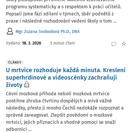
programu systematicky a s respektem k práci učitelů.
Popsali jsme fázi sdílení v týmech, sběr podnětů z
praxe i následné rozhodování vedení školy o tom ...
Mgr. Zuzana Svobodová Ph.D., DBA
Vydáno:
18. 3. 2026
5 minut čtení
ČLÁNKY
U mrtvice rozhoduje každá minuta. Kreslení
superhrdinové a videoscénky zachraňují
životy
Cévní mozková příhoda neboli mozková mrtvice
postihne zhruba čtvrtinu dospělých a mívá vážné
následky, přesto ji mnoho Čechů nedokáže rozpoznat a
správně zareagovat. Zlepšit povědomí o mozkové
mrtvici, jejích příznacích a vhodné pomoci se snaží
odborníci ...