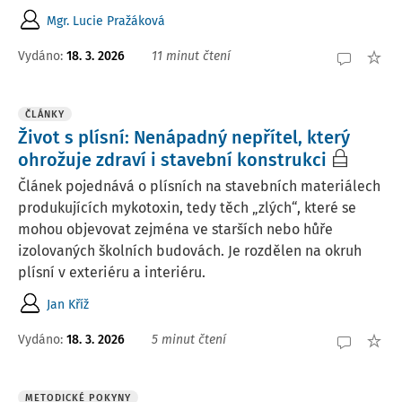
Mgr. Lucie Pražáková
Vydáno:
18. 3. 2026
11 minut čtení
ČLÁNKY
Život s plísní: Nenápadný nepřítel, který
ohrožuje zdraví i stavební konstrukci
Článek pojednává o plísních na stavebních materiálech
produkujících mykotoxin, tedy těch „zlých“, které se
mohou objevovat zejména ve starších nebo hůře
izolovaných školních budovách. Je rozdělen na okruh
plísní v exteriéru a interiéru.
Jan Kříž
Vydáno:
18. 3. 2026
5 minut čtení
METODICKÉ POKYNY