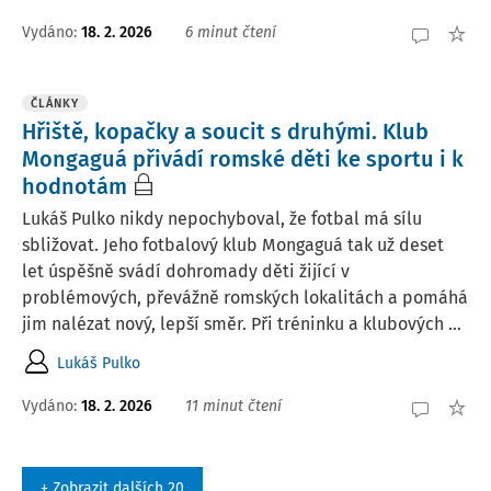
Vydáno:
18. 2. 2026
6 minut čtení
ČLÁNKY
Hřiště, kopačky a soucit s druhými. Klub
Mongaguá přivádí romské děti ke sportu i k
hodnotám
Lukáš Pulko nikdy nepochyboval, že fotbal má sílu
sbližovat. Jeho fotbalový klub Mongaguá tak už deset
let úspěšně svádí dohromady děti žijící v
problémových, převážně romských lokalitách a pomáhá
jim nalézat nový, lepší směr. Při tréninku a klubových ...
Lukáš Pulko
Vydáno:
18. 2. 2026
11 minut čtení
+ Zobrazit dalších 20