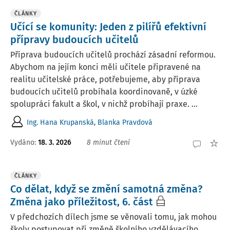
ČLÁNKY
Učící se komunity: Jeden z pilířů efektivní
přípravy budoucích učitelů
Příprava budoucích učitelů prochází zásadní reformou.
Abychom na jejím konci měli učitele připravené na
realitu učitelské práce, potřebujeme, aby příprava
budoucích učitelů probíhala koordinovaně, v úzké
spolupráci fakult a škol, v nichž probíhají praxe. ...
Ing. Hana Krupanská
,
Blanka Pravdová
Vydáno:
18. 3. 2026
8 minut čtení
ČLÁNKY
Co dělat, když se změní samotná změna?
Změna jako příležitost, 6. část
V předchozích dílech jsme se věnovali tomu, jak mohou
školy postupovat při změně školního vzdělávacího