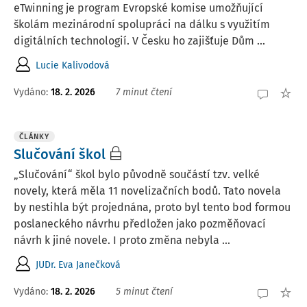
eTwinning je program Evropské komise umožňující
školám mezinárodní spolupráci na dálku s využitím
digitálních technologií. V Česku ho zajišťuje Dům ...
Lucie Kalivodová
Vydáno:
18. 2. 2026
7 minut čtení
ČLÁNKY
Slučování škol
„Slučování“ škol bylo původně součástí tzv. velké
novely, která měla 11 novelizačních bodů. Tato novela
by nestihla být projednána, proto byl tento bod formou
poslaneckého návrhu předložen jako pozměňovací
návrh k jiné novele. I proto změna nebyla ...
JUDr. Eva Janečková
Vydáno:
18. 2. 2026
5 minut čtení