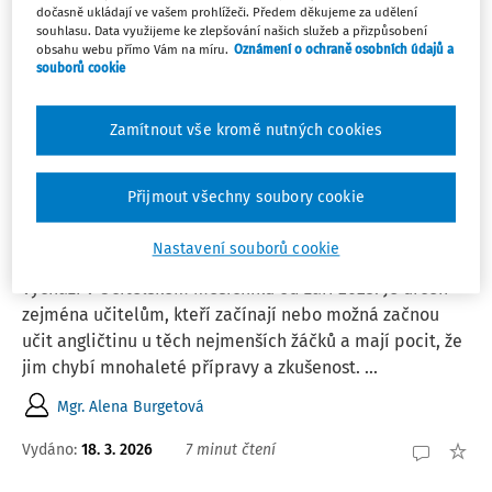
dočasně ukládají ve vašem prohlížeči. Předem děkujeme za udělení
JUDr. Eva Janečková
souhlasu. Data využijeme ke zlepšování našich služeb a přizpůsobení
obsahu webu přímo Vám na míru.
Oznámení o ochraně osobních údajů a
souborů cookie
Vydáno:
18. 3. 2026
5 minut čtení
Zamítnout vše kromě nutných cookies
ČLÁNKY
Angličtina v první třídě aneb Učíme se hrou.
Přijmout všechny soubory cookie
6. část: Vizuální opora a tvorba vlastních
pomůcek
Nastavení souborů cookie
Seriál Angličtina v první třídě aneb Učíme se hrou
vychází v Učitelském měsíčníku od září 2025. Je určen
zejména učitelům, kteří začínají nebo možná začnou
učit angličtinu u těch nejmenších žáčků a mají pocit, že
jim chybí mnohaleté přípravy a zkušenost. ...
Mgr. Alena Burgetová
Vydáno:
18. 3. 2026
7 minut čtení