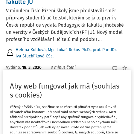
fakultě JU
V minulém čísle Řízení školy jsme představili směr
přípravy studentů učitelství, kterým se jako první v
České republice vydala Pedagogická fakulta Jihočeské
univerzity v Českých Budějovicích (PF JU). Nový model
profesního vzdělávání učitelů má podobu ...
Helena Koldová
,
Mgr. Lukáš Rokos Ph.D.
,
prof. PaedDr.
Iva Stuchlíková CSc.
Vydáno:
18. 3. 2026
8 minut čtení
Aby web fungoval jak má (souhlas
ČLÁNKY
Prázdninový provoz v mateřské škole
s cookies)
Prázdninový provoz je často předmětem sporu mezi
Vážený návštěvníku, snažíme se ze všech sil přinášet vysokou úroveň
ředitelem školy a zřizovatelem, ale také mezi školou a
uživatelského komfortu při používání našich webových stránek. Mezi
zákonnými zástupci. Praktické otázky, které se v
základní předpoklady patří např. aby správně fungovalo vyhledávání,
abychom vás neobtěžovali nevhodnou reklamou nebo abychom měli
souvislosti s ním vynořují, jsou ale poměrně dobře
dostatek podnětů, jak web vylepšovat. Proto od Vás potřebujeme
upraveny právními předpisy.
souhlas se zpracováním souborů cookies, tj. malých souborů, které se