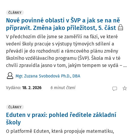
ČLÁNKY
Nové povinné oblasti v ŠVP a jak se na ně
připravit. Změna jako příležitost, 5. část
V předchozím díle jsme se zaměřili na fázi, ve které
vedení školy pracuje s výstupy týmových sdílení a
převádí je do rozhodnutí a rámcového plánu změny
školního vzdělávacího programu (ŠVP). Škola má v té
chvíli zpravidla jasno v tom, jakým tempem se vydá – ...
Mgr. Zuzana Svobodová Ph.D., DBA
Vydáno:
18. 2. 2026
6 minut čtení
ČLÁNKY
Eduten v praxi: pohled ředitele základní
školy
O platformě Eduten, která propojuje matematiku,