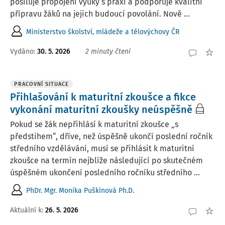
posiluje propojení výuky s praxí a podporuje kvalitní
přípravu žáků na jejich budoucí povolání. Nově ...
Ministerstvo školství, mládeže a tělovýchovy ČR
Vydáno:
30. 5. 2026
2 minuty čtení
PRACOVNÍ SITUACE
Přihlašování k maturitní zkoušce a fikce
vykonání maturitní zkoušky neúspěšně
Pokud se žák nepřihlásí k maturitní zkoušce „s
předstihem“, dříve, než úspěšně ukončí poslední ročník
středního vzdělávání, musí se přihlásit k maturitní
zkoušce na termín nejblíže následující po skutečném
úspěšném ukončení posledního ročníku středního ...
PhDr. Mgr. Monika Puškinová Ph.D.
Aktuální k
:
26. 5. 2026