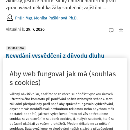
zkoušky, jestliže ředitel školy umožní maturitní práci
zpracovávat několika žáky společně; zajištění ...
PhDr. Mgr. Monika Puškinová Ph.D.
Aktuální k
:
29. 7. 2026
PORADNA
Nevydání vysvědčení z důvodu dluhu
rodičů
Může základní / střední škola či ZUŠ nevydat
Aby web fungoval jak má (souhlas
žákovi/studentovi vysvědčení z důvodu, že on či jeho
s cookies)
rodiče dluží škole nějaké peníze? Nezaplacená jídelna,
neuhrazený poplatek za divadlo, úplata za ŠD apod.
Vážený návštěvníku, snažíme se ze všech sil přinášet vysokou úroveň
uživatelského komfortu při používání našich webových stránek. Mezi
Redakce Řízení školy
základní předpoklady patří např. aby správně fungovalo vyhledávání,
abychom vás neobtěžovali nevhodnou reklamou nebo abychom měli
Vydáno
:
8. 7. 2026
2 minuty čtení
dostatek podnětů, jak web vylepšovat. Proto od Vás potřebujeme
souhlas se zpracováním souborů cookies, tj. malých souborů, které se
dočasně ukládají ve vašem prohlížeči. Předem děkujeme za udělení
souhlasu. Data využijeme ke zlepšování našich služeb a přizpůsobení