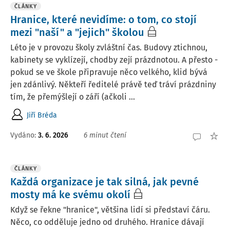
ČLÁNKY
Hranice, které nevidíme: o tom, co stojí
mezi "naší" a "jejich" školou
Léto je v provozu školy zvláštní čas. Budovy ztichnou,
kabinety se vyklízejí, chodby zejí prázdnotou. A přesto -
pokud se ve škole připravuje něco velkého, klid bývá
jen zdánlivý. Někteří ředitelé právě teď tráví prázdniny
tím, že přemýšlejí o září (ačkoli ...
Jiří Bréda
Vydáno:
3. 6. 2026
6 minut čtení
ČLÁNKY
Každá organizace je tak silná, jak pevné
mosty má ke svému okolí
Když se řekne "hranice", většina lidí si představí čáru.
Něco, co odděluje jedno od druhého. Hranice dávají