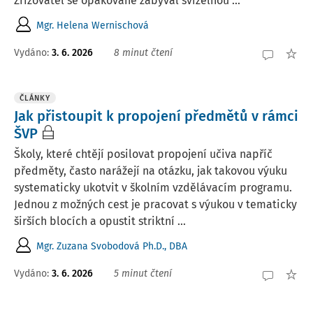
Zřizovatel se opakovaně zabýval svízelnou ...
Mgr. Helena Wernischová
Vydáno:
3. 6. 2026
8 minut čtení
ČLÁNKY
Jak přistoupit k propojení předmětů v rámci
ŠVP
Školy, které chtějí posilovat propojení učiva napříč
předměty, často narážejí na otázku, jak takovou výuku
systematicky ukotvit v školním vzdělávacím programu.
Jednou z možných cest je pracovat s výukou v tematicky
širších blocích a opustit striktní ...
Mgr. Zuzana Svobodová Ph.D., DBA
Vydáno:
3. 6. 2026
5 minut čtení