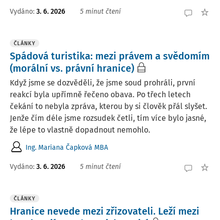
Vydáno:
3. 6. 2026
5 minut čtení
ČLÁNKY
Spádová turistika: mezi právem a svědomím
(morální vs. právní hranice)
Když jsme se dozvěděli, že jsme soud prohráli, první
reakcí byla upřímně řečeno obava. Po třech letech
čekání to nebyla zpráva, kterou by si člověk přál slyšet.
Jenže čím déle jsme rozsudek četli, tím více bylo jasné,
že lépe to vlastně dopadnout nemohlo.
Ing. Mariana Čapková MBA
Vydáno:
3. 6. 2026
5 minut čtení
ČLÁNKY
Hranice nevede mezi zřizovateli. Leží mezi