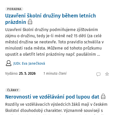
PORADNA
Uzavření školní družiny během letních
prázdnin
Uzavření školní družiny podmiňujeme zjišťováním
zájmu o družinu, tedy je-li méně než 15 dětí (za celé
město) družina se neotevře. Toto pravidlo schválila v
minulosti rada města. Můžeme od tohoto průzkumu
upustit a ošetřit letní prázdniny např. paušálním ...
JUDr. Eva Janečková
Vydáno
:
25. 5. 2026
1 minuta čtení
ČLÁNKY
Nerovnosti ve vzdělávání pod lupou dat
Rozdíly ve vzdělávacích výsledcích žáků mají v českém
školství dlouhodobý charakter. Významně souvisejí s