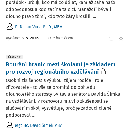
pořádek - určují, kdo má co dělat, kam až sahá naše
odpovědnost a kde začíná ta cizí. Manažeři bývali
dlouho právě těmi, kdo tyto čáry kreslili. ...
PhDr. Jan Voda Ph.D., MBA
Vydáno:
3. 6. 2026
21 minut čtení
ČLÁNKY
Bourání hranic mezi školami je základem
pro rozvoj regionálního vzdělávání
Osobní zkušenost s výukou, zájem rodiče i role
zřizovatele - to vše se promítá do pohledu
dlouholetého starosty Svitav a senátora Davida Šimka
na vzdělávání. V rozhovoru mluví o zkušenosti se
slučováním škol, vysvětluje, proč je žádoucí cíleně
podporovat ...
Mgr. Bc. David Šimek MBA