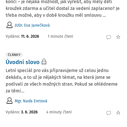
končí – je nějaká možnost, jak vyřešit, aby měly děti
kroužek zdarma a učitel dostal za vedení zaplaceno? Je
třeba možné, aby v době kroužku měl smlouvu ...
JUDr. Eva Janečková
Vydáno
:
11. 6. 2026
1 minuta čtení
ČLÁNKY
Úvodní slovo
Letní speciál pro vás připravujeme už celou jednu
dekádu, a to už je nějakých témat, na která jsme se
podívali ze všech možných stran. Pokud se ohlédneme
za těmi...
Mgr. Naďa Eretová
Vydáno:
3. 6. 2026
4 minuty čtení