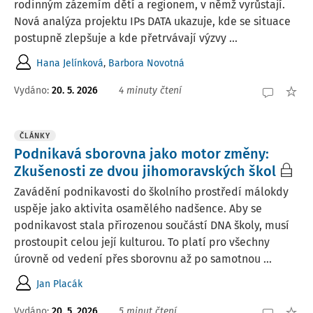
rodinným zázemím dětí a regionem, v němž vyrůstají.
Nová analýza projektu IPs DATA ukazuje, kde se situace
postupně zlepšuje a kde přetrvávají výzvy ...
Hana Jelínková
,
Barbora Novotná
Vydáno:
20. 5. 2026
4 minuty čtení
ČLÁNKY
Podnikavá sborovna jako motor změny:
Zkušenosti ze dvou jihomoravských škol
Zavádění podnikavosti do školního prostředí málokdy
uspěje jako aktivita osamělého nadšence. Aby se
podnikavost stala přirozenou součástí DNA školy, musí
prostoupit celou její kulturou. To platí pro všechny
úrovně od vedení přes sborovnu až po samotnou ...
Jan Placák
Vydáno:
20. 5. 2026
5 minut čtení