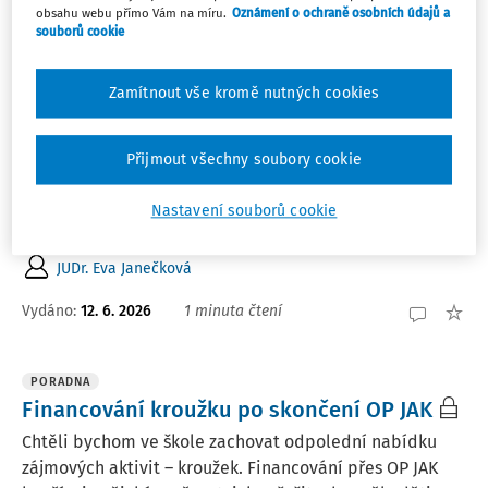
PORADNA
obsahu webu přímo Vám na míru.
Oznámení o ochraně osobních údajů a
souborů cookie
Kolize náhradního termínu zkoušky se
školní akcí, právo žáka
Zamítnout vše kromě nutných cookies
Žák nemohl absolvovat závěrečný písemný test z
důvodu nevolnosti po absolvovaném chirurgickém
zákroku. Náhradní termín byl stanoven na den, kdy
Přijmout všechny soubory cookie
tento žák byl dlouhodobě přihlášen na zahraniční
projekt organizovaný školou (již v prvním pololetí
Nastavení souborů cookie
školního ...
JUDr. Eva Janečková
Vydáno
:
12. 6. 2026
1 minuta čtení
PORADNA
Financování kroužku po skončení OP JAK
Chtěli bychom ve škole zachovat odpolední nabídku
zájmových aktivit – kroužek. Financování přes OP JAK