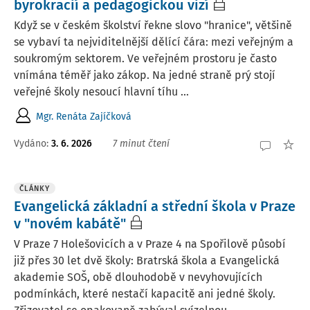
byrokracií a pedagogickou vizí
Když se v českém školství řekne slovo "hranice", většině
se vybaví ta nejviditelnější dělící čára: mezi veřejným a
soukromým sektorem. Ve veřejném prostoru je často
vnímána téměř jako zákop. Na jedné straně prý stojí
veřejné školy nesoucí hlavní tíhu ...
Mgr. Renáta Zajíčková
Vydáno:
3. 6. 2026
7 minut čtení
ČLÁNKY
Evangelická základní a střední škola v Praze
v "novém kabátě"
V Praze 7 Holešovicích a v Praze 4 na Spořilově působí
již přes 30 let dvě školy: Bratrská škola a Evangelická
akademie SOŠ, obě dlouhodobě v nevyhovujících
podmínkách, které nestačí kapacitě ani jedné školy.