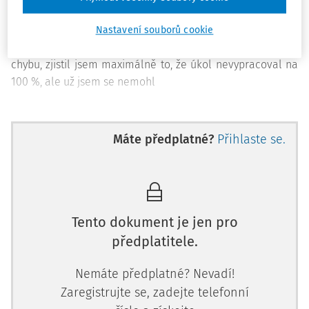
Bohužel jsem zjistil, že neexistuje takový, který bych
potřeboval. To, co mi chybělo nejvíc, byla možnost
Nastavení souborů cookie
kontroly, co žáci vypracovali. Pokud student někde udělal
chybu, zjistil jsem maximálně to, že úkol nevypracoval na
100 %, ale už jsem se nemohl
Máte předplatné?
Přihlaste se.
Tento dokument je jen pro
předplatitele.
Nemáte předplatné? Nevadí!
Zaregistrujte se, zadejte telefonní