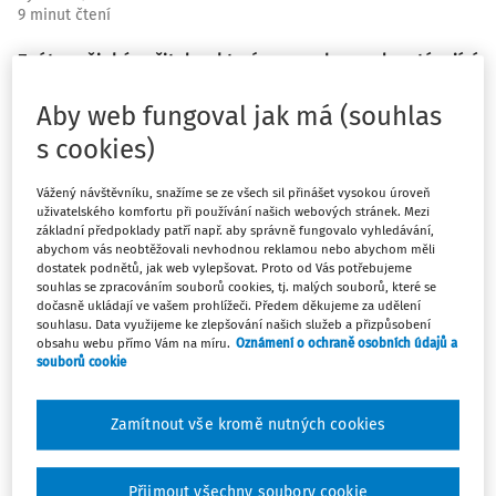
9 minut čtení
Znáte nějaké učitele, kterým nevyhovovaly stávající
výukové nástroje, a tak si vytvořili vlastní? Pokud ne,
Aby web fungoval jak má (souhlas
dovolte mi vám jednoho takového pana učitele
představit. Jmenuje se Martin Stříbný a je autorem
s cookies)
webové aplikace s názvem Výuka na webu. Jejím
hlavním cílem je pedagogům ušetřit co nejvíce času,
Vážený návštěvníku, snažíme se ze všech sil přinášet vysokou úroveň
uživatelského komfortu při používání našich webových stránek. Mezi
ukázat jim, který žák je v daném učivu zdatný a který
základní předpoklady patří např. aby správně fungovalo vyhledávání,
naopak potřebuje pomoct, nabízí okamžitou zpětnou
abychom vás neobtěžovali nevhodnou reklamou nebo abychom měli
dostatek podnětů, jak web vylepšovat. Proto od Vás potřebujeme
vazbu a krom toho i zpestří výuku.
souhlas se zpracováním souborů cookies, tj. malých souborů, které se
dočasně ukládají ve vašem prohlížeči. Předem děkujeme za udělení
souhlasu. Data využijeme ke zlepšování našich služeb a přizpůsobení
Kdy jste začal webovou aplikaci Výuka na webu vyvíjet a
obsahu webu přímo Vám na míru.
Oznámení o ochraně osobních údajů a
co bylo impulsem?
souborů cookie
Učitelem nejsem odjakživa. Původně jsem „ajťák“ a do
Zamítnout vše kromě nutných cookies
školství jsem přišel v době covidu. Rovnýma nohama jsem
skočil přímo do online výuky a ihned jsem začal hledat
online nástroje, které bych mohl ve výuce využívat.
Přijmout všechny soubory cookie