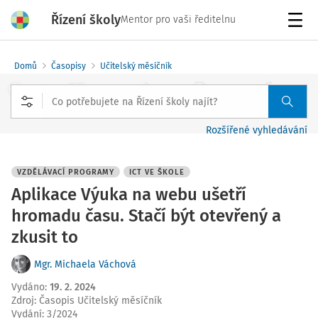
Řízení školy
Mentor pro vaši ředitelnu
Menu
Domů
Časopisy
Učitelský měsíčník
Rozšířené vyhledávání
VZDĚLÁVACÍ PROGRAMY
ICT VE ŠKOLE
Aplikace Výuka na webu ušetří
hromadu času. Stačí být otevřený a
zkusit to
Mgr. Michaela Váchová
Vydáno
:
19. 2. 2024
Zdroj
:
Časopis Učitelský měsíčník
Vydání:
3/2024