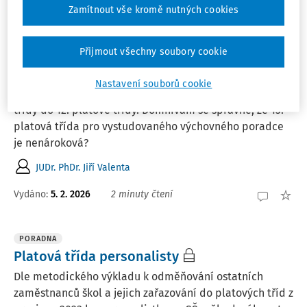
Zamítnout vše kromě nutných cookies
PORADNA
Přijmout všechny soubory cookie
Zařazení výchovného poradce do 12. třídy
V rámci úspor chci přeřadit výchovného poradce (má
Nastavení souborů cookie
vystudovaného výchovného poradce podle zákona) z 13.
třídy do 12. platové třídy. Domnívám se správně, že 13.
platová třída pro vystudovaného výchovného poradce
je nenároková?
JUDr. PhDr. Jiří Valenta
Vydáno
:
5. 2. 2026
2 minuty čtení
PORADNA
Platová třída personalisty
Dle metodického výkladu k odměňování ostatních
zaměstnanců škol a jejich zařazování do platových tříd z