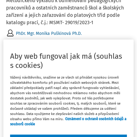
Metodického výkladu k odměňování pedagogických
pracovníků a ostatních zaměstnanců škol a školských
zařízení a jejich zařazování do platových tříd podle
katalogu prací, č.j.: MSMT- 29019/2023-1
PhDr. Mgr. Monika Puškinová Ph.D.
Aktuální k
:
1. 4. 2026
Aby web fungoval jak má (souhlas
s cookies)
PORADNA
Náplň práce ekonomky a hospodářky školy:
Vážený návštěvníku, snažíme se ze všech sil přinášet vysokou úroveň
platová třída
uživatelského komfortu při používání našich webových stránek. Mezi
základní předpoklady patří např. aby správně fungovalo vyhledávání,
Je nebo není rozdíl v pracovní náplni ekonomky školy a
abychom vás neobtěžovali nevhodnou reklamou nebo abychom měli
hospodářky školy, a pokud ano, tak v jakém konkrétním
dostatek podnětů, jak web vylepšovat. Proto od Vás potřebujeme
souhlas se zpracováním souborů cookies, tj. malých souborů, které se
obsah? Je reálné platové zařazení ekonomky základní
dočasně ukládají ve vašem prohlížeči. Předem děkujeme za udělení
školy s VŠ ekonomickým vzděláním v 10. platové třídě?
souhlasu. Data využijeme ke zlepšování našich služeb a přizpůsobení
obsahu webu přímo Vám na míru.
Oznámení o ochraně osobních údajů a
JUDr. PhDr. Jiří Valenta
souborů cookie
Vydáno
:
26. 3. 2026
2 minuty čtení