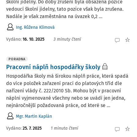
školní jídelny. Do doby zrušení byla obsazena pozice
vedoucí školní jídelny, tato pozice však byla zrušena.
Nadále je však zaměstnána na úvazek 0,2 ...
Ing. Růžena Klímová
Vydáno
:
16. 10. 2025
3 minuty čtení
PORADNA
Pracovní náplň hospodářky školy
Hospodářka školy má širokou náplň práce, která spadá
do více položek zařazení prací do platových tříd dle
nařízení vlády č. 222/2010 Sb. Mohou být v pracovní
náplni vyjmenované všechny nebo se uvádí jen jedna,
nejnáročnější požadovaná práce, od které se ...
Mgr. Martin Kaplán
Vydáno
:
25. 7. 2025
1 minuta čtení