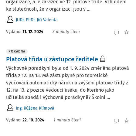
organizace, a je zařazen ve 12. platové třídě. Vzhledem
ke stutečnosti, že v organizaci jsou v ...
JUDr. PhDr. Jiří Valenta
Vydáno
:
11. 12. 2024
3 minuty čtení
PORADNA
Platová třída u zástupce ředitele
Výchovné poradkyni byla od 1. 9. 2024 změněna platová
třída z 12. na 13. Má zástupkyně pro teoretické
vyučování automaticky nárok na zvýšení platové třídy z
12. na 13. z pozice vedoucí úseku, do kterého jako
učitelka spadá i výchovná poradkyně? Školní ...
Ing. Růžena Klímová
Vydáno
:
22. 10. 2024
1 minuta čtení