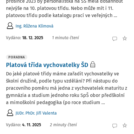
prosince 2023 by personalistka na SŠ měla dosáhnout
nejvýše na 10. platovou třídu. Nebo může mít i 11.
platovou třídu podle katalogu prací ve veřejných ...
Ing. Růžena Klímová
Vydáno
:
18. 12. 2025
1 minuta čtení
PORADNA
Platová třída vychovatelky ŠD
Do jaké platové třídy máme zařadit vychovatelky ve
školní družině, podle typu vzdělání? Při nástupu do
pracovního poměru má jedna z vychovatelek maturitu z
gymnázia a studium jednoho roku SpŠ obor předškolní
a mimoškolní pedagogika (po roce studium ...
JUDr. PhDr. Jiří Valenta
Vydáno
:
4. 11. 2025
2 minuty čtení