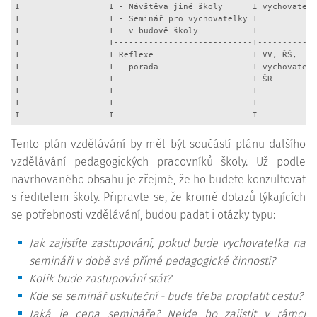
I                  I - Návštěva jiné školy      I vychovatelk
I                  I - Seminář pro vychovatelky I            
I                  I   v budově školy           I            
I                  I----------------------------I------------
I                  I Reflexe                    I VV, ŘŠ,    
I                  I - porada                   I vychovatelk
I                  I                            I ŠR         
I                  I                            I            
I                  I                            I            
I------------------I----------------------------I------------
Tento plán vzdělávání by měl být součástí plánu dalšího
vzdělávání pedagogických pracovníků školy. Už podle
navrhovaného obsahu je zřejmé, že ho budete konzultovat
s ředitelem školy. Připravte se, že kromě dotazů týkajících
se potřebnosti vzdělávání, budou padat i otázky typu:
Jak zajistíte zastupování, pokud bude vychovatelka na
semináři v době své přímé pedagogické činnosti?
Kolik bude zastupování stát?
Kde se seminář uskuteční - bude třeba proplatit cestu?
Jaká je cena semináře? Nejde ho zajistit v rámci