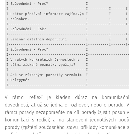
I Zdůvodnění - Proč?                  I                      
I-------------------------------------I----------I-------I---
I Lektor předával informace zajímavým I          I       I   
I způsobem.                           I          I       I   
I-------------------------------------I----------I-------I---
I Zdůvodnění - Jak?                   I                      
I-------------------------------------I----------I-------I---
I Seminář ostatním doporučuji.        I          I       I   
I-------------------------------------I----------I-------I---
I Zdůvodnění - Proč?                  I                      
I-------------------------------------I----------------------
I V jakých konkrétních činnostech s   I                      
I dětmi získané poznatky využiji?     I                      
I-------------------------------------I----------------------
I Jak se získanými poznatky seznámím  I                      
I kolegyně?                           I                      
I-------------------------------------I----------------------
V rámci reflexí je kladen důraz na komunikační
dovednosti, ať už se jedná o rozhovor, nebo o poradu. V
rámci porady nezapomeňte na cíl porady (zjistit posun v
komunikaci s rodiči) a na stanovení jednotlivých bodů
porady (zjištění současného stavu, příklady komunikace s