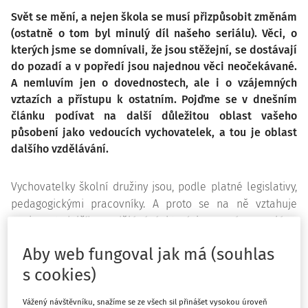
Svět se mění, a nejen škola se musí přizpůsobit změnám
(ostatně o tom byl minulý díl našeho seriálu). Věci, o
kterých jsme se domnívali, že jsou stěžejní, se dostávají
do pozadí a v popředí jsou najednou věci neočekávané.
A nemluvím jen o dovednostech, ale i o vzájemných
vztazích a přístupu k ostatním. Pojďme se v dnešním
článku podívat na další důležitou oblast vašeho
působení jako vedoucích vychovatelek, a tou je oblast
dalšího vzdělávání.
Vychovatelky školní družiny jsou, podle platné legislativy,
pedagogickými pracovníky. A proto se na ně vztahuje
povinnost dalšího vzdělávání, které je popsáno v plánu
dalšího vzdělávání (jeho sepsání je povinností ředitele
Aby web fungoval jak má (souhlas
školy). Tímto konstatováním bychom mohli celý článek
s cookies)
uzavřít, jenže: Chceme se vzdělávat, protože nám to
nařizuje zákon? Nebo víme, že některou z oblastí naší
Vážený návštěvníku, snažíme se ze všech sil přinášet vysokou úroveň
činnosti je třeba posílit a hledáme cesty jak? Jsem