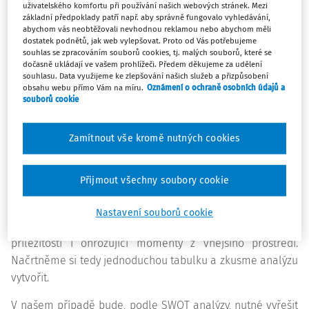
uživatelského komfortu při používání našich webových stránek. Mezi
přesvědčená, že i když o první variantě povinného
základní předpoklady patří např. aby správně fungovalo vyhledávání,
abychom vás neobtěžovali nevhodnou reklamou nebo abychom měli
vzdělávání víte, za rozhodující považujete právě tu druhou,
dostatek podnětů, jak web vylepšovat. Proto od Vás potřebujeme
potřebnou cestu, která dovede školní družinu tam, kam
souhlas se zpracováním souborů cookies, tj. malých souborů, které se
dočasně ukládají ve vašem prohlížeči. Předem děkujeme za udělení
potřebujete. Tak se na ni pojďme podívat podrobněji.
souhlasu. Data využijeme ke zlepšování našich služeb a přizpůsobení
obsahu webu přímo Vám na míru.
Oznámení o ochraně osobních údajů a
Efektivní vzdělávání má stanovený postup. Vychází z
souborů cookie
analýzy potřeb, následuje cíl a plán vzdělávání, poté
vlastní realizace a nesmí se samozřejmě zapomenout na
Zamítnout vše kromě nutných cookies
reflexi s přijetím případných opatření.
Přijmout všechny soubory cookie
Začněme tedy analýzou dalšího vzdělávání. Využitelná je
například SWOT analýza, kterou určitě znáte, tak jen
Nastavení souborů cookie
připomínám, že popisuje vnitřní situaci školní družiny a
příležitosti i ohrožující momenty z vnějšího prostředí.
Načrtněme si tedy jednoduchou tabulku a zkusme analýzu
vytvořit.
V našem případě bude, podle SWOT analýzy, nutné vyřešit