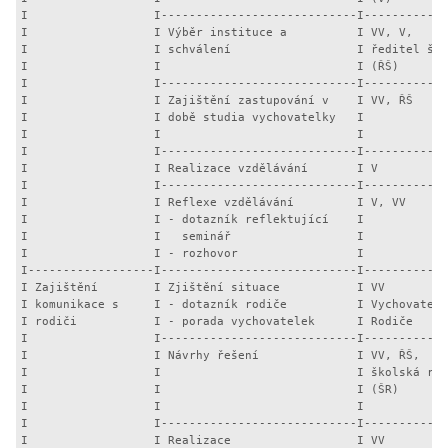
I                  I----------------------------I------------
I                  I Výběr instituce a          I VV, V,     
I                  I schválení                  I ředitel ško
I                  I                            I (ŘŠ)       
I                  I----------------------------I------------
I                  I Zajištění zastupování v    I VV, ŘŠ     
I                  I době studia vychovatelky   I            
I                  I                            I            
I                  I----------------------------I------------
I                  I Realizace vzdělávání       I V          
I                  I----------------------------I------------
I                  I Reflexe vzdělávání         I V, VV      
I                  I - dotazník reflektující    I            
I                  I   seminář                  I            
I                  I - rozhovor                 I            
I------------------I----------------------------I------------
I Zajištění        I Zjištění situace           I VV         
I komunikace s     I - dotazník rodiče          I Vychovatelk
I rodiči           I - porada vychovatelek      I Rodiče     
I                  I----------------------------I------------
I                  I Návrhy řešení              I VV, ŘŠ,    
I                  I                            I školská rad
I                  I                            I (ŠR)       
I                  I                            I            
I                  I----------------------------I------------
I                  I Realizace                  I VV         