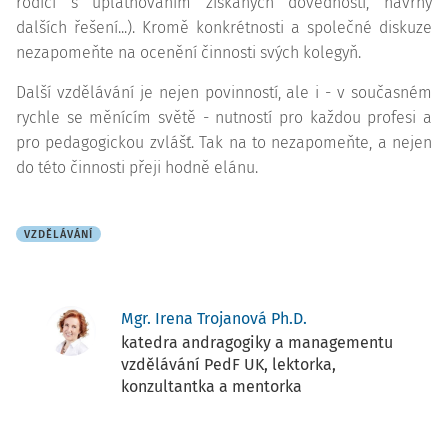
rodiči s uplatňováním získaných dovedností, návrhy
dalších řešení...). Kromě konkrétnosti a společné diskuze
nezapomeňte na ocenění činnosti svých kolegyň.
Další vzdělávání je nejen povinností, ale i - v současném
rychle se měnícím světě - nutností pro každou profesi a
pro pedagogickou zvlášť. Tak na to nezapomeňte, a nejen
do této činnosti přeji hodně elánu.
VZDĚLÁVÁNÍ
Mgr. Irena Trojanová Ph.D.
katedra andragogiky a managementu
vzdělávání PedF UK, lektorka,
konzultantka a mentorka