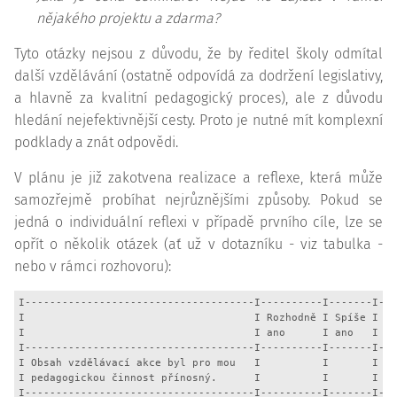
nějakého projektu a zdarma?
Tyto otázky nejsou z důvodu, že by ředitel školy odmítal
další vzdělávání (ostatně odpovídá za dodržení legislativy,
a hlavně za kvalitní pedagogický proces), ale z důvodu
hledání nejefektivnější cesty. Proto je nutné mít komplexní
podklady a znát odpovědi.
V plánu je již zakotvena realizace a reflexe, která může
samozřejmě probíhat nejrůznějšími způsoby. Pokud se
jedná o individuální reflexi v případě prvního cíle, lze se
opřít o několik otázek (ať už v dotazníku - viz tabulka -
nebo v rámci rozhovoru):
I-------------------------------------I----------I-------I---
I                                     I Rozhodně I Spíše I Sp
I                                     I ano      I ano   I ne
I-------------------------------------I----------I-------I---
I Obsah vzdělávací akce byl pro mou   I          I       I   
I pedagogickou činnost přínosný.      I          I       I   
I-------------------------------------I----------I-------I---