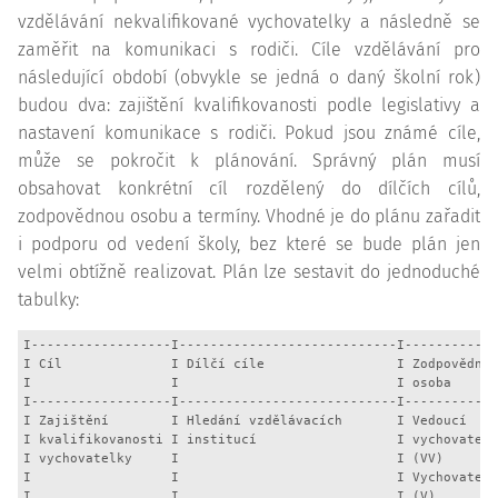
vzdělávání nekvalifikované vychovatelky a následně se
zaměřit na komunikaci s rodiči. Cíle vzdělávání pro
následující období (obvykle se jedná o daný školní rok)
budou dva: zajištění kvalifikovanosti podle legislativy a
nastavení komunikace s rodiči. Pokud jsou známé cíle,
může se pokročit k plánování. Správný plán musí
obsahovat konkrétní cíl rozdělený do dílčích cílů,
zodpovědnou osobu a termíny. Vhodné je do plánu zařadit
i podporu od vedení školy, bez které se bude plán jen
velmi obtížně realizovat. Plán lze sestavit do jednoduché
tabulky:
I------------------I----------------------------I------------
I Cíl              I Dílčí cíle                 I Zodpovědná 
I                  I                            I osoba      
I------------------I----------------------------I------------
I Zajištění        I Hledání vzdělávacích       I Vedoucí    
I kvalifikovanosti I institucí                  I vychovatelk
I vychovatelky     I                            I (VV)       
I                  I                            I Vychovatelk
I                  I                            I (V)        