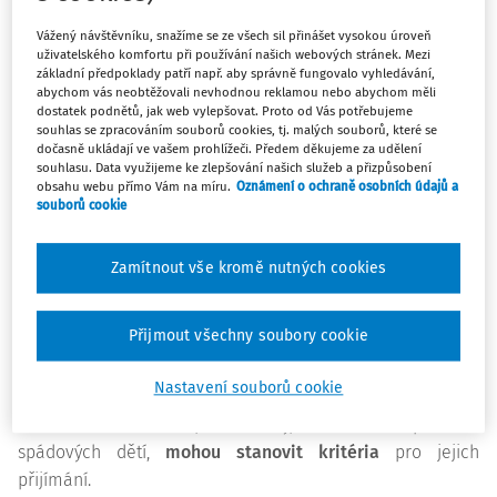
Ministerstvo školství, mládeže a tělovýchovy ve své
Vážený návštěvníku, snažíme se ze všech sil přinášet vysokou úroveň
uživatelského komfortu při používání našich webových stránek. Mezi
nejnovější informaci k organizaci zápisů odpověď nenabízí.
základní předpoklady patří např. aby správně fungovalo vyhledávání,
Uvádí, že ředitel či ředitelka školy nesmějí odmítnout
abychom vás neobtěžovali nevhodnou reklamou nebo abychom měli
2
spádové dítě, a řešení vidí v komunikaci školy s obcí.
dostatek podnětů, jak web vylepšovat. Proto od Vás potřebujeme
souhlas se zpracováním souborů cookies, tj. malých souborů, které se
Obec má totiž povinnost zajistit podmínky pro plnění
dočasně ukládají ve vašem prohlížeči. Předem děkujeme za udělení
3
povinné školní docházky všem svým dětem.
souhlasu. Data využijeme ke zlepšování našich služeb a přizpůsobení
obsahu webu přímo Vám na míru.
Oznámení o ochraně osobních údajů a
souborů cookie
O kritériích však hovoří vyhláška o základním vzdělávání.
Podle ní mají školy povinnost před zahájením zápisů
zveřejnit kritéria pro přijímání žáků (pokud nějaká
Zamítnout vše kromě nutných cookies
4
stanovují) a počet žáků, které je možné přijmout.
Existenci
kritérií předvídá i Nejvyšší správní soud, když říká, že dítě
Přijmout všechny soubory cookie
lze nepřijmout pouze na základě rovně uplatňovaných,
5
logických a nediskriminačních kritérií.
Nastavení souborů cookie
Můžeme tak uzavřít, že školy, které čelí přetlaku
spádových dětí,
mohou stanovit kritéria
pro jejich
přijímání.