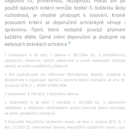
(legitimní cíl, přiměřenost, nezbytnost). Pokud ani po
použití takových kritérií nemůže ředitel či ředitelka školy
rozhodnout, je vhodné přistoupit k losování. Kromě
posouzení kritérií se doporučení ochránkyně věnuje i
správnímu řízení, které nezbytně provází přijímání
každého dítěte. Úplné znění doporučení je dostupné na
9
webových stránkách ochránce.
1 Ustanovení § 36 odst. 7 zákona č. 561/2004 Sb., o předškolním,
základním, středním, vyšším odborném a jiném vzdělávání (školský
zákon), ve znění pozdějších předpisů.
2 Pro podrobnosti viz Informace Ministerstva školství, mládeže a
tělovýchovy k organizaci zápisů k povinné školní docházce ze dne 16.
prosince 2016, č. j. MSMT-27988/2016.
3 Ustanovení § 178 odst. 1 školského zákona.
4 Ustanovení § 3a odst. 7 vyhlášky č. 48/2005 Sb., o základním
vzdělávání a některých náležitostech plnění povinné školní docházky,
ve znění pozdějších předpisů.
5 Rozsudek Nejvyššího správního soudu ze dne 4. dubna 2013, čj. 7
Ans 21/2012-22. Internetové stránky Nejvyššího správního soudu jsou