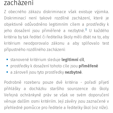
zacházení
Z obecného zákazu diskriminace však existuje výjimka.
Diskriminací není takové rozdílné zacházení, které je
objektivně odůvodněno legitimním cílem a prostředky k
8
jeho dosažení jsou přiměřené a nezbytné.
U každého
kritéria by tak ředitel či ředitelka školy měli dbát na to, aby
kritérium neodporovalo zákonu a aby splňovalo test
přípustného rozdílného zacházení:
stanovené kritérium sleduje
legitimní cíl
,
prostředky k dosažení tohoto cíle jsou
přiměřené
a zároveň jsou tyto prostředky
nezbytné
.
Podrobně rozeberu pouze dvě kritéria - pořadí přijetí
přihlášky a docházku staršího sourozence do školy.
Veřejná ochránkyně práv se však ve svém doporučení
věnuje dalším osmi kritériím. Její závěry jsou zaznačené v
přehledné pomůcce pro ředitele a ředitelky škol (viz níže).