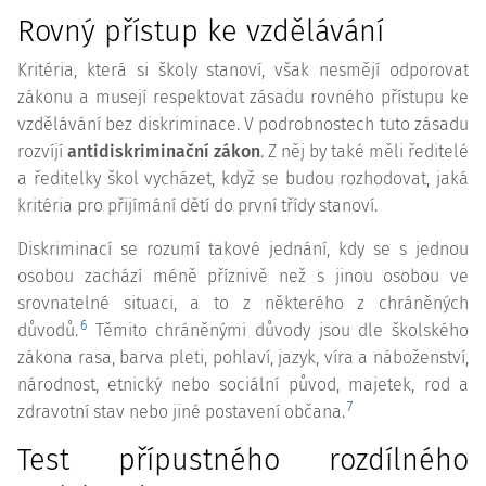
Rovný přístup ke vzdělávání
Kritéria, která si školy stanoví, však nesmějí odporovat
zákonu a musejí respektovat zásadu rovného přístupu ke
vzdělávání bez diskriminace. V podrobnostech tuto zásadu
rozvíjí
antidiskriminační zákon
. Z něj by také měli ředitelé
a ředitelky škol vycházet, když se budou rozhodovat, jaká
kritéria pro přijímání dětí do první třídy stanoví.
Diskriminací se rozumí takové jednání, kdy se s jednou
osobou zachází méně příznivě než s jinou osobou ve
srovnatelné situaci, a to z některého z chráněných
6
důvodů.
Těmito chráněnými důvody jsou dle školského
zákona rasa, barva pleti, pohlaví, jazyk, víra a náboženství,
národnost, etnický nebo sociální původ, majetek, rod a
7
zdravotní stav nebo jiné postavení občana.
Test přípustného rozdílného