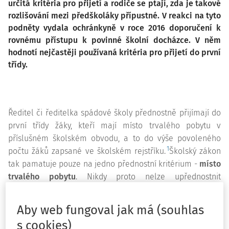
určitá kritéria pro přijetí a rodiče se ptají, zda je takové
rozlišování mezi předškoláky přípustné. V reakci na tyto
podněty vydala ochránkyně v roce 2016 doporučení k
rovnému přístupu k povinné školní docházce. V něm
hodnotí nejčastěji používaná kritéria pro přijetí do první
třídy.
Ředitel či ředitelka spádové školy přednostně přijímají do
první třídy žáky, kteří mají místo trvalého pobytu v
příslušném školském obvodu, a to do výše povoleného
1
počtu žáků zapsané ve školském rejstříku.
Školský zákon
tak pamatuje pouze na jedno přednostní kritérium -
místo
trvalého pobytu
. Nikdy proto nelze upřednostnit
nespádové dítě na úkor spádového. Co však mají dělat
školy, které se potýkají s přetlakem spádových dětí?
Aby web fungoval jak má (souhlas
Kritéria - ano, či ne?
s cookies)