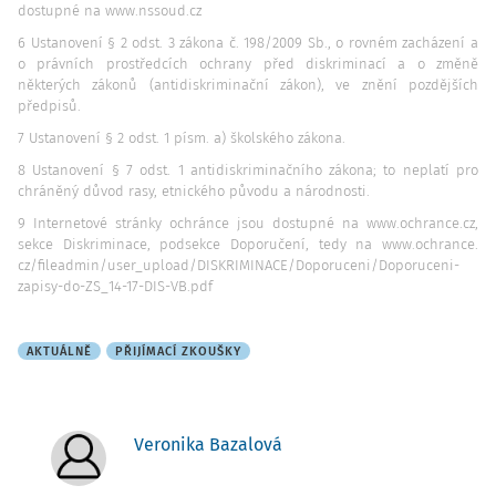
dostupné na www.nssoud.cz
6 Ustanovení § 2 odst. 3 zákona č. 198/2009 Sb., o rovném zacházení a
o právních prostředcích ochrany před diskriminací a o změně
některých zákonů (antidiskriminační zákon), ve znění pozdějších
předpisů.
7 Ustanovení § 2 odst. 1 písm. a) školského zákona.
8 Ustanovení § 7 odst. 1 antidiskriminačního zákona; to neplatí pro
chráněný důvod rasy, etnického původu a národnosti.
9 Internetové stránky ochránce jsou dostupné na www.ochrance.cz,
sekce Diskriminace, podsekce Doporučení, tedy na www.ochrance.
cz/fileadmin/user_upload/DISKRIMINACE/Doporuceni/Doporuceni-
zapisy-do-ZS_14-17-DIS-VB.pdf
AKTUÁLNĚ
PŘIJÍMACÍ ZKOUŠKY
Veronika Bazalová