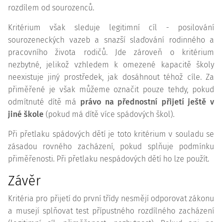
rozdílem od sourozenců.
Kritérium však sleduje legitimní cíl - posilování
sourozeneckých vazeb a snazší slaďování rodinného a
pracovního života rodičů. Jde zároveň o kritérium
nezbytné, jelikož vzhledem k omezené kapacitě školy
neexistuje jiný prostředek, jak dosáhnout téhož cíle. Za
přiměřené je však můžeme označit pouze tehdy, pokud
odmítnuté dítě má
právo na přednostní přijetí ještě v
jiné škole
(pokud má dítě více spádových škol).
Při přetlaku spádových dětí je toto kritérium v souladu se
zásadou rovného zacházení, pokud splňuje podmínku
přiměřenosti. Při přetlaku nespádových dětí ho lze použít.
Závěr
Kritéria pro přijetí do první třídy nesmějí odporovat zákonu
a musejí splňovat test přípustného rozdílného zacházení