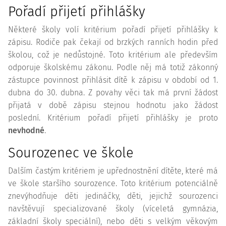
Pořadí přijetí přihlášky
Některé školy volí kritérium pořadí přijetí přihlášky k
zápisu. Rodiče pak čekají od brzkých ranních hodin před
školou, což je nedůstojné. Toto kritérium ale především
odporuje školskému zákonu. Podle něj má totiž zákonný
zástupce povinnost přihlásit dítě k zápisu v období od 1.
dubna do 30. dubna. Z povahy věci tak má první žádost
přijatá v době zápisu stejnou hodnotu jako žádost
poslední. Kritérium pořadí přijetí přihlášky je proto
nevhodné
.
Sourozenec ve škole
Dalším častým kritériem je upřednostnění dítěte, které má
ve škole staršího sourozence. Toto kritérium potenciálně
znevýhodňuje děti jedináčky, děti, jejichž sourozenci
navštěvují specializované školy (víceletá gymnázia,
základní školy speciální), nebo děti s velkým věkovým