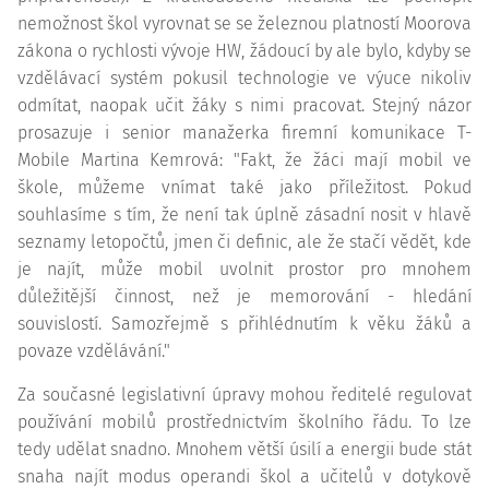
nemožnost škol vyrovnat se se železnou platností Moorova
zákona o rychlosti vývoje HW, žádoucí by ale bylo, kdyby se
vzdělávací systém pokusil technologie ve výuce nikoliv
odmítat, naopak učit žáky s nimi pracovat. Stejný názor
prosazuje i senior manažerka firemní komunikace T-
Mobile Martina Kemrová: "Fakt, že žáci mají mobil ve
škole, můžeme vnímat také jako příležitost. Pokud
souhlasíme s tím, že není tak úplně zásadní nosit v hlavě
seznamy letopočtů, jmen či definic, ale že stačí vědět, kde
je najít, může mobil uvolnit prostor pro mnohem
důležitější činnost, než je memorování - hledání
souvislostí. Samozřejmě s přihlédnutím k věku žáků a
povaze vzdělávání."
Za současné legislativní úpravy mohou ředitelé regulovat
používání mobilů prostřednictvím školního řádu. To lze
tedy udělat snadno. Mnohem větší úsilí a energii bude stát
snaha najít modus operandi škol a učitelů v dotykově