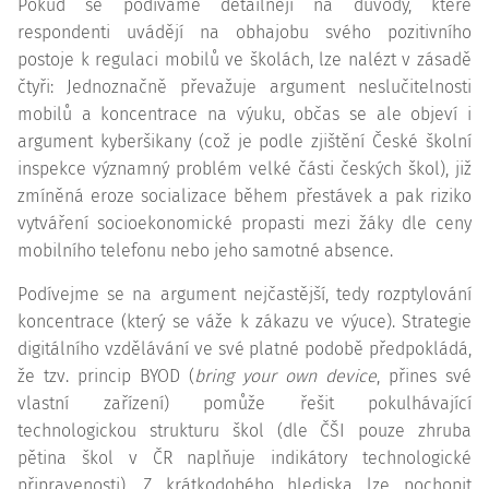
Pokud se podíváme detailněji na důvody, které
respondenti uvádějí na obhajobu svého pozitivního
postoje k regulaci mobilů ve školách, lze nalézt v zásadě
čtyři: Jednoznačně převažuje argument neslučitelnosti
mobilů a koncentrace na výuku, občas se ale objeví i
argument kyberšikany (což je podle zjištění České školní
inspekce významný problém velké části českých škol), již
zmíněná eroze socializace během přestávek a pak riziko
vytváření socioekonomické propasti mezi žáky dle ceny
mobilního telefonu nebo jeho samotné absence.
Podívejme se na argument nejčastější, tedy rozptylování
koncentrace (který se váže k zákazu ve výuce). Strategie
digitálního vzdělávání ve své platné podobě předpokládá,
že tzv. princip BYOD (
bring your own device
, přines své
vlastní zařízení) pomůže řešit pokulhávající
technologickou strukturu škol (dle ČŠI pouze zhruba
pětina škol v ČR naplňuje indikátory technologické
připravenosti). Z krátkodobého hlediska lze pochopit