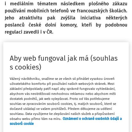
i mediálním tématem následkem plošného zákazu
používání mobilních telefonů ve francouzských školách.
Jeho atraktivitu pak zvýšila iniciativa některých
poslanců české dolní komory, kteří by podobnou
regulaci zavedli i v ČR.
Téma považuje za velmi důležité i mobilní operátor T-
Mobile, který si nechal v srpnu u agentury IPSOS zpracovat
Aby web fungoval jak má (souhlas
průzkum na vzorku dospělé populace v ČR (18 až 65 let), v
s cookies)
němž zjišťuje postoje respondentů a analyzuje je dle
různých parametrů. Některé výsledky zdánlivě nejsou zase
Vážený návštěvníku, snažíme se ze všech sil přinášet vysokou úroveň
uživatelského komfortu při používání našich webových stránek. Mezi
tak překvapivé, alespoň pro ty, kdo se zabývají oblastí
základní předpoklady patří např. aby správně fungovalo vyhledávání,
vzdělávání profesionálně, případně jsou rodiči, a tedy
abychom vás neobtěžovali nevhodnou reklamou nebo abychom měli
dostatek podnětů, jak web vylepšovat. Proto od Vás potřebujeme
(ne)přímými aktéry.
souhlas se zpracováním souborů cookies, tj. malých souborů, které se
dočasně ukládají ve vašem prohlížeči. Předem děkujeme za udělení
Podle očekávání zastává většina respondentů vůči
souhlasu. Data využijeme ke zlepšování našich služeb a přizpůsobení
mobilům ve školách skeptický postoj a jejich používání by
obsahu webu přímo Vám na míru.
Oznámení o ochraně osobních údajů a
souborů cookie
rádi omezili, a to v drtivé většině, přesahující 90 %.