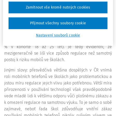
Zatímco však nejvyšší míru souhlasu s "omezením mobilů
Zamítnout vše kromě nutných cookies
ve výuce" projevují lidé ve věku od 27 do 35 let (generace,
jejíž děti už vyrůstají v dotykově digitální epoše) a mladší i
starší generace jsou přece jen statisticky benevolentnější,
Přijmout všechny soubory cookie
jinak je to s plošným zákazem. Plošný zákaz podporují
nejvíce lidé na horní hranici použitého věkového spektra
Nastavení souborů cookie
(více než 73 %) a podpora tohoto řešení klesá s věkem (48
% v kohortě 18 až 25 let). Je tedy evidentní, že
mezigeneračně se liší více způsob regulace než samotný
postoj k riziku mobilů ve školách.
Jinými slovy: přesvědčivá většina dospělých v ČR vnímá
roli mobilních telefonů ve školách jako problematickou a
jistou míru regulace jejich vlivu jako potřebnou. Větší míra
přirozenosti v používání technologií však pravděpodobně
vede mladé lidi k většímu odporu vůči plošnému zákazu a
k omezení regulace na samotnou výuku. To je samo o sobě
zajímavé, neboť řada škol zdůvodňuje vnitřní zákaz
používání mobilních telefonů nikoliv rušivým vlivem ve