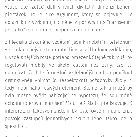
výuce, ale izolací dětí v jejich digitální dimenzi během
přestávek. To je sice argument, který se objevuje i v
dotazníku z výzkumu, nicméně v porovnání s "narušením
pořádku/koncentrace" neporovnatelně méně.
Z hlediska získaného vzdělání jsou k mobilním telefonům
ve školách nejvíce tolerantní lidé se základním vzděláním,
u vzdělanějších roste potřeba omezení. Stejně tak muži by
regulovali mobily ve škole častěji než ženy. Lze se
domnívat, že lidé formálně vzdělanější mohou poněkud
distinktivněji vnímat (a respektovat) požadavky školy, a
tedy mobil jako rušivých element. Stejně tak u mužů by
bylo možné ověřit nabízející se hypotézu, že jsou méně
ochotni tolerovat narušení řádu, jejž škola představuje. K
interpretaci takových zjištění by bylo ovšem nutné znát
postoje zástupců jednotlivých skupin lépe, takto jde o
spekulaci.