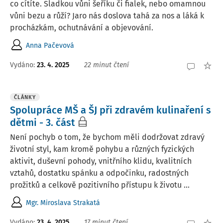
co cítíte. Sladkou vůni šeříku či fialek, nebo omamnou
vůni bezu a růží? Jaro nás doslova tahá za nos a láká k
procházkám, ochutnávání a objevování.
Anna Pačevová
Vydáno:
23. 4. 2025
22 minut čtení
ČLÁNKY
Spolupráce MŠ a ŠJ při zdravém kulinaření s
dětmi - 3. část
Není pochyb o tom, že bychom měli dodržovat zdravý
životní styl, kam kromě pohybu a různých fyzických
aktivit, duševní pohody, vnitřního klidu, kvalitních
vztahů, dostatku spánku a odpočinku, radostných
prožitků a celkově pozitivního přístupu k životu ...
Mgr. Miroslava Strakatá
Vydáno:
23. 4. 2025
17 minut čtení