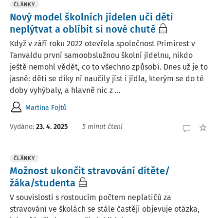
ČLÁNKY
Nový model školních jídelen učí děti
neplýtvat a oblíbit si nové chutě
Když v září roku 2022 otevřela společnost Primirest v
Tanvaldu první samoobslužnou školní jídelnu, nikdo
ještě nemohl vědět, co to všechno způsobí. Dnes už je to
jasné: děti se díky ní naučily jíst i jídla, kterým se do té
doby vyhýbaly, a hlavně nic z ...
Martina Fojtů
Vydáno:
23. 4. 2025
5 minut čtení
ČLÁNKY
Možnost ukončit stravování dítěte/
žáka/studenta
V souvislosti s rostoucím počtem neplatičů za
stravování ve školách se stále častěji objevuje otázka,