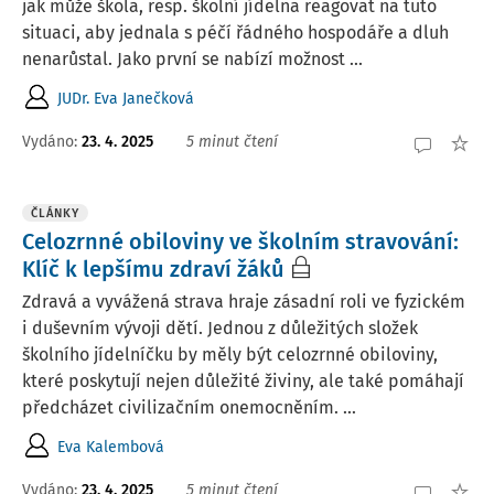
jak může škola, resp. školní jídelna reagovat na tuto
situaci, aby jednala s péčí řádného hospodáře a dluh
nenarůstal. Jako první se nabízí možnost ...
JUDr. Eva Janečková
Vydáno:
23. 4. 2025
5 minut čtení
ČLÁNKY
Celozrnné obiloviny ve školním stravování:
Klíč k lepšímu zdraví žáků
Zdravá a vyvážená strava hraje zásadní roli ve fyzickém
i duševním vývoji dětí. Jednou z důležitých složek
školního jídelníčku by měly být celozrnné obiloviny,
které poskytují nejen důležité živiny, ale také pomáhají
předcházet civilizačním onemocněním. ...
Eva Kalembová
Vydáno:
23. 4. 2025
5 minut čtení