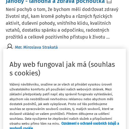
Jahody - lahodná a zdravá pochoutka
Není pochyb o tom, že bychom měli dodržovat zdravý
životní styl, kam kromě pohybu a různých fyzických
aktivit, duševní pohody, vnitřního klidu, kvalitních
vztahů, dostatku spánku a odpočinku, radostných
prožitků a celkově pozitivního přístupu k životu ...
Mgr. Miroslava Strakatá
Vydáno:
4. 6. 2025
11 minut čtení
Aby web fungoval jak má (souhlas
s cookies)
ČLÁNKY
Když voní léto na talíři
Vážený návštěvníku, snažíme se ze všech sil přinášet vysokou úroveň
uživatelského komfortu při používání našich webových stránek. Mezi
V létě se někdy se jen tak povalujeme ve stínu stromů,
základní předpoklady patří např. aby správně fungovalo vyhledávání,
abychom vás neobtěžovali nevhodnou reklamou nebo abychom měli
jindy se touláme krajinou, nasáváme vůně, sbíráme,
dostatek podnětů, jak web vylepšovat. Proto od Vás potřebujeme
ochutnáváme, poznáváme. Léto je hravé, šťavnaté,
souhlas se zpracováním souborů cookies, tj. malých souborů, které se
voňavé - zkrátka stvořené pro dobrodružství všech
dočasně ukládají ve vašem prohlížeči. Předem děkujeme za udělení
souhlasu. Data využijeme ke zlepšování našich služeb a přizpůsobení
smyslů.
obsahu webu přímo Vám na míru.
Oznámení o ochraně osobních údajů a
souborů cookie