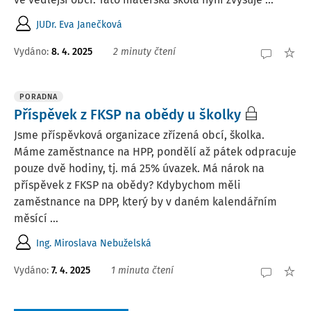
JUDr. Eva Janečková
Vydáno
:
8. 4. 2025
2 minuty čtení
PORADNA
Příspěvek z FKSP na obědy u školky
Jsme příspěvková organizace zřízená obcí, školka.
Máme zaměstnance na HPP, pondělí až pátek odpracuje
pouze dvě hodiny, tj. má 25% úvazek. Má nárok na
příspěvek z FKSP na obědy? Kdybychom měli
zaměstnance na DPP, který by v daném kalendářním
měsící ...
Ing. Miroslava Nebuželská
Vydáno
:
7. 4. 2025
1 minuta čtení