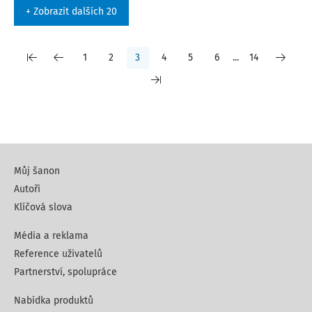
+ Zobrazit dalších 20
1
2
3
4
5
6
...
14
Můj šanon
Autoři
Klíčová slova
Média a reklama
Reference uživatelů
Partnerství, spolupráce
Nabídka produktů