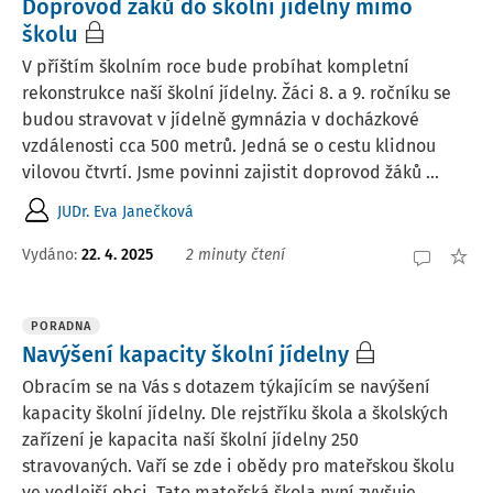
Doprovod žáků do školní jídelny mimo
školu
V příštím školním roce bude probíhat kompletní
rekonstrukce naší školní jídelny. Žáci 8. a 9. ročníku se
budou stravovat v jídelně gymnázia v docházkové
vzdálenosti cca 500 metrů. Jedná se o cestu klidnou
vilovou čtvrtí. Jsme povinni zajistit doprovod žáků ...
JUDr. Eva Janečková
Vydáno
:
22. 4. 2025
2 minuty čtení
PORADNA
Navýšení kapacity školní jídelny
Obracím se na Vás s dotazem týkajícím se navýšení
kapacity školní jídelny. Dle rejstříku škola a školských
zařízení je kapacita naší školní jídelny 250
stravovaných. Vaří se zde i obědy pro mateřskou školu
ve vedlejší obci. Tato mateřská škola nyní zvyšuje ...