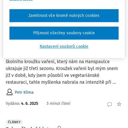
Anna Pačevová
Vydáno:
4. 6. 2025
18 minut čtení
Zamítnout vše kromě nutných cookies
ČLÁNKY
Přijmout všechny soubory cookie
Kulinářský kroužek s dětmi na
Hanspaulce
Nastavení souborů cookie
Pojďte se mnou tentokrát nakouknout pod pokličku
školního kroužku vaření, který nám na Hanspaulce
ukrajuje již třetí sezonu. Kroužek vaření byl mým snem
již v době, kdy jsem působil ve vegetariánské
restauraci, tahle myšlenka nabrala na intenzitě při ...
Petr Klíma
Vydáno:
4. 6. 2025
5 minut čtení
ČLÁNKY