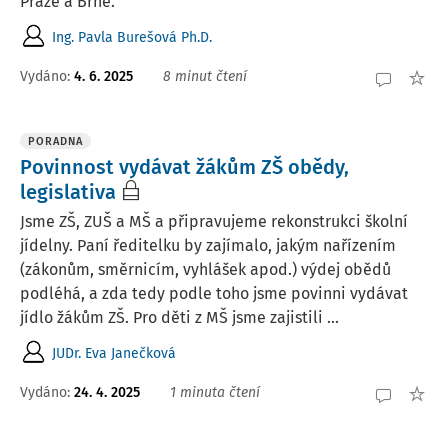
Praze a Brně.
Ing. Pavla Burešová Ph.D.
Vydáno:
4. 6. 2025
8 minut čtení
PORADNA
Povinnost vydávat žákům ZŠ obědy,
legislativa
Jsme ZŠ, ZUŠ a MŠ a připravujeme rekonstrukci školní
jídelny. Paní ředitelku by zajímalo, jakým nařízením
(zákonům, směrnicím, vyhlášek apod.) výdej obědů
podléhá, a zda tedy podle toho jsme povinni vydávat
jídlo žákům ZŠ. Pro děti z MŠ jsme zajistili ...
JUDr. Eva Janečková
Vydáno
:
24. 4. 2025
1 minuta čtení