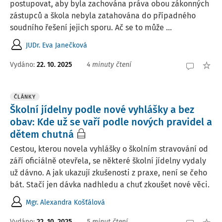
postupovat, aby byla zachována práva obou zákonných
zástupců a škola nebyla zatahována do případného
soudního řešení jejich sporu. Ač se to může ...
JUDr. Eva Janečková
Vydáno:
22. 10. 2025
4 minuty čtení
ČLÁNKY
Školní jídelny podle nové vyhlášky a bez
obav: Kde už se vaří podle nových pravidel a
dětem chutná
Cestou, kterou novela vyhlášky o školním stravování od
září oficiálně otevřela, se některé školní jídelny vydaly
už dávno. A jak ukazují zkušenosti z praxe, není se čeho
bát. Stačí jen dávka nadhledu a chuť zkoušet nové věci.
Mgr. Alexandra Košťálová
Vydáno:
22. 10. 2025
5 minut čtení