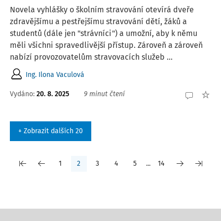
Novela vyhlášky o školním stravování otevírá dveře
zdravějšímu a pestřejšímu stravování dětí, žáků a
studentů (dále jen "strávníci") a umožní, aby k němu
měli všichni spravedlivější přístup. Zároveň a zároveň
nabízí provozovatelům stravovacích služeb ...
Ing. Ilona Vaculová
Vydáno:
20. 8. 2025
9 minut čtení
+ Zobrazit dalších 20
1
2
3
4
5
...
14