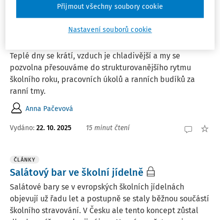
Přijmout všechny soubory cookie
ČLÁNKY
Až se podzim zeptá
Nastavení souborů cookie
Přechod do období podzimu nám přináší spousty změn.
Teplé dny se krátí, vzduch je chladivější a my se
pozvolna přesouváme do strukturovanějšího rytmu
školního roku, pracovních úkolů a ranních budíků za
ranní tmy.
Anna Pačevová
Vydáno:
22. 10. 2025
15 minut čtení
ČLÁNKY
Salátový bar ve školní jídelně
Salátové bary se v evropských školních jídelnách
objevují už řadu let a postupně se staly běžnou součástí
školního stravování. V Česku ale tento koncept zůstal