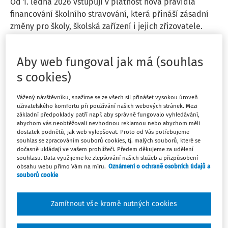
Od 1. ledna 2026 vstupují v platnost nová pravidla
financování školního stravování, která přináší zásadní
změny pro školy, školská zařízení i jejich zřizovatele.
Ministerstvo školství, mládeže a tělovýchovy ČR
Aby web fungoval jak má (souhlas
Vydáno:
12. 11. 2025
1 minuta čtení
s cookies)
Vážený návštěvníku, snažíme se ze všech sil přinášet vysokou úroveň
ČLÁNKY
uživatelského komfortu při používání našich webových stránek. Mezi
Dýňové dobroty
základní předpoklady patří např. aby správně fungovalo vyhledávání,
abychom vás neobtěžovali nevhodnou reklamou nebo abychom měli
Není pochyb o tom, že bychom měli dodržovat zdravý
dostatek podnětů, jak web vylepšovat. Proto od Vás potřebujeme
životní styl, k němuž kromě pohybu a různých fyzických
souhlas se zpracováním souborů cookies, tj. malých souborů, které se
aktivit, duševní pohody, vnitřního klidu, kvalitních
dočasně ukládají ve vašem prohlížeči. Předem děkujeme za udělení
souhlasu. Data využijeme ke zlepšování našich služeb a přizpůsobení
vztahů, dostatku spánku a odpočinku, radostných
obsahu webu přímo Vám na míru.
Oznámení o ochraně osobních údajů a
prožitků a celkově pozitivního přístupu k životu ...
souborů cookie
Mgr. Miroslava Strakatá
Zamítnout vše kromě nutných cookies
Vydáno:
22. 10. 2025
12 minut čtení