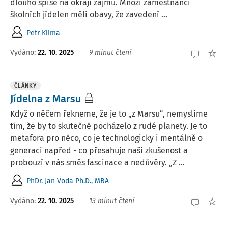
dlouho spíše na okraji zájmu. Mnozí zaměstnanci
školních jídelen měli obavy, že zavedení ...
Petr Klíma
Vydáno:
22. 10. 2025
9 minut čtení
ČLÁNKY
Jídelna z Marsu
Když o něčem řekneme, že je to „z Marsu“, nemyslíme
tím, že by to skutečně pocházelo z rudé planety. Je to
metafora pro něco, co je technologicky i mentálně o
generaci napřed - co přesahuje naši zkušenost a
probouzí v nás směs fascinace a nedůvěry. „Z ...
PhDr. Jan Voda Ph.D., MBA
Vydáno:
22. 10. 2025
13 minut čtení