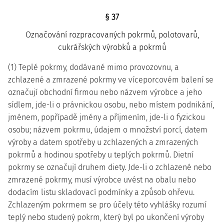
§ 37
Označování rozpracovaných pokrmů, polotovarů,
cukrářských výrobků a pokrmů
(1) Teplé pokrmy, dodávané mimo provozovnu, a
zchlazené a zmrazené pokrmy ve víceporcovém balení se
označují obchodní firmou nebo názvem výrobce a jeho
sídlem, jde-li o právnickou osobu, nebo místem podnikání,
jménem, popřípadě jmény a příjmením, jde-li o fyzickou
osobu; názvem pokrmu, údajem o množství porcí, datem
výroby a datem spotřeby u zchlazených a zmrazených
pokrmů a hodinou spotřeby u teplých pokrmů. Dietní
pokrmy se označují druhem diety. Jde-li o zchlazené nebo
zmrazené pokrmy, musí výrobce uvést na obalu nebo
dodacím listu skladovací podmínky a způsob ohřevu.
Zchlazeným pokrmem se pro účely této vyhlášky rozumí
teplý nebo studený pokrm, který byl po ukončení výroby