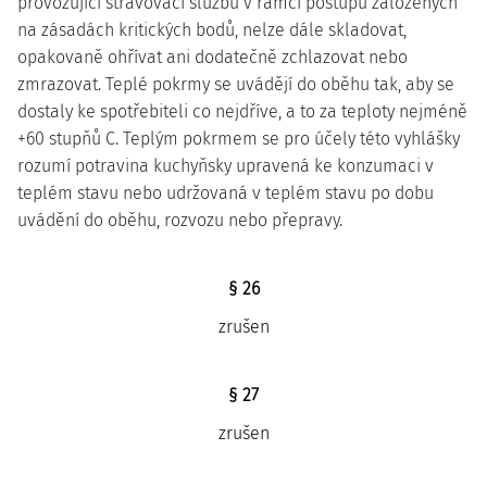
provozující stravovací službu v rámci postupů založených
na zásadách kritických bodů, nelze dále skladovat,
opakovaně ohřívat ani dodatečně zchlazovat nebo
zmrazovat. Teplé pokrmy se uvádějí do oběhu tak, aby se
dostaly ke spotřebiteli co nejdříve, a to za teploty nejméně
+60 stupňů C. Teplým pokrmem se pro účely této vyhlášky
rozumí potravina kuchyňsky upravená ke konzumaci v
teplém stavu nebo udržovaná v teplém stavu po dobu
uvádění do oběhu, rozvozu nebo přepravy.
§ 26
zrušen
§ 27
zrušen