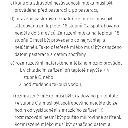
c) kontrola zdravotní nezávadnosti mléka musí být
prováděna před pasterací a po pasteraci,
d) mražené pasterované mateřské mléko musí být
skladováno při teplotě -18 stupňů C a spotřebováno
nejdéle do 3 měsíců. Zmrazení mléka na teplotu -18
stupňů C musí být provedeno co nejrychleji a
nejúčinněji. Takto ošetřené mléko musí být označeno
datem pasterace a datem spotřeby,
e) rozmrazování mateřského mléka je možno provádět
1. v chladicím zařízení při teplotě nejvýše + 4
stupně C, nebo
2. pod studenou tekoucí vodou,
f) rozmrazené mléko musí být skladováno při teplotě
+4 stupně C a musí být spotřebováno nejdéle do 24
hodin od vyskladnění z mrazícího zařízení. K
rozmrazování nesmí být použito mikrovlnné zařízení.
Rozmrazené mléko musí být označeno datem a