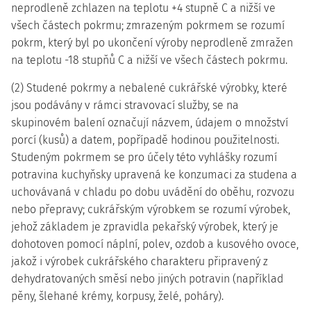
neprodleně zchlazen na teplotu +4 stupně C a nižší ve
všech částech pokrmu; zmrazeným pokrmem se rozumí
pokrm, který byl po ukončení výroby neprodleně zmražen
na teplotu -18 stupňů C a nižší ve všech částech pokrmu.
(2) Studené pokrmy a nebalené cukrářské výrobky, které
jsou podávány v rámci stravovací služby, se na
skupinovém balení označují názvem, údajem o množství
porcí (kusů) a datem, popřípadě hodinou použitelnosti.
Studeným pokrmem se pro účely této vyhlášky rozumí
potravina kuchyňsky upravená ke konzumaci za studena a
uchovávaná v chladu po dobu uvádění do oběhu, rozvozu
nebo přepravy; cukrářským výrobkem se rozumí výrobek,
jehož základem je zpravidla pekařský výrobek, který je
dohotoven pomocí náplní, polev, ozdob a kusového ovoce,
jakož i výrobek cukrářského charakteru připravený z
dehydratovaných směsí nebo jiných potravin (například
pěny, šlehané krémy, korpusy, želé, poháry).