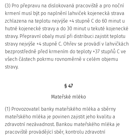
(3) Pro přepravu na dislokovaná pracoviště a pro noční
krmení musí být po naplnění lahviček kojenecká strava
zchlazena na teplotu nejvýše +4 stupně C do 60 minut u
hutné kojenecké stravy a do 30 minut u tekuté kojenecké
stravy. Přepravní obaly musí při distribuci zajistit teplotu
stravy nejvýše +4 stupně C. Ohřev se provádí v lahvičkách
bezprostředně před krmením do teploty +37 stupňů C ve
všech částech pokrmu rovnoměrně v celém objemu
stravy.
§ 47
Mateřské mléko
(1) Provozovatel banky mateřského mléka a sběrny
mateřského mléka je povinen zajistit jeho kvalitu a
zdravotní nezávadnost. Bankou mateřského mléka je
pracoviště provádějící sběr, kontrolu zdravotní