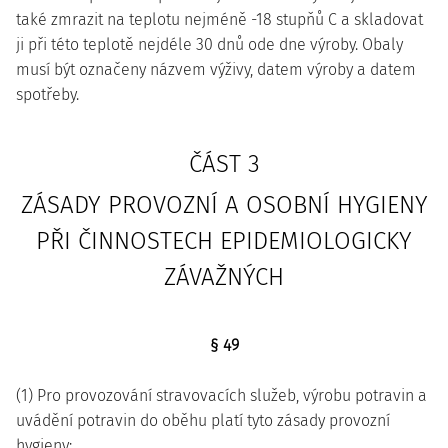
také zmrazit na teplotu nejméně -18 stupňů C a skladovat
ji při této teplotě nejdéle 30 dnů ode dne výroby. Obaly
musí být označeny názvem výživy, datem výroby a datem
spotřeby.
ČÁST 3
ZÁSADY PROVOZNÍ A OSOBNÍ HYGIENY
PŘI ČINNOSTECH EPIDEMIOLOGICKY
ZÁVAŽNÝCH
§ 49
(1) Pro provozování stravovacích služeb, výrobu potravin a
uvádění potravin do oběhu platí tyto zásady provozní
hygieny: