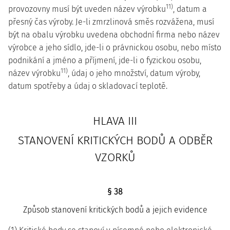
11)
provozovny musí být uveden název výrobku
, datum a
přesný čas výroby. Je-li zmrzlinová směs rozvážena, musí
být na obalu výrobku uvedena obchodní firma nebo název
výrobce a jeho sídlo, jde-li o právnickou osobu, nebo místo
podnikání a jméno a příjmení, jde-li o fyzickou osobu,
11)
název výrobku
, údaj o jeho množství, datum výroby,
datum spotřeby a údaj o skladovací teplotě.
HLAVA III
STANOVENÍ KRITICKÝCH BODŮ A ODBĚR
VZORKŮ
§ 38
Způsob stanovení kritických bodů a jejich evidence