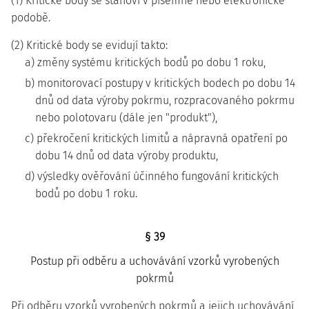
(1) Kritické body se stanoví v písemné nebo elektronické
podobě.
(2) Kritické body se evidují takto:
a) změny systému kritických bodů po dobu 1 roku,
b) monitorovací postupy v kritických bodech po dobu 14
dnů od data výroby pokrmu, rozpracovaného pokrmu
nebo polotovaru (dále jen "produkt"),
c) překročení kritických limitů a nápravná opatření po
dobu 14 dnů od data výroby produktu,
d) výsledky ověřování účinného fungování kritických
bodů po dobu 1 roku.
§ 39
Postup při odběru a uchovávání vzorků vyrobených
pokrmů
Při odběru vzorků vyrobených pokrmů a jejich uchovávání