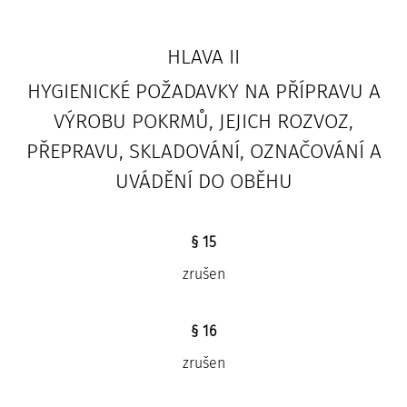
HLAVA II
HYGIENICKÉ POŽADAVKY NA PŘÍPRAVU A
VÝROBU POKRMŮ, JEJICH ROZVOZ,
PŘEPRAVU, SKLADOVÁNÍ, OZNAČOVÁNÍ A
UVÁDĚNÍ DO OBĚHU
§ 15
zrušen
§ 16
zrušen