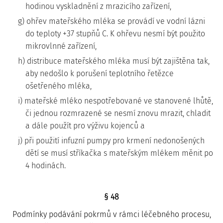
hodinou vyskladnění z mrazicího zařízení,
g) ohřev mateřského mléka se provádí ve vodní lázni
do teploty +37 stupňů C. K ohřevu nesmí být použito
mikrovlnné zařízení,
h) distribuce mateřského mléka musí být zajištěna tak,
aby nedošlo k porušení teplotního řetězce
ošetřeného mléka,
i) mateřské mléko nespotřebované ve stanovené lhůtě,
či jednou rozmrazené se nesmí znovu mrazit, chladit
a dále použít pro výživu kojenců a
j) při použití infuzní pumpy pro krmení nedonošených
dětí se musí stříkačka s mateřským mlékem měnit po
4 hodinách.
§ 48
Podmínky podávání pokrmů v rámci léčebného procesu,