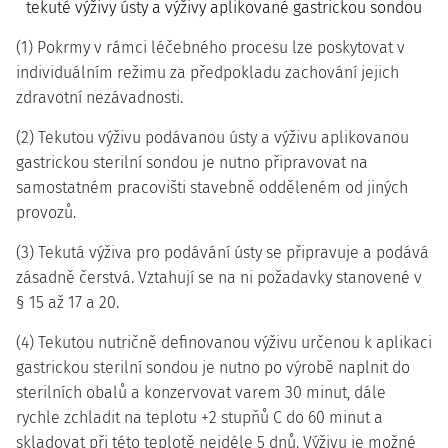
tekuté výživy ústy a výživy aplikované gastrickou sondou
(1) Pokrmy v rámci léčebného procesu lze poskytovat v
individuálním režimu za předpokladu zachování jejich
zdravotní nezávadnosti.
(2) Tekutou výživu podávanou ústy a výživu aplikovanou
gastrickou sterilní sondou je nutno připravovat na
samostatném pracovišti stavebně odděleném od jiných
provozů.
(3) Tekutá výživa pro podávání ústy se připravuje a podává
zásadně čerstvá. Vztahují se na ni požadavky stanovené v
§ 15 až 17 a 20.
(4) Tekutou nutričně definovanou výživu určenou k aplikaci
gastrickou sterilní sondou je nutno po výrobě naplnit do
sterilních obalů a konzervovat varem 30 minut, dále
rychle zchladit na teplotu +2 stupňů C do 60 minut a
skladovat při této teplotě nejdéle 5 dnů. Výživu je možné