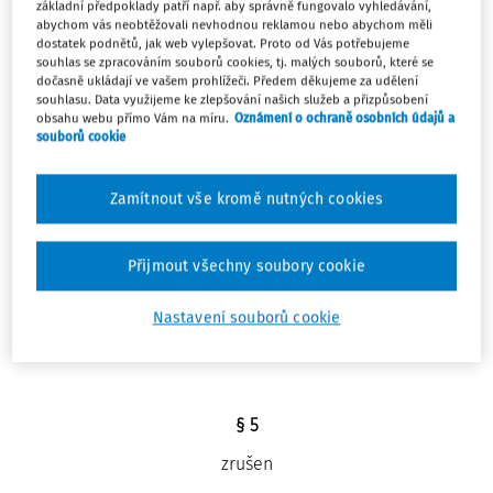
STRAVOVACÍ SLUŽBY
základní předpoklady patří např. aby správně fungovalo vyhledávání,
abychom vás neobtěžovali nevhodnou reklamou nebo abychom měli
dostatek podnětů, jak web vylepšovat. Proto od Vás potřebujeme
souhlas se zpracováním souborů cookies, tj. malých souborů, které se
dočasně ukládají ve vašem prohlížeči. Předem děkujeme za udělení
HLAVA I
souhlasu. Data využijeme ke zlepšování našich služeb a přizpůsobení
obsahu webu přímo Vám na míru.
Oznámení o ochraně osobních údajů a
zrušena
souborů cookie
Zamítnout vše kromě nutných cookies
§ 3
zrušen
Přijmout všechny soubory cookie
§ 4
Nastavení souborů cookie
zrušen
§ 5
zrušen