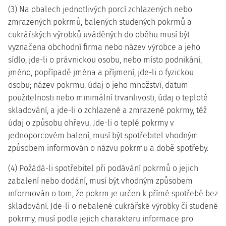
(3) Na obalech jednotlivých porcí zchlazených nebo
zmrazených pokrmů, balených studených pokrmů a
cukrářských výrobků uváděných do oběhu musí být
vyznačena obchodní firma nebo název výrobce a jeho
sídlo, jde-li o právnickou osobu, nebo místo podnikání,
jméno, popřípadě jména a příjmení, jde-li o fyzickou
osobu; název pokrmu, údaj o jeho množství, datum
použitelnosti nebo minimální trvanlivosti, údaj o teplotě
skladování, a jde-li o zchlazené a zmrazené pokrmy, též
údaj o způsobu ohřevu. Jde-li o teplé pokrmy v
jednoporcovém balení, musí být spotřebitel vhodným
způsobem informován o názvu pokrmu a době spotřeby.
(4) Požádá-li spotřebitel při podávání pokrmů o jejich
zabalení nebo dodání, musí být vhodným způsobem
informován o tom, že pokrm je určen k přímé spotřebě bez
skladování. Jde-li o nebalené cukrářské výrobky či studené
pokrmy, musí podle jejich charakteru informace pro