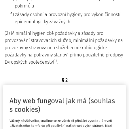
pokrmů a
f) zásady osobní a provozní hygieny pro výkon činností
epidemiologicky závažných.
(2) Minimální hygienické požadavky a zásady pro
provozování stravovacích služeb, minimální požadavky na
provozovny stravovacích služeb a mikrobiologické
požadavky na potraviny stanoví přímo použitelné předpisy
1)
Evropských společenství
.
§ 2
zrušen
Aby web fungoval jak má (souhlas
s cookies)
ČÁST 2
HYGIENICKÉ POŽADAVKY NA
Vážený návštěvníku, snažíme se ze všech sil přinášet vysokou úroveň
uživatelského komfortu při používání našich webových stránek. Mezi