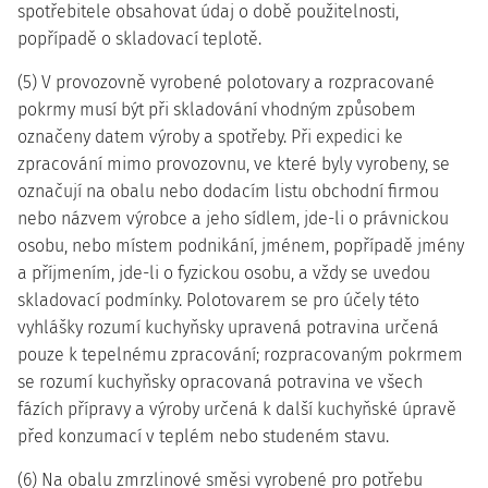
spotřebitele obsahovat údaj o době použitelnosti,
popřípadě o skladovací teplotě.
(5) V provozovně vyrobené polotovary a rozpracované
pokrmy musí být při skladování vhodným způsobem
označeny datem výroby a spotřeby. Při expedici ke
zpracování mimo provozovnu, ve které byly vyrobeny, se
označují na obalu nebo dodacím listu obchodní firmou
nebo názvem výrobce a jeho sídlem, jde-li o právnickou
osobu, nebo místem podnikání, jménem, popřípadě jmény
a příjmením, jde-li o fyzickou osobu, a vždy se uvedou
skladovací podmínky. Polotovarem se pro účely této
vyhlášky rozumí kuchyňsky upravená potravina určená
pouze k tepelnému zpracování; rozpracovaným pokrmem
se rozumí kuchyňsky opracovaná potravina ve všech
fázích přípravy a výroby určená k další kuchyňské úpravě
před konzumací v teplém nebo studeném stavu.
(6) Na obalu zmrzlinové směsi vyrobené pro potřebu