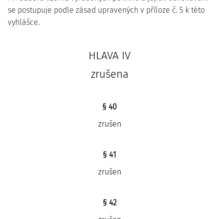
se postupuje podle zásad upravených v příloze č. 5 k této
vyhlášce.
HLAVA IV
zrušena
§ 40
zrušen
§ 41
zrušen
§ 42