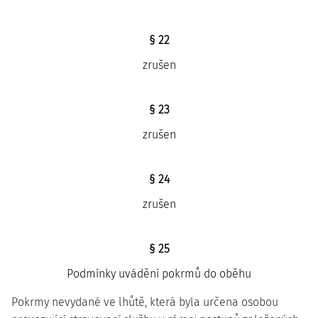
§ 22
zrušen
§ 23
zrušen
§ 24
zrušen
§ 25
Podmínky uvádění pokrmů do oběhu
Pokrmy nevydané ve lhůtě, která byla určena osobou