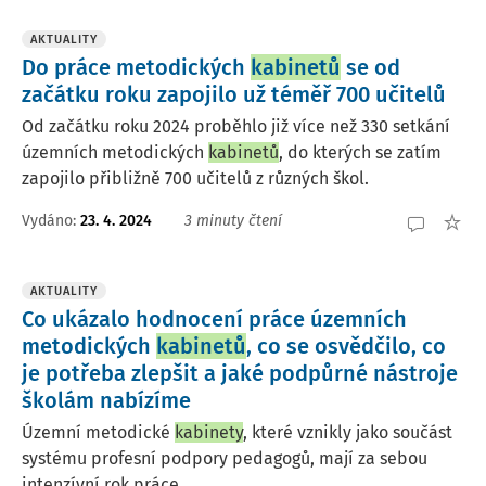
AKTUALITY
Do práce metodických
kabinetů
se od
začátku roku zapojilo už téměř 700 učitelů
Od začátku roku 2024 proběhlo již více než 330 setkání
územních metodických
kabinetů
, do kterých se zatím
zapojilo přibližně 700 učitelů z různých škol.
Vydáno:
23. 4. 2024
3 minuty čtení
AKTUALITY
Co ukázalo hodnocení práce územních
metodických
kabinetů
, co se osvědčilo, co
je potřeba zlepšit a jaké podpůrné nástroje
školám nabízíme
Územní metodické
kabinety
, které vznikly jako součást
systému profesní podpory pedagogů, mají za sebou
intenzívní rok práce.