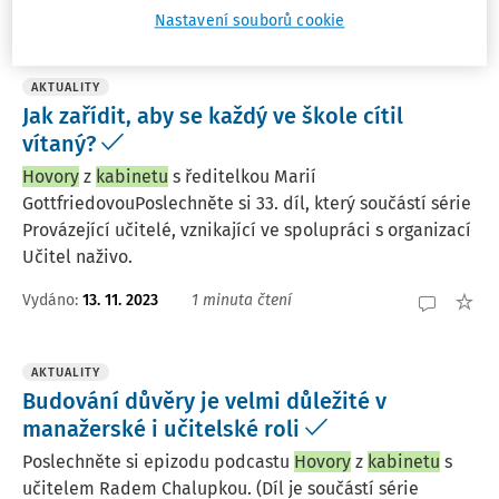
Vydáno:
18. 10. 2025
1 minuta čtení
Nastavení souborů cookie
AKTUALITY
Jak zařídit, aby se každý ve škole cítil
vítaný?
Hovory
z
kabinetu
s ředitelkou Marií
GottfriedovouPoslechněte si 33. díl, který součástí série
Provázející učitelé, vznikající ve spolupráci s organizací
Učitel naživo.
Vydáno:
13. 11. 2023
1 minuta čtení
AKTUALITY
Budování důvěry je velmi důležité v
manažerské i učitelské roli
Poslechněte si epizodu podcastu
Hovory
z
kabinetu
s
učitelem Radem Chalupkou. (Díl je součástí série