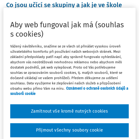
Co jsou učící se skupiny a jak je ve škole
nastartovat?
Hovory
z
kabinetu
Poslouchejte jednatřicáté
Hovory
z
kabinetu
s
Aby web fungoval jak má (souhlas
ředitelem, učitelem a lektorem Janem
s cookies)
Kuzebauchem.Jsme velmi rádi, že jsme se stali hrdými
partnery těchto velmi zajímavých a inspirativních
Vážený návštěvníku, snažíme se ze všech sil přinášet vysokou úroveň
rozhovorů.
uživatelského komfortu při používání našich webových stránek. Mezi
základní předpoklady patří např. aby správně fungovalo vyhledávání,
abychom vás neobtěžovali nevhodnou reklamou nebo abychom měli
Vydáno:
5. 9. 2023
1 minuta čtení
dostatek podnětů, jak web vylepšovat. Proto od Vás potřebujeme
souhlas se zpracováním souborů cookies, tj. malých souborů, které se
dočasně ukládají ve vašem prohlížeči. Předem děkujeme za udělení
souhlasu. Data využijeme ke zlepšování našich služeb a přizpůsobení
AKTUALITY
obsahu webu přímo Vám na míru.
Oznámení o ochraně osobních údajů a
Jak rychlá může být cesta z války za
souborů cookie
katedru?
Čtyřicátý osmý díl
Hovorů
z
kabinetu
se Solomiou
Zamítnout vše kromě nutných cookies
Makovskou, učitelkou na ZŠ T. G. Masaryka, Jihlava.Co
pomáhá porozumění? Proč je zásadní propojení v
Přijmout všechny soubory cookie
mezinárodních projektech?