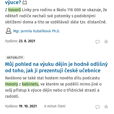
výuce?
Z
hovorů
Linky pro rodinu a školu 116 000 se ukazuje, že
někteří rodiče nechali své potomky s podobnými
obtížemi doma a tito se vzdělávali dále tzv. distančně.
Mgr. Jarmila Kubáňková Ph.D.
Vydáno:
23. 8. 2021
AKTUALITY
Můj pohled na výuku dějin je hodně odlišný
od toho, jak ji prezentují české učebnice
Nedávno se také stal hostem nového dílu podcastu
Hovory
z
kabinetu
, ve kterém se podělil mimo jiné o
svůj přístup k výuce dějin nebo o třídnické strasti a
radosti.
Vydáno:
19. 10. 2021
6 minut čtení