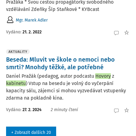
Pražáka * Svou cestou propagátorky svobodného
vzdělávání Zdeňky Šíp Staňkové * KYBcast
Mgr. Marek Adler
Vydáno:
21. 2. 2022
AKTUALITY
Beseda: Mluvit ve škole o nemoci nebo
smrti? Mnohdy těžké, ale potřebné
Daniel Pražák (pedagog, autor podcastu
Hovory
z
kabinetu
) Vstup na besedu je volný do vyčerpání
kapacity sálu, zájemci si mohou vyzvedávat vstupenky
zdarma na pokladně kina.
Vydáno:
27. 2. 2024
2 minuty čtení
+ Zobrazit dalších 20