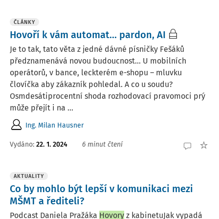
ČLÁNKY
Hovoří k vám automat... pardon, AI
Je to tak, tato věta z jedné dávné písničky Fešáků
předznamenává novou budoucnost… U mobilních
operátorů, v bance, leckterém e-shopu – mluvku
človíčka aby zákazník pohledal. A co u soudu?
Osmdesátiprocentní shoda rozhodovací pravomoci prý
může přejít i na ...
Ing. Milan Hausner
Vydáno:
22. 1. 2024
6 minut čtení
AKTUALITY
Co by mohlo být lepší v komunikaci mezi
MŠMT a řediteli?
Podcast Daniela Pražáka
Hovory
z kabinetuJak vypadá