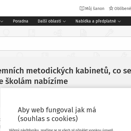
Můj šanon
Oblíben
Poradna
Další oblasti
Nabídka a předplatné
mních metodických kabinetů, co se 
je školám nabízíme
Aby web fungoval jak má
(souhlas s cookies)
ko součást systému profesní podpory
Oblíbené
. Projekt Podpora kurikulární práce
Vážený návštěvníku, snažíme se ze všech sil přinášet vysokou úroveň