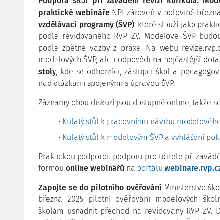
Podpora škol při zavádění revizí kurikula: Mod
praktické webináře
NPI zároveň v polovině března
vzdělávací programy (ŠVP)
, které slouží jako prakt
podle revidovaného RVP ZV. Modelové ŠVP budou
podle zpětné vazby z praxe. Na webu revize.rvp.
modelových ŠVP, ale i odpovědi na nejčastější dot
stoly
, kde se odborníci, zástupci škol a pedagogové
nad otázkami spojenými s úpravou ŠVP.
Záznamy obou diskuzí jsou dostupné online, takže se
Kulatý stůl k pracovnímu návrhu modelovéh
Kulatý stůl k modelovým ŠVP a vyhlášení po
Praktickou podporou podporu pro učitele při zavádě
formou
online webinářů
na
portálu
webinare.rvp.c
Zapojte se do pilotního ověřování
Ministerstvo ško
března 2025 pilotní ověřování modelových škol
školám usnadnit přechod na revidovaný RVP ZV. D