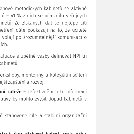
enové metodických kabinetů se aktivně
mů – 41 % z nich se účastnilo veřejných
netů. Ze získaných dat se nejlépe cítí
etření dále poukazují na to, že učitelé
 volají po srozumitelnější komunikaci o
ích.
luace a zpětné vazby definoval NPI tři
kabinetů:
rkshopy, mentoring a kolegiální sdílení
ší zajištění a rozvoj.
ní zátěže
– zefektivnění toku informací
rativy by mohlo zvýšit dopad kabinetů v
ně stanovené cíle a stabilní organizační