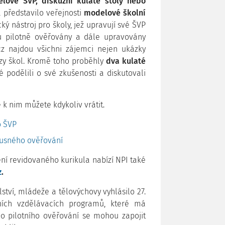
elové ŠVP, diskuzní kulaté stoly nebo
 představilo veřejnosti
modelové školní
ický nástroj pro školy, jež upravují své ŠVP
 pilotně ověřovány a dále upravovány
cz najdou všichni zájemci nejen ukázky
azy škol. Kromě toho proběhly
dva kulaté
 podělili o své zkušenosti a diskutovali
 k nim můžete kdykoliv vrátit.
o ŠVP
kusného ověřování
ní revidovaného kurikula nabízí NPI také
z
.
lství, mládeže a tělovýchovy vyhlásilo 27.
ních vzdělávacích programů, které má
o pilotního ověřování se mohou zapojit