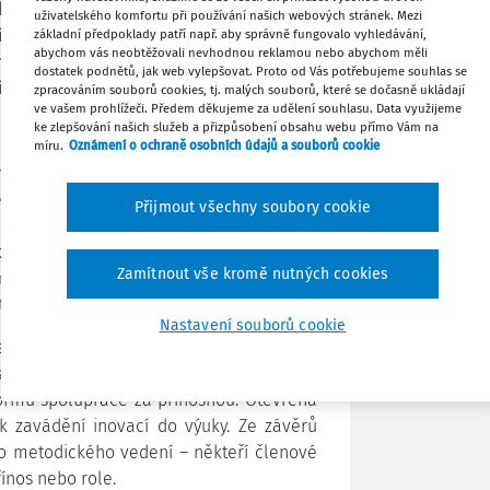
který kabinety spadají, v lednu 2025
uživatelského komfortu při používání našich webových stránek. Mezi
Stáhnout
ší cenné poznatky o jejich fungování i
základní předpoklady patří např. aby správně fungovalo vyhledávání,
abychom vás neobtěžovali nevhodnou reklamou nebo abychom měli
etech. Jaká jsou tedy hlavní zjištění a
dostatek podnětů, jak web vylepšovat. Proto od Vás potřebujeme souhlas se
í podpůrné nástroje, které NPI nabízí
Tisknout
zpracováním souborů cookies, tj. malých souborů, které se dočasně ukládají
ve vašem prohlížeči. Předem děkujeme za udělení souhlasu. Data využijeme
h programů?
ke zlepšování našich služeb a přizpůsobení obsahu webu přímo Vám na
míru.
Oznámení o ochraně osobních údajů a souborů cookie
Sdílet
ky zapojení do metodických kabinetů si
zioborové spolupráce. Oceňují sdílení
Přijmout všechny soubory cookie
Poznámka
dílet se na vývoji vzdělávacích postupů.
kusní setkání. Zároveň však respondenti
Zamítnout vše kromě nutných cookies
mci kabinetů a posílit komunikaci mezi
ty až po Národní metodický kabinet.
Nastavení souborů cookie
lkou roli v rámci územních kabinetech
dílet zkušenosti a společně reflektovat
formu spolupráce za přínosnou. Otevřená
k zavádění inovací do výuky. Ze závěrů
ho metodického vedení – někteří členové
řínos nebo role.