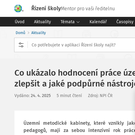
Řízení školy
Mentor pro vaši ředitelnu
Úvod
Aktuality
Témata
Kalendář
Časopisy
Domů
Aktuality
Co ukázalo hodnocení práce úze
zlepšit a jaké podpůrné nástro
Vydáno
:
24. 4. 2025
5 minut čtení
Zdroj
:
NPI ČR
Územní metodické kabinety, které vznikly ja
pedagogů, mají za sebou intenzívní rok práce