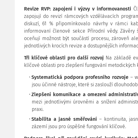
Revize RVP: zapojení i výzvy v informovanosti
Čl
zapojují do revizí rámcových vzdělávacích progra
diskuzí, 61 % připomínkovalo návrhy v rámci kabi
informovaní členové sekce Přírodní vědy. Závěry š
oceňují možnost být součástí procesu, zároveň ale
jednotlivých krocích revize a dostupnějších informac
Tři klíčové oblasti pro další rozvoj
Na základě eva
klíčové oblasti pro zlepšení fungování metodických 
Systematická podpora profesního rozvoje
– wo
jsou účinné nástroje, které si zaslouží dlouhodoběj
Zlepšení komunikace a omezení administrativ
mezi jednotlivými úrovněmi a snížení administ
praxi.
Stabilita a jasné směřování
– kontinuita, jas
zázemí jsou pro úspěšné fungování klíčové.