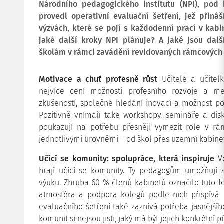
Národního pedagogického institutu (NPI), pod 
provedl operativní evaluační šetření, jež přiná
výzvách, které se pojí s každodenní prací v kabin
jaké další kroky NPI plánuje? A jaké jsou dalš
školám v rámci zavádění revidovaných rámcovýc
Motivace a chuť profesně růst
Učitelé a učitel
nejvíce cení možnosti profesního rozvoje a me
zkušeností, společné hledání inovací a možnost po
Pozitivně vnímají také workshopy, semináře a dis
poukazují na potřebu přesněji vymezit role v rá
jednotlivými úrovněmi – od škol přes územní kabine
Učící se komunity: spolupráce, která inspiruje
Ve
hrají učící se komunity. Ty pedagogům umožňují s
výuku. Zhruba 60 % členů kabinetů označilo tuto 
atmosféra a podpora kolegů podle nich přispívá 
evaluačního šetření také zaznívá potřeba jasnější
komunit si nejsou jisti, jaký má být jejich konkrétní p