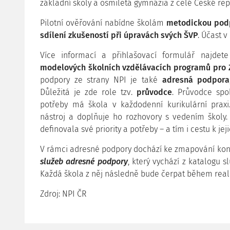
základní školy a osmiletá gymnázia z celé České rep
Pilotní ověřování nabídne školám
metodickou podp
sdílení zkušeností při úpravách svých ŠVP
. Účast v
Více informací a přihlašovací formulář najde
modelových školních vzdělávacích programů pro 
podpory ze strany NPI je také
adresná podpora
Důležitá je zde role tzv.
průvodce
. Průvodce spol
potřeby má škola v každodenní kurikulární praxi
nástroj a doplňuje ho rozhovory s vedením školy.
definovala své priority a potřeby – a tím i cestu k jej
V rámci adresné podpory dochází ke zmapování konk
služeb adresné podpory
, který vychází z katalogu s
Každá škola z něj následně bude čerpat během reali
Zdroj: NPI ČR