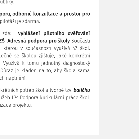
ubliky.
oru, odborné konzultace a prostor pro
 pilotáži je zdarma.
te zde:
Vyhlášení pilotního ověřování
ZŠ
Adresná podpora pro školy
Součástí
, kterou v současnosti využívá 47 škol.
ečně se školou zjišťuje, jaké konkrétní
. Využívá k tomu jednotný diagnostický
 Důraz je kladen na to, aby škola sama
ich naplnění.
rétních potřeb škol a tvorbě tzv.
balíčku
lužeb IPs Podpora kurikulární práce škol.
zace projektu.