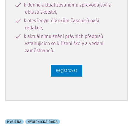
k denně aktualizovanému zpravodajství z
oblasti školství,
k otevřeným článkům časopisů naší
redakce,
k aktuálnímu znění právních předpisů
vztahujících se k řízení školy a vedení
zaměstnanců.
Registrovat
HYGIENA
HYGIENICKÁ RADA