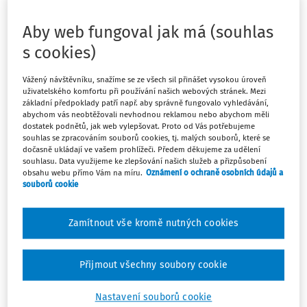
Aby web fungoval jak má (souhlas
s cookies)
Tento dokument je jen pro
Vážený návštěvníku, snažíme se ze všech sil přinášet vysokou úroveň
uživatelského komfortu při používání našich webových stránek. Mezi
předplatitele.
základní předpoklady patří např. aby správně fungovalo vyhledávání,
abychom vás neobtěžovali nevhodnou reklamou nebo abychom měli
dostatek podnětů, jak web vylepšovat. Proto od Vás potřebujeme
Nemáte předplatné? Nevadí!
souhlas se zpracováním souborů cookies, tj. malých souborů, které se
Zaregistrujte se, zadejte telefonní
dočasně ukládají ve vašem prohlížeči. Předem děkujeme za udělení
souhlasu. Data využijeme ke zlepšování našich služeb a přizpůsobení
číslo a získejte
obsahu webu přímo Vám na míru.
Oznámení o ochraně osobních údajů a
souborů cookie
zdarma plný přístup do webové
aplikace na 14 dnů.
Zamítnout vše kromě nutných cookies
Se zkušební verzí můžete 14 dní
bezplatně:
Přijmout všechny soubory cookie
Číst všechny odborné články z placené
Nastavení souborů cookie