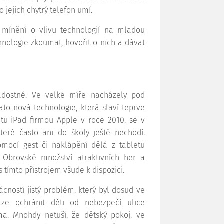
o jejich chytrý telefon umí.
 mínění o vlivu technologií na mladou
nologie zkoumat, hovořit o nich a dávat
adostné. Ve velké míře nacházely pod
to nová technologie, která slaví teprve
tu iPad firmou Apple v roce 2010, se v
ré často ani do školy ještě nechodí.
mocí gest či naklápění dělá z tabletu
 Obrovské množství atraktivních her a
 tímto přístrojem všude k dispozici.
cností jistý problém, který byl dosud ve
aze ochránit děti od nebezpečí ulice
ma. Mnohdy netuší, že dětský pokoj, ve