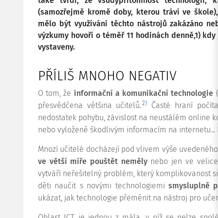
také tvrdí, že všudypřítomnost technologií, 
(samozřejmě kromě doby, kterou tráví ve škole), 
mělo být využívání těchto nástrojů zakázáno n
výzkumy hovoří o téměř 11 hodinách denně,1) kdy 
vystaveny.
PŘÍLIŠ MNOHO NEGATIV
O tom, že
informační a komunikační technologie
(
2)
přesvědčena většina učitelů.
Časté hraní počíta
nedostatek pohybu, závislost na neustálém online ko
nebo vyloženě škodlivým informacím na internetu... 
Mnozí učitelé docházejí pod vlivem výše uvedeného
ve větší míře pouštět neměly
nebo jen ve velice
vytváří neřešitelný problém, který komplikovanost si
děti naučit s novými technologiemi
smysluplně p
ukázat, jak technologie přeměnit na nástroj pro učen
Oblast ICT je jednou z mála, v níž se nelze spol