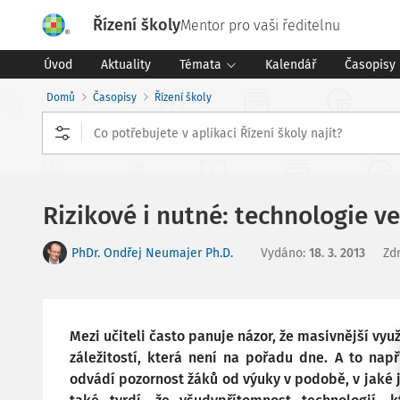
Řízení školy
Mentor pro vaši ředitelnu
Úvod
Aktuality
Témata
Kalendář
Časopisy
Domů
Časopisy
Řízení školy
Rizikové i nutné: technologie v
PhDr. Ondřej Neumajer Ph.D.
Vydáno
:
18. 3. 2013
Zd
Mezi učiteli často panuje názor, že masivnější vyu
záležitostí, která není na pořadu dne. A to např
odvádí pozornost žáků od výuky v podobě, v jaké ji 