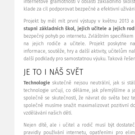
internetové gramotnosti v oblasti základního školst
klade za cíl podporovat bezpečné a efektivní užívání
Projekt by měl mít první výstupy v květnu 2013 a
stupni základních škol, jejich učitele a jejich rod
bezpečný pohyb po internetu. Zvláštním specifikem p
na jejich rodiče a učitele. Projekt poskytne 
informace, soutěže, hry a další aktivity, učitelům 
další podklady pro samostatnou výuku. Taková řešení
JE TO I NÁŠ SVĚT
Technologie
skutečně nejsou neutrální, jak si stá
technologie určují, co děláme, jak přemýšlíme a ja
společně se skutečností, že návrat do světa bez t
společně musíme snažit maximalizovat pozitivní do
vzdělávání našich dětí.
Nejen dítě, ale i učitel a rodič musí být dostat
pravidly používání internetu, opatřeními pro elim