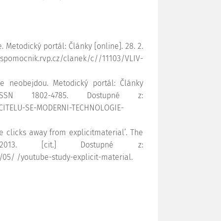
. Metodický portál: Články [online]. 28. 2.
/spomocnik.rvp.cz/clanek/c//11103/VLIV-
e neobejdou. Metodický portál: Články
ISSN 1802-4785. Dostupné z:
-UCITELU-SE-MODERNI-TECHNOLOGIE-
e clicks away from explicitmaterial’. The
013. [cit.] Dostupné z:
05/ /youtube-study-explicit-material.