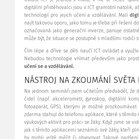
digitální přistěhovalci jsou v ICT gramotní natolik
technologií pro jejich učení a vzdělávání. Malí
dig
najít takovou oporu, jako tomu je třeba při řešení d
označovaná jako generační inverze, panuje ostatně
může být, že situace se postupně s mladšími rodiči s
Čím lépe a dříve se děti naučí ICT ovládat a využ
Nebudou technologie vnímat především jako prost
učení se a vzdělávání.
NÁSTROJ NA ZKOUMÁNÍ SVĚTA
Na jednom semináři jsem učitelům předváděl, že dn
čidel (např. akcelerometr, gyroskop, digitální kom
fotoaparát, GPS), kterými je možné prozkoumávat 
zdarma stahují do telefonu aplikace, které s těmito 
výukových aktivit pro práci se žáky. Když jsme se vi
jak s těmito aplikacemi seznámili své žáky, kteří pl
by mohli ještě měřit či objevovat. Takové nadšení 