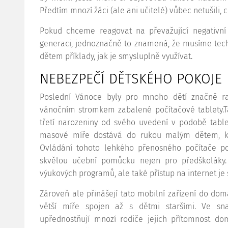
Předtím mnozí žáci (ale ani učitelé) vůbec netušili, c
Pokud chceme reagovat na převažující negativní
generaci, jednoznačně to znamená, že musíme tech
dětem příklady, jak je smysluplně využívat.
NEBEZPEČÍ DĚTSKÉHO POKOJE
Poslední Vánoce byly pro mnoho dětí značně r
vánočním stromkem zabalené počítačové tablety.Ta
třetí narozeniny od svého uvedení v podobě table
masové míře dostává do rukou malým dětem, kte
Ovládání tohoto lehkého přenosného počítače po
skvělou učební pomůcku nejen pro předškoláky.
výukových programů, ale také přístup na internet je s
Zároveň ale přinášejí tato mobilní zařízení do domá
větší míře spojen až s dětmi staršími. Ve sn
upřednostňují mnozí rodiče jejich přítomnost do