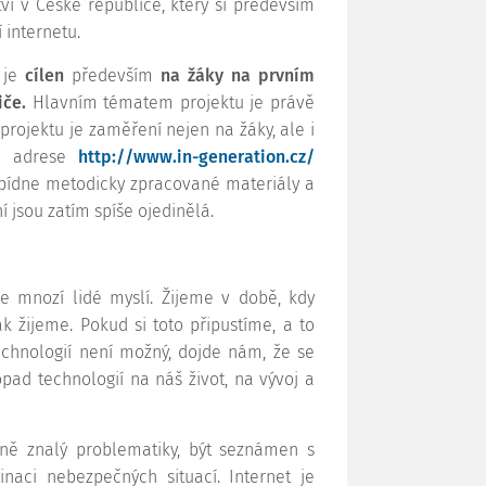
ví v České republice, který si především
 internetu.
 je
cílen
především
na žáky na prvním
iče.
Hlavním tématem projektu je právě
rojektu je zaměření nejen na žáky, ale i
na adrese
http://www.in-generation.cz/
nabídne metodicky zpracované materiály a
 jsou zatím spíše ojedinělá.
le mnozí lidé myslí. Žijeme v době, kdy
k žijeme. Pokud si toto připustíme, a to
echnologií není možný, dojde nám, že se
pad technologií na náš život, na vývoj a
ečně znalý problematiky, být seznámen s
inaci nebezpečných situací. Internet je