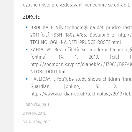
úžasné místo pro vzdělávání, nenechme se odradit.
ZDROJE
BRDIČKA, B. Vliv technologií na děti prudce roste
2011.[cit.] ISSN 1802-4785. Dostupné z: http:/
TECHNOLOGII-NA-DETI-PRUDCE-ROSTE.html
KAFKA, M. Bez učitelů se moderní technologi
[online]. 14. 1. 2013. [cit.] 
http://spomocnik.rvp.cz/clanek/c//17065/BEZ
NEOBEJDOU.html
HALLIDAY, J. YouTube study shows children ‘thre
Guardian [online]. 5. 2. 2
http://www.guardian.co.uk/technology/2013/feb/
1 BRDIČKA, 2011.
2 KAFKA, 2013.
3 HALLIDAY, 2013.