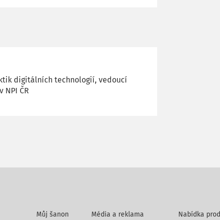
ktik digitálních technologií, vedoucí
 v NPI ČR
Můj šanon
Média a reklama
Nabídka prod