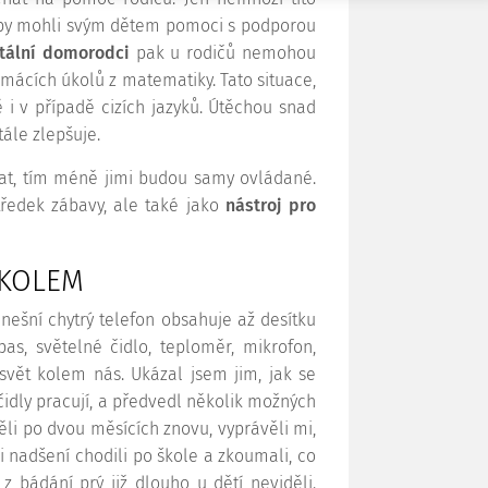
, aby mohli svým dětem pomoci s podporou
itální domorodci
pak u rodičů nemohou
omácích úkolů z matematiky. Tato situace,
 i v případě cizích jazyků. Útěchou snad
tále zlepšuje.
ívat, tím méně jimi budou samy ovládané.
ředek zábavy, ale také jako
nástroj pro
 KOLEM
ešní chytrý telefon obsahuje až desítku
pas, světelné čidlo, teploměr, mikrofon,
svět kolem nás. Ukázal jsem jim, jak se
čidly pracují, a předvedl několik možných
děli po dvou měsících znovu, vyprávěli mi,
ni nadšení chodili po škole a zkoumali, co
z bádání prý již dlouho u dětí neviděli.