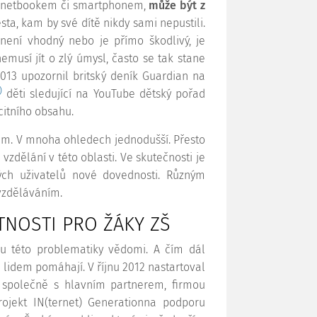
m, netbookem či smartphonem,
může být z
ta, kam by své dítě nikdy sami nepustili.
 není vhodný nebo je přímo škodlivý, je
musí jít o zlý úmysl, často se tak stane
013 upozornil britský deník Guardian na
)
děti sledující na YouTube dětský pořad
citního obsahu.
čem. V mnoha ohledech jednodušší. Přesto
vzdělání v této oblasti. Ve skutečnosti je
ých uživatelů nové dovednosti. Různým
vzděláváním.
NOSTI PRO ŽÁKY ZŠ
ou této problematiky vědomi. A čím dál
á lidem pomáhají. V říjnu 2012 nastartoval
 společně s hlavním partnerem, firmou
ojekt IN(ternet) Generationna podporu