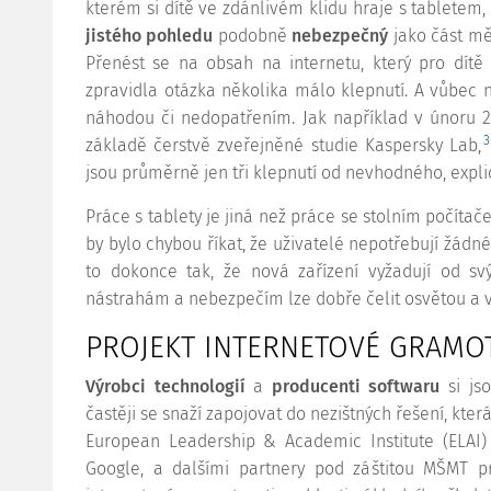
kterém si dítě ve zdánlivém klidu hraje s tablete
jistého pohledu
podobně
nebezpečný
jako část měs
Přenést se na obsah na internetu, který pro dítě
zpravidla otázka několika málo klepnutí. A vůbec ne
náhodou či nedopatřením. Jak například v únoru 2
3
základě čerstvě zveřejněné studie Kaspersky Lab,
jsou průměrně jen tři klepnutí od nevhodného, expli
Práce s tablety je jiná než práce se stolním počíta
by bylo chybou říkat, že uživatelé nepotřebují žádné 
to dokonce tak, že nová zařízení vyžadují od sv
nástrahám a nebezpečím lze dobře čelit osvětou a 
PROJEKT INTERNETOVÉ GRAMOT
Výrobci technologií
a
producenti softwaru
si js
častěji se snaží zapojovat do nezištných řešení, kter
European Leadership & Academic Institute (ELAI)
Google, a dalšími partnery pod záštitou MŠMT pr