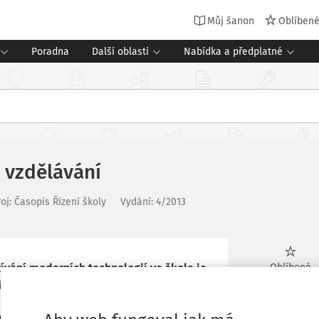
Můj šanon
Oblíben
Poradna
Další oblasti
Nabídka a předplatné
e vzdělávání
roj
:
Časopis Řízení školy
Vydání:
4/2013
žívání moderních technologií ve škole je
Oblíbené
íklad proto, že přítomnost technologií
učitel pro děti připravil. Mnozí učitelé
Stáhnout