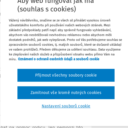
Aby web fungoval jak má
které obklopují děti téměř celý den
je natolik dostačující, že by ve škole
(souhlas s cookies)
ebo alespoň zásadně omezeno. Seriózní
Tisknout
jsou děti působení technologií a médií
Vážený návštěvníku, snažíme se ze všech sil přinášet vysokou úroveň
uživatelského komfortu při používání našich webových stránek. Mezi
základní předpoklady patří např. aby správně fungovalo vyhledávání,
Sdílet
abychom vás neobtěžovali nevhodnou reklamou nebo abychom měli
dostatek podnětů, jak web vylepšovat. Proto od Vás potřebujeme souhlas se
zpracováním souborů cookies, tj. malých souborů, které se dočasně ukládají
Poznámka
ve vašem prohlížeči. Předem děkujeme za udělení souhlasu. Data využijeme
dále „ICT“) mají na děti negativní vliv, je
ke zlepšování našich služeb a přizpůsobení obsahu webu přímo Vám na
míru.
Oznámení o ochraně osobních údajů a souborů cookie
čových her, hrbení se nad monitorem,
ntaktu s vrstevníky, přístup k nevhodným
Přijmout všechny soubory cookie
Podobných ohrožení existuje celá řada.
 k závěru, že by se
technologie do výuky
Zamítnout vše kromě nutných cookies
 omezené podobě. Takovýto přístup ale
tuace ještě prohlubuje. Kde jinde se mají
Nastavení souborů cookie
racovat
než ve škole? Kdo jiný jim má
í, než učitel?
éhat na pomoc rodičů. Jen nemnozí tito