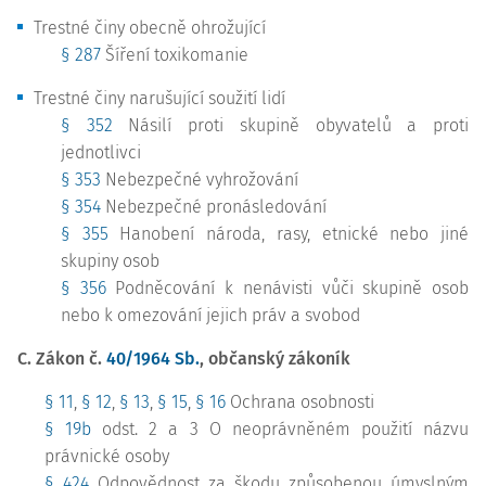
Trestné činy obecně ohrožující
§ 287
Šíření toxikomanie
Trestné činy narušující soužití lidí
§ 352
Násilí proti skupině obyvatelů a proti
jednotlivci
§ 353
Nebezpečné vyhrožování
§ 354
Nebezpečné pronásledování
§ 355
Hanobení národa, rasy, etnické nebo jiné
skupiny osob
§ 356
Podněcování k nenávisti vůči skupině osob
nebo k omezování jejich práv a svobod
C. Zákon č.
40/1964 Sb.
, občanský zákoník
§ 11
,
§ 12
,
§ 13
,
§ 15
,
§ 16
Ochrana osobnosti
§ 19b
odst. 2 a 3 O neoprávněném použití názvu
právnické osoby
§ 424
Odpovědnost za škodu způsobenou úmyslným