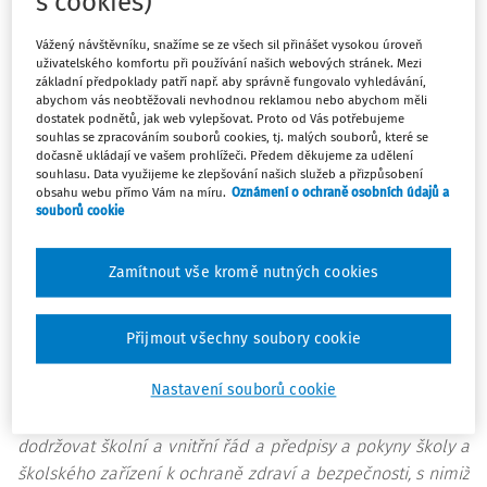
s cookies)
internetu“.
Instalovat a využívat software, který v učebnách
Vážený návštěvníku, snažíme se ze všech sil přinášet vysokou úroveň
vyučujícímu umožňuje informovat se přes svůj počítač,
uživatelského komfortu při používání našich webových stránek. Mezi
základní předpoklady patří např. aby správně fungovalo vyhledávání,
co právě žák na své ploše dělá, zaznamenává provoz
abychom vás neobtěžovali nevhodnou reklamou nebo abychom měli
(např. zdarma dostupná aplikace iTALC). Informovat o
dostatek podnětů, jak web vylepšovat. Proto od Vás potřebujeme
souhlas se zpracováním souborů cookies, tj. malých souborů, které se
tomto opatření žáky.
dočasně ukládají ve vašem prohlížeči. Předem děkujeme za udělení
Nastavit vhodné automatické blokování vybraných
souhlasu. Data využijeme ke zlepšování našich služeb a přizpůsobení
obsahu webu přímo Vám na míru.
Oznámení o ochraně osobních údajů a
webových stránek poskytovatelem služby (podle
souborů cookie
nežádoucích slov, zejména všechny stránky obsahující
pornografii apod.).
Zamítnout vše kromě nutných cookies
Při hodinách zamezit přístup na stránky s hrami, chaty,
sociálními sítěmi apod.
Přijmout všechny soubory cookie
Zákon č.
561/2004 Sb.
, o předškolním, základním, středním,
vyšším odborném a jiném vzdělávání (školský zákon) v
§
Nastavení souborů cookie
22
odst. 1 písm. b) jasně žákům ukládá:
dodržovat školní a vnitřní řád a předpisy a pokyny školy a
školského zařízení k ochraně zdraví a bezpečnosti, s nimiž