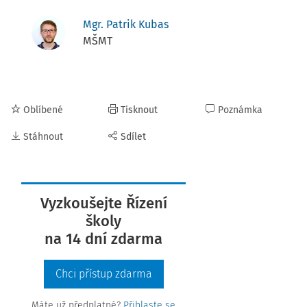
Mgr. Patrik Kubas
MŠMT
Oblíbené
Tisknout
Poznámka
Stáhnout
Sdílet
Vyzkoušejte Řízení
školy
na 14 dní zdarma
Chci přístup zdarma
Máte už předplatné?
Přihlaste se