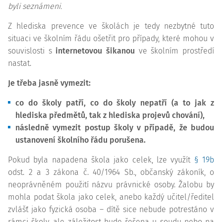
byli seznámeni.
Z hlediska prevence ve školách je tedy nezbytné tuto
situaci ve školním řádu ošetřit pro případy, které mohou v
souvislosti s
internetovou šikanou
ve školním prostředí
nastat.
Je třeba jasně vymezit:
co do školy patří, co do školy nepatří (a to jak z
hlediska předmětů, tak z hlediska projevů chování),
následně vymezit postup školy v případě, že budou
ustanovení školního řádu porušena.
Pokud byla napadena škola jako celek, lze využít
§ 19b
odst. 2 a 3 zákona č. 40/1964 Sb., občanský zákoník, o
neoprávněném použití názvu právnické osoby. Žalobu by
mohla podat škola jako celek, anebo každý učitel/ředitel
zvlášť jako fyzická osoba – dítě sice nebude potrestáno v
rámci školy, ale záležitost bude řešena u soudu nebo na