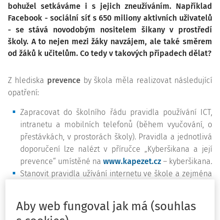
bohužel setkáváme i s jejich zneužíváním. Například
Facebook - sociální síť s 650 miliony aktivních uživatelů
- se stává novodobým nositelem šikany v prostředí
školy. A to nejen mezi žáky navzájem, ale také směrem
od žáků k učitelům. Co tedy v takových případech dělat?
Z hlediska
prevence
by škola měla realizovat následující
opatření:
Zapracovat do školního řádu pravidla používání ICT,
intranetu a mobilních telefonů (během vyučování, o
přestávkách, v prostorách školy). Pravidla a jednotlivá
doporučení lze nalézt v příručce „Kyberšikana a její
prevence“ umístěné na
www.kapezet.cz
– kyberšikana.
Stanovit pravidla užívání internetu ve škole a zejména
v odborných učebnách a předmětech. Ta jsou v
místnosti vyvěšena.
Aby web fungoval jak má (souhlas
Informovat žáky o neetiketě a „listině práv na