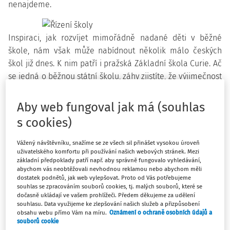
nenajdeme.
Inspiraci, jak rozvíjet mimořádně nadané děti v běžné
škole, nám však může nabídnout několik málo českých
škol již dnes. K nim patří i pražská Základní škola Curie. Ač
se jedná o běžnou státní školu, záhy zjistíte, že výjimečnost
si může připsat hned v několika ohledech. Díky spolupráci
v rámci mezinárodního projektu STRATEACH (Strategie pro
Aby web fungoval jak má (souhlas
učitele nadaných a talentovaných dětí) jsem společně s
s cookies)
kolegy měla možnost zúčastnit se ukázkové hodiny práce s
nadanými dětmi na této základní škole. A právě nadšené
Vážený návštěvníku, snažíme se ze všech sil přinášet vysokou úroveň
uživatelského komfortu při používání našich webových stránek. Mezi
reakce dětí a odhodlanost učitelů vystoupit ze zóny
základní předpoklady patří např. aby správně fungovalo vyhledávání,
komfortu a zkoušet nové věci ve mně vzbudily zvědavost a
abychom vás neobtěžovali nevhodnou reklamou nebo abychom měli
rozhodla jsem se zjistit více. Otázky jsem kladla zástupkyni
dostatek podnětů, jak web vylepšovat. Proto od Vás potřebujeme
souhlas se zpracováním souborů cookies, tj. malých souborů, které se
ředitelky školy, PaedDr. Ivetě Stehlíkové Bassyové.
dočasně ukládají ve vašem prohlížeči. Předem děkujeme za udělení
souhlasu. Data využijeme ke zlepšování našich služeb a přizpůsobení
Čím se vaše škola odlišuje od
obsahu webu přímo Vám na míru.
Oznámení o ochraně osobních údajů a
souborů cookie