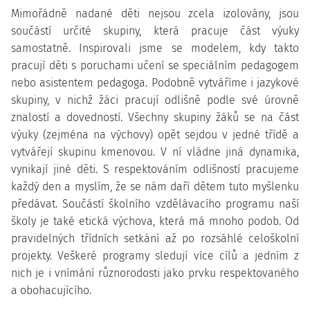
Mimořádně nadané děti nejsou zcela izolovány, jsou
součástí určité skupiny, která pracuje část výuky
samostatně. Inspirovali jsme se modelem, kdy takto
pracují děti s poruchami učení se speciálním pedagogem
nebo asistentem pedagoga. Podobně vytváříme i jazykové
skupiny, v nichž žáci pracují odlišně podle své úrovně
znalostí a dovedností. Všechny skupiny žáků se na část
výuky (zejména na výchovy) opět sejdou v jedné třídě a
vytvářejí skupinu kmenovou. V ní vládne jiná dynamika,
vynikají jiné děti. S respektováním odlišností pracujeme
každý den a myslím, že se nám daří dětem tuto myšlenku
předávat. Součástí školního vzdělávacího programu naší
školy je také etická výchova, která má mnoho podob. Od
pravidelných třídních setkání až po rozsáhlé celoškolní
projekty. Veškeré programy sledují více cílů a jedním z
nich je i vnímání různorodosti jako prvku respektovaného
a obohacujícího.