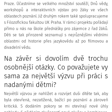
Praze. Účastníme se velkého množství soutěží, Dnů vědy,
workshopů a interaktivních výstav pro žáky ve všech
oblastech poznání. Již druhým rokem také spolupracujeme
s Filozofickou fakultou UK Praha. V rámci projektu pořádají
přímo u nás na škole přednášky pro zájemce z řad žáků.
Děti se tak přirozeně seznamují s nejrůznějšími vědními
oblastmi od historie přes jazykovědu až po filmovou a
divadelní vědu.
Na závěr si dovolím dvě trochu
osobnější otázky. Co považujete vy
sama za největší výzvu při práci s
nadanými dětmi?
Největší výzvou je nahlížet a rozvíjet duši dítěte tak, aby
byla otevřená, nezatížená, bažící po poznání a zároveň
kritická. S dodáním pokory se mi otevírají nové úhly