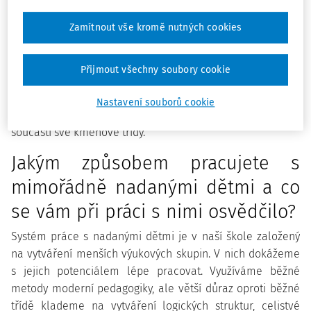
ostatních základních škol?
Naše škola se již desátým rokem snaží o systematickou
Zamítnout vše kromě nutných cookies
podporu a rozvoj mimořádně nadaných žáků v oblasti
intelektu. Umožňujeme jim každodenní práci ve skupině
Přijmout všechny soubory cookie
stejně nadaných dětí. A zároveň jim pomáháme při
začleňování do běžné vrstevnické skupiny. Výuka je v
Nastavení souborů cookie
některých předmětech oddělena a v jiných jsou tyto děti
součástí své kmenové třídy.
Jakým způsobem pracujete s
mimořádně nadanými dětmi a co
se vám při práci s nimi osvědčilo?
Systém práce s nadanými dětmi je v naší škole založený
na vytváření menších výukových skupin. V nich dokážeme
s jejich potenciálem lépe pracovat. Využíváme běžné
metody moderní pedagogiky, ale větší důraz oproti běžné
třídě klademe na vytváření logických struktur, celistvé