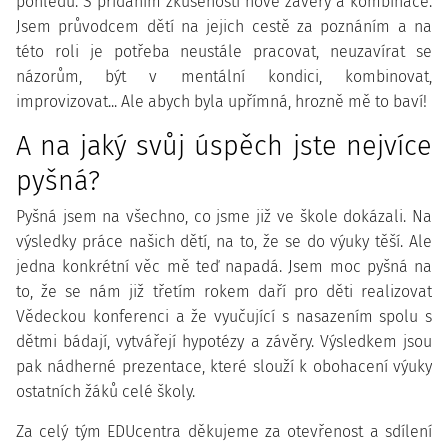
pohledu. S přidáním zkušeností nové závěry a kombinace.
Jsem průvodcem dětí na jejich cestě za poznáním a na
této roli je potřeba neustále pracovat, neuzavírat se
názorům, být v mentální kondici, kombinovat,
improvizovat... Ale abych byla upřímná, hrozně mě to baví!
A na jaký svůj úspěch jste nejvíce
pyšná?
Pyšná jsem na všechno, co jsme již ve škole dokázali. Na
výsledky práce našich dětí, na to, že se do výuky těší. Ale
jedna konkrétní věc mě teď napadá. Jsem moc pyšná na
to, že se nám již třetím rokem daří pro děti realizovat
Vědeckou konferenci a že vyučující s nasazením spolu s
dětmi bádají, vytvářejí hypotézy a závěry. Výsledkem jsou
pak nádherné prezentace, které slouží k obohacení výuky
ostatních žáků celé školy.
Za celý tým EDUcentra děkujeme za otevřenost a sdílení