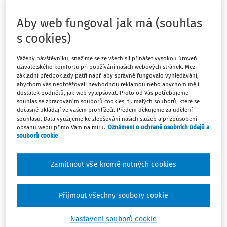
Označuje celkový stav fyzické, psychické, sociální i
Aby web fungoval jak má (souhlas
emoční pohody a ve školním prostředí má zásadní
význam. Ovlivňuje nejen duševní zdraví, ale také
s cookies)
motivaci k učení, kvalitu vztahů ve třídě a schopnost
soustředění. Týká se úplně všech, žáků, studentů,
Vážený návštěvníku, snažíme se ze všech sil přinášet vysokou úroveň
uživatelského komfortu při používání našich webových stránek. Mezi
učitelů, vedení školy i dalších pracovníků. Jak tedy ve
základní předpoklady patří např. aby správně fungovalo vyhledávání,
škole vytvářet bezpečné, podpůrné a podnětné
abychom vás neobtěžovali nevhodnou reklamou nebo abychom měli
dostatek podnětů, jak web vylepšovat. Proto od Vás potřebujeme
prostředí, ve kterém se mohou všichni cítit dobře a
souhlas se zpracováním souborů cookies, tj. malých souborů, které se
rozvíjet se?
dočasně ukládají ve vašem prohlížeči. Předem děkujeme za udělení
souhlasu. Data využijeme ke zlepšování našich služeb a přizpůsobení
obsahu webu přímo Vám na míru.
Oznámení o ochraně osobních údajů a
Každý týden může být týdnem pro wellbeing a drobnosti
souborů cookie
v souhrnu vytváří celkovou spokojenost.
Zamítnout vše kromě nutných cookies
Organizace zapojené v pracovní skupině Wellbeing
Partnerství pro vzdělávání 2030+ pro vás proto připravily
kalendář pokrývající celý týden od pondělí do neděle s
Přijmout všechny soubory cookie
drobnými aktivitami -
stáhnout kalendář
.
Nastavení souborů cookie