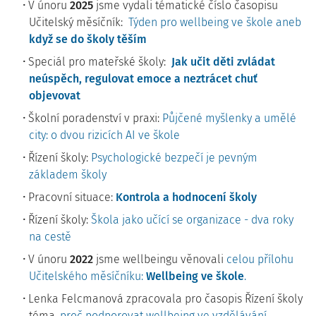
V únoru
2025
jsme vydali tématické číslo časopisu
Učitelský měsíčník:
Týden pro wellbeing ve škole aneb
když se do školy těším
Speciál pro mateřské školy:
Jak učit děti zvládat
neúspěch, regulovat emoce a neztrácet chuť
objevovat
Školní poradenství v praxi:
Půjčené myšlenky a umělé
city: o dvou rizicích AI ve škole
Řízení školy:
Psychologické bezpečí je pevným
základem školy
Pracovní situace:
Kontrola a hodnocení školy
Řízení školy:
Škola jako učící se organizace - dva roky
na cestě
V únoru
2022
jsme wellbeingu věnovali
celou přílohu
Učitelského měsíčníku:
Wellbeing ve škole
.
Lenka Felcmanová zpracovala pro časopis Řízení školy
téma,
proč podporovat wellbeing ve vzdělávání
.