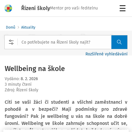
Řízení školy
Mentor pro vaši ředitelnu
Menu
Domů
Aktuality
Rozšířené vyhledávání
Wellbeing na škole
Vydáno
:
8. 2. 2026
3 minuty čtení
Zdroj
:
Řízení školy
Cítí se vaši žáci či studenti a všichni zaměstnanci v
pohodě a v bezpečí? Mají podmínky pro zdravé
fungování? Pak je wellbeing u vás na škole na dobré
úrovni. Wellbeing ve škole zahrnuje schopnost učit se,
rozvíjet svůj potenciál a zvládat každodenní výzvy.