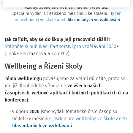
Školy, kde se všichni cítí dobře, navazují funkční a podpůrné
vztahy. Spokojené děti se mnohem lépe učí.
Speciální vydání Učitelského měsíčníku ke stažení:
Týden
pro wellbeing ve škole aneb
hlas mladých ve vzdělávání
Jak zařídit, aby se do školy její pracovníci těšili?
Stáhněte si publikaci Partnerství pro vzdělávání 2030+
(Lenka Felcmanová a kolektiv)
Wellbeing a Řízení školy
Téma wellbeingu
považujeme za velmi důležité, proto se
mu již dlouhodobě věnujeme
ve všech našich
časopisech, webové aplikaci i knižních publikacích či na
konferenci
.
V únoru
2026
jsme vydali tématické číslo časopisu
Učitelský měsíčník:
Týden pro wellbeing ve škole aneb
hlas mladých ve vzdělávání