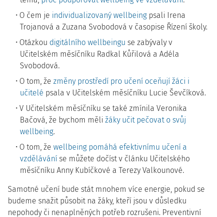
O čem je
individualizovaný wellbeing
psali Irena
Trojanová a Zuzana Svobodová v časopise Řízení školy.
Otázkou
digitálního wellbeingu
se zabývaly v
Učitelském měsíčníku Radkal Kůřilová a Adéla
Svobodová.
O tom, že
změny prostředí pro učení oceňují žáci i
učitelé
psala v Učitelském měsíčníku Lucie Ševčíková.
V Učitelském měsíčníku se také zmínila Veronika
Bačová, že bychom měli
žáky učit pečovat o svůj
wellbeing
.
O tom, že
wellbeing pomáhá efektivnímu učení a
vzdělávání
se můžete dočíst v článku Učitelského
měsíčníku Anny Kubíčkové a Terezy Valkounové.
Samotné učení bude stát mnohem více energie, pokud se
budeme snažit působit na žáky, kteří jsou v důsledku
nepohody či nenaplněných potřeb rozrušeni. Preventivní