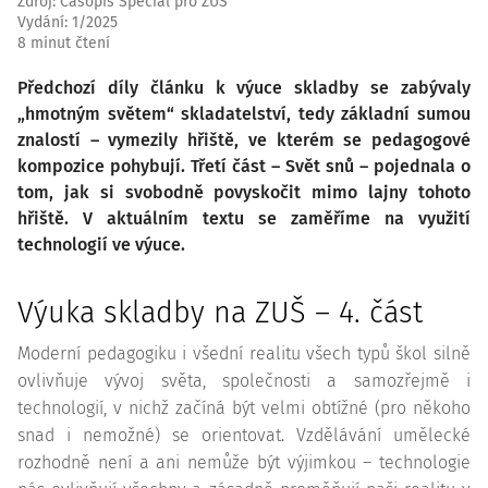
Zdroj
:
Časopis Speciál pro ZUŠ
Vydání:
1/2025
8 minut čtení
Předchozí díly článku k výuce skladby se zabývaly
„hmotným světem“ skladatelství, tedy základní sumou
znalostí – vymezily hřiště, ve kterém se pedagogové
kompozice pohybují. Třetí část – Svět snů – pojednala o
tom, jak si svobodně povyskočit mimo lajny tohoto
hřiště. V aktuálním textu se zaměříme na využití
technologií ve výuce.
Výuka skladby na ZUŠ – 4. část
Moderní pedagogiku i všední realitu všech typů škol silně
ovlivňuje vývoj světa, společnosti a samozřejmě i
technologií, v nichž začíná být velmi obtížné (pro někoho
snad i nemožné) se orientovat. Vzdělávání umělecké
rozhodně není a ani nemůže být výjimkou – technologie