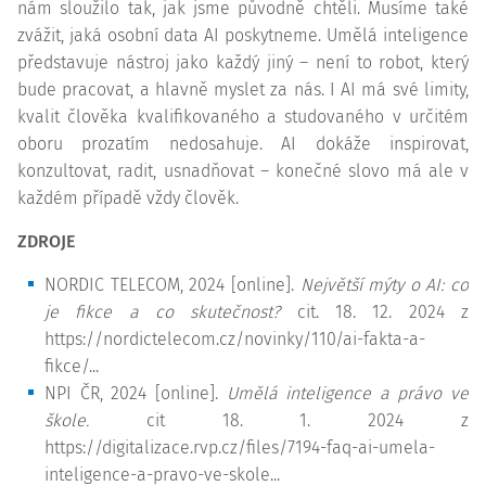
nám sloužilo tak, jak jsme původně chtěli. Musíme také
zvážit, jaká osobní data AI poskytneme. Umělá inteligence
představuje nástroj jako každý jiný – není to robot, který
bude pracovat, a hlavně myslet za nás. I AI má své limity,
kvalit člověka kvalifikovaného a studovaného v určitém
oboru prozatím nedosahuje. AI dokáže inspirovat,
konzultovat, radit, usnadňovat – konečné slovo má ale v
každém případě vždy člověk.
ZDROJE
NORDIC TELECOM, 2024 [online].
Největší mýty o AI: co
je
fikce
a co skutečnost?
cit. 18. 12. 2024 z
https://nordictelecom.cz/novinky/110/ai-fakta-a-
fikce/...
NPI ČR, 2024 [online].
Umělá inteligence a právo ve
škole.
cit 18. 1. 2024 z
https://digitalizace.rvp.cz/files/7194-faq-ai-umela-
inteligence-a-pravo-ve-skole...