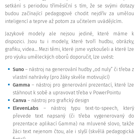
setkání s periodou tříměsíční s tím, že se svými dotazy
budou začínající pedagogové chodit nejdřív za umělou
inteligencí a teprve až potom za učitelem uvádějícím.
Jazykové modely ale nejsou jediné, které máme k
dispozici. Jsou tu i modely, které tvoří hudbu, obrázky,
grafiku, videa… Mezi těmi, které jsme vyzkoušeli a které lze
pro výuku uměleckých oborů doporučit, lze uvést:
Suno
– nástroj na generování hudby „od nuly” či třeba z
vlastní nahrávky (pro žáky skvěle motivující)
Gamma
– nástroj pro generování prezentací, které lze
stáhnout k sobě a upravovat třeba v PowerPointu
Canva
– nástroj pro grafický design
ElevenLabs
– nástroj typu text-to-speech, který
převede text napsaný (či třeba vygenerovaný do
prezentace aplikací Gamma) na mluvené slovo, takže
žáci text nejenom čtou, ale i slyší (skvělá pedagogická