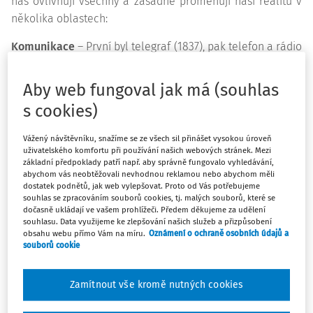
nás ovlivňují všechny a zásadně proměňují naši realitu v
několika oblastech:
Komunikace
– První byl telegraf (1837), pak telefon a rádio
– to pomohlo nástupu Hitlerovy totality pomocí
demagogické a propracované propagandy. Zároveň však
Aby web fungoval jak má (souhlas
demokratizovalo přístup k vysokému umění, které bylo
s cookies)
rázem dostupné komukoli s rozhlasovým přijímačem.
Tento dvojsečný užitek technologií pokračoval nástupem
Vážený návštěvníku, snažíme se ze všech sil přinášet vysokou úroveň
televize a později internetu (sociálních sítí, komunikačních
uživatelského komfortu při používání našich webových stránek. Mezi
základní předpoklady patří např. aby správně fungovalo vyhledávání,
aplikací atd.). Dnes má téměř každý celý svět na dosah ve
abychom vás neobtěžovali nevhodnou reklamou nebo abychom měli
svém mobilním telefonu. Můžeme a máme tedy
dostatek podnětů, jak web vylepšovat. Proto od Vás potřebujeme
souhlas se zpracováním souborů cookies, tj. malých souborů, které se
smartphony a další technologie ve školách zakázat?
dočasně ukládají ve vašem prohlížeči. Předem děkujeme za udělení
Anebo je využít jako pedagogický nástroj?
souhlasu. Data využijeme ke zlepšování našich služeb a přizpůsobení
obsahu webu přímo Vám na míru.
Oznámení o ochraně osobních údajů a
souborů cookie
Technologie slouží pro
záznam uměleckých děl
i jako
materie uměleckého díla. Od prvního fonografu (1877)
uplynulo téměř 150 let. O 18 let později „Přijel vlak do
Zamítnout vše kromě nutných cookies
stanice“ v prvním filmu bratří Lumierů. Místo záznamů