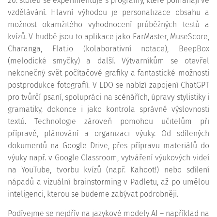
20. století se experimentuje s programy, které pomáhají ve
vzdělávání. Hlavní výhodou je personalizace obsahu a
možnost okamžitého vyhodnocení průběžných testů a
kvízů. V hudbě jsou to aplikace jako EarMaster, MuseScore,
Charanga, Flat.io (kolaborativní notace), BeepBox
(melodické smyčky) a další. Výtvarníkům se otevřel
nekonečný svět počítačové grafiky a fantastické možnosti
postprodukce fotografií. V LDO se nabízí zapojení ChatGPT
pro tvůrčí psaní, spolupráci na scénářích, úpravy stylistiky i
gramatiky, dokonce i jako kontrola správné výslovnosti
textů. Technologie zároveň pomohou učitelům při
přípravě, plánování a organizaci výuky. Od sdílených
dokumentů na Google Drive, přes přípravu materiálů do
výuky např. v Google Classroom, vytváření výukových videí
na YouTube, tvorbu kvízů (např. Kahoot!) nebo sdílení
nápadů a vizuální brainstorming v Padletu, až po umělou
inteligenci, kterou se budeme zabývat podrobněji.
Podívejme se nejdřív na jazykové modely AI – například na