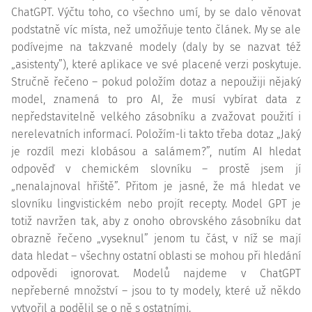
ChatGPT. Výčtu toho, co všechno umí, by se dalo věnovat
podstatně víc místa, než umožňuje tento článek. My se ale
podívejme na takzvané modely (daly by se nazvat též
„asistenty”), které aplikace ve své placené verzi poskytuje.
Stručně řečeno – pokud položím dotaz a nepoužiji nějaký
model, znamená to pro AI, že musí vybírat data z
nepředstavitelně velkého zásobníku a zvažovat použití i
nerelevatních informací. Položím-li takto třeba dotaz „Jaký
je rozdíl mezi klobásou a salámem?”, nutím AI hledat
odpověď v chemickém slovníku – prostě jsem jí
„nenalajnoval hřiště”. Přitom je jasné, že má hledat ve
slovníku lingvistickém nebo projít recepty. Model GPT je
totiž navržen tak, aby z onoho obrovského zásobníku dat
obrazně řečeno „vyseknul” jenom tu část, v níž se mají
data hledat – všechny ostatní oblasti se mohou při hledání
odpovědi ignorovat. Modelů najdeme v ChatGPT
nepřeberné množství – jsou to ty modely, které už někdo
vytvořil a podělil se o ně s ostatními.