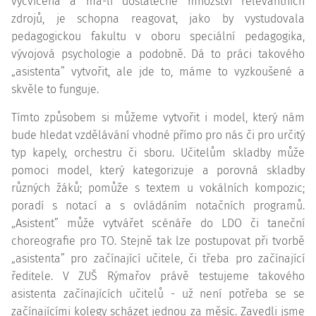
vycvičena a má-li dostatečné množství relevantních
zdrojů, je schopna reagovat, jako by vystudovala
pedagogickou fakultu v oboru speciální pedagogika,
vývojová psychologie a podobně. Dá to práci takového
„asistenta” vytvořit, ale jde to, máme to vyzkoušené a
skvěle to funguje.
Tímto způsobem si můžeme vytvořit i model, který nám
bude hledat vzdělávání vhodné přímo pro nás či pro určitý
typ kapely, orchestru či sboru. Učitelům skladby může
pomoci model, který kategorizuje a porovná skladby
různých žáků; pomůže s textem u vokálních kompozic;
poradí s notací a s ovládáním notačních programů.
„Asistent” může vytvářet scénáře do LDO či taneční
choreografie pro TO. Stejně tak lze postupovat při tvorbě
„asistenta” pro začínající učitele, či třeba pro začínající
ředitele. V ZUŠ Rýmařov právě testujeme takového
asistenta začínajících učitelů - už není potřeba se se
začínajícími kolegy scházet jednou za měsíc. Zavedli jsme