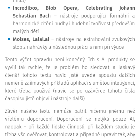
finta!)
Incredibox, Blob Opera, Celebrating Johann
Sebastian Bach
– nástroje podporující formální a
harmonické cítění hudby i hudební tvořivost především
malých dětí
Moises, Lalal.ai
– nástroje na extrahování zvukových
stop z nahrávky a následnou práci s nimi při výuce
Tento výčet opravdu není konečný. Trh s AI produkty se
vyvíjí tak rychle, že je problém ho sledovat, a laskavý
čtenář tohoto textu navíc jistě uvede spoustu dalších
neméně zajímavých příkladů aplikací s umělou inteligencí,
které třeba používá (navíc se po uzávěrce tohoto čísla
časopisu jistě objeví i nástroje další).
Závěr našeho textu nemůže patřit ničemu jinému než
vřelému doporučení. Doporučení se netýká pouze AI,
naopak – při každé lidské činnosti, při každém studiu je
třeba vše ověřovat, kontrolovat a případně upravit tak, aby