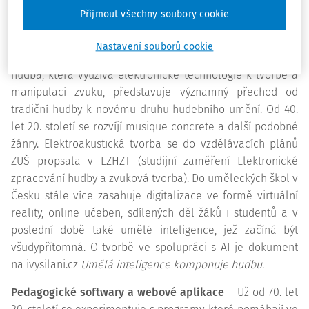
divadelních představení si film našel svou vlastní
Přijmout všechny soubory cookie
uměleckou cestu. Hudbě trvalo hledání nové formy déle –
fonografy, šelakové a později vinylové desky
Nastavení souborů cookie
zaznamenávaly hudbu reálného světa. Elektroakustická
hudba, která využívá elektronické technologie k tvorbě a
manipulaci zvuku, představuje významný přechod od
tradiční hudby k novému druhu hudebního umění. Od 40.
let 20. století se rozvíjí musique concrete a další podobné
žánry. Elektroakustická tvorba se do vzdělávacích plánů
ZUŠ propsala v EZHZT (studijní zaměření Elektronické
zpracování hudby a zvuková tvorba). Do uměleckých škol v
Česku stále více zasahuje digitalizace ve formě virtuální
reality, online učeben, sdílených děl žáků i studentů a v
poslední době také umělé inteligence, jež začíná být
všudypřítomná. O tvorbě ve spolupráci s AI je dokument
na ivysilani.cz
Umělá inteligence komponuje hudbu
.
Pedagogické softwary a webové aplikace
– Už od 70. let