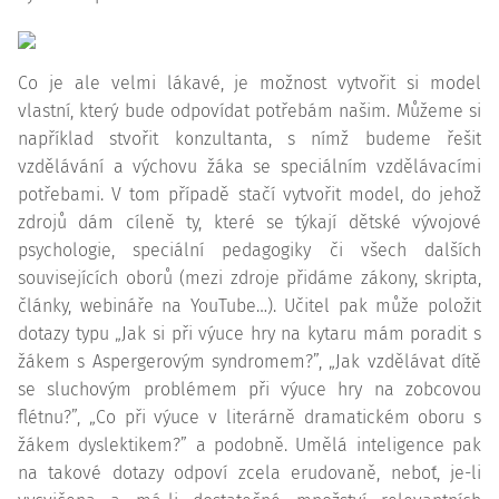
Co je ale velmi lákavé, je možnost vytvořit si model
vlastní, který bude odpovídat potřebám našim. Můžeme si
například stvořit konzultanta, s nímž budeme řešit
vzdělávání a výchovu žáka se speciálním vzdělávacími
potřebami. V tom případě stačí vytvořit model, do jehož
zdrojů dám cíleně ty, které se týkají dětské vývojové
psychologie, speciální pedagogiky či všech dalších
souvisejících oborů (mezi zdroje přidáme zákony, skripta,
články, webináře na YouTube…). Učitel pak může položit
dotazy typu „Jak si při výuce hry na kytaru mám poradit s
žákem s Aspergerovým syndromem?”, „Jak vzdělávat dítě
se sluchovým problémem při výuce hry na zobcovou
flétnu?”, „Co při výuce v literárně dramatickém oboru s
žákem dyslektikem?” a podobně. Umělá inteligence pak
na takové dotazy odpoví zcela erudovaně, neboť, je-li