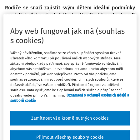
Rodiče se snaží zajistit svým dětem ideální podmínky
pro jejich růst a vývoj. S těmi nejlepšími úmysly chovají
potomky jako v bavlnce, umetají jim cestičky. Ve
Aby web fungoval jak má (souhlas
výsledku jim však mnohdy škodí. A co škola? Jakou roli v
tom hraje?
s cookies)
Vážený návštěvníku, snažíme se ze všech sil přinášet vysokou úroveň
Dnešní rodiče se cítí být zodpovědnými za to, aby se jejich
uživatelského komfortu při používání našich webových stránek. Mezi
děti co nejlépe rozvíjely a aby jim nic neublížilo. Snaží se
základní předpoklady patří např. aby správně fungovalo vyhledávání,
abychom vás neobtěžovali nevhodnou reklamou nebo abychom měli
jim být vždy ku pomoci a podporovat je ve vývoji. Hledají
dostatek podnětů, jak web vylepšovat. Proto od Vás potřebujeme
tu nejlepší školku a posléze ideální školu. Takovou, kde
souhlas se zpracováním souborů cookies, tj. malých souborů, které se
dočasně ukládají ve vašem prohlížeči. Předem děkujeme za udělení
budou chápaví, trpěliví a vlídní, a zároveň děti dost naučí.
souhlasu. Data využijeme ke zlepšování našich služeb a přizpůsobení
Tlak rodičů se přenáší na školy, jež tlačí na učitele. K
obsahu webu přímo Vám na míru.
Oznámení o ochraně osobních údajů a
souborů cookie
vlídnosti se tlačí těžko, k výkonům to však nějak funguje, a
čím je dítě starší, tím víc se zdůrazňuje právě ten výkon.
Zamítnout vše kromě nutných cookies
Ani ta nejlepší škola však nerozvíjí hudební, výtvarné či mo
Přijmout všechny soubory cookie