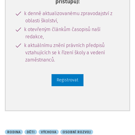
přístupu):
k denně aktualizovanému zpravodajství z
oblasti školství,
k otevřeným článkům časopisů naší
redakce,
k aktuálnímu znění právních předpisů
vztahujících se k řízení školy a vedení
zaměstnanců.
Registrovat
RODINA
DĚTI
VÝCHOVA
OSOBNÍ ROZVOJ