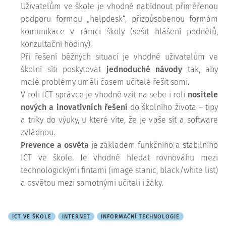
Uživatelům ve škole je vhodné nabídnout přiměřenou
podporu formou „helpdesk“, přizpůsobenou formám
komunikace v rámci školy (sešit hlášení podnětů,
konzultační hodiny).
Při řešení běžných situací je vhodné uživatelům ve
školní síti poskytovat
jednoduché návody
tak, aby
malé problémy uměli časem učitelé řešit sami.
V roli ICT správce je vhodné vzít na sebe i roli
nositele
nových a inovativních řešení
do školního života – tipy
a triky do výuky, u které víte, že je vaše síť a software
zvládnou.
Prevence a osvěta
je základem funkčního a stabilního
ICT ve škole. Je vhodné hledat rovnováhu mezi
technologickými fintami (image stanic, black/white list)
a osvětou mezi samotnými učiteli i žáky.
ICT VE ŠKOLE
INTERNET
INFORMAČNÍ TECHNOLOGIE