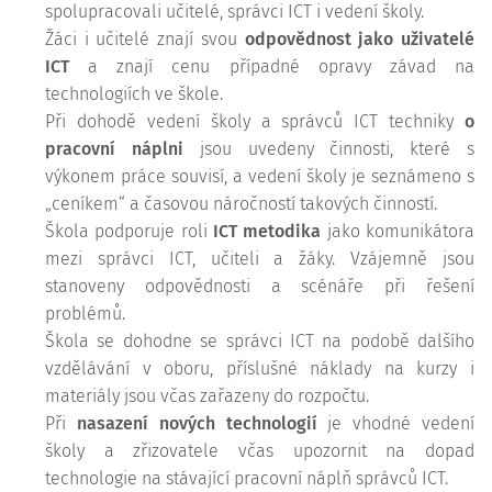
spolupracovali učitelé, správci ICT i vedení školy.
Žáci i učitelé znají svou
odpovědnost jako uživatelé
ICT
a znají cenu případné opravy závad na
technologiích ve škole.
Při dohodě vedení školy a správců ICT techniky
o
pracovní náplni
jsou uvedeny činnosti, které s
výkonem práce souvisí, a vedení školy je seznámeno s
„ceníkem“ a časovou náročností takových činností.
Škola podporuje roli
ICT metodika
jako komunikátora
mezi správci ICT, učiteli a žáky. Vzájemně jsou
stanoveny odpovědnosti a scénáře při řešení
problémů.
Škola se dohodne se správci ICT na podobě dalšího
vzdělávání v oboru, příslušné náklady na kurzy i
materiály jsou včas zařazeny do rozpočtu.
Při
nasazení nových technologií
je vhodné vedení
školy a zřizovatele včas upozornit na dopad
technologie na stávající pracovní náplň správců ICT.