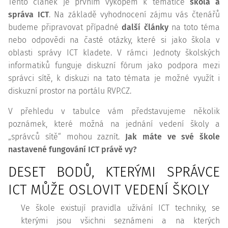
Tento článek je prvním výkopem k tématice
škola a
správa ICT
. Na základě vyhodnocení zájmu vás čtenářů
budeme připravovat případné
další články
na toto téma
nebo odpovědi na časté otázky, které si jako škola v
oblasti správy ICT kladete. V rámci Jednoty školských
informatiků funguje diskuzní fórum jako podpora mezi
správci sítě, k diskuzi na tato témata je možné využít i
diskuzní prostor na portálu RVP.CZ.
V přehledu v tabulce vám představujeme několik
poznámek, které možná na jednání vedení školy a
„správců sítě“ mohou zaznít.
Jak máte ve své škole
nastavené fungování ICT právě vy?
DESET BODŮ, KTERÝMI SPRÁVCE
ICT MŮŽE OSLOVIT VEDENÍ ŠKOLY
Ve škole existují pravidla užívání ICT techniky, se
kterými jsou všichni seznámeni a na kterých