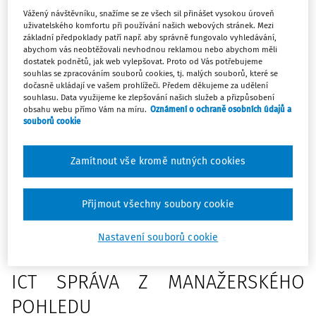
dříve nevídané role - ICT manažer, ICT pedagog, ICT
Vážený návštěvníku, snažíme se ze všech sil přinášet vysokou úroveň
uživatelského komfortu při používání našich webových stránek. Mezi
metodik a ICT správce.
základní předpoklady patří např. aby správně fungovalo vyhledávání,
abychom vás neobtěžovali nevhodnou reklamou nebo abychom měli
V JSI převládá názor, že na celorepublikové úrovni je jako
dostatek podnětů, jak web vylepšovat. Proto od Vás potřebujeme
jediná zcela opomíjená právě role ICT správce. Přitom o
souhlas se zpracováním souborů cookies, tj. malých souborů, které se
dočasně ukládají ve vašem prohlížeči. Předem děkujeme za udělení
její potřebnosti svědčí i fakt, že o údržbu ICT se nezřídka
souhlasu. Data využijeme ke zlepšování našich služeb a přizpůsobení
stará buď ICT pedagog nebo jmenovaný ICT metodik (při
obsahu webu přímo Vám na míru.
Oznámení o ochraně osobních údajů a
souborů cookie
sníženém úvazku) či vzdělaný a funkčně zařazený ICT
manažer-koordinátor. Nemálo škol zajišťuje správu ICT
Zamítnout vše kromě nutných cookies
také externí firmou či nasmlouvaným nepedagogickým
pracovníkem; je jasné, že následně jsou nasnadě spíše
problémy pracovně-právní a také vyjednání přesného
Přijmout všechny soubory cookie
zadání pro tuto externí dodávku služeb. Na tomto zadání
se bezesporu vedení školy a učitelé, kteří s ICT ve škole
Nastavení souborů cookie
pracují, musí podílet.
ICT SPRÁVA Z MANAŽERSKÉHO
POHLEDU