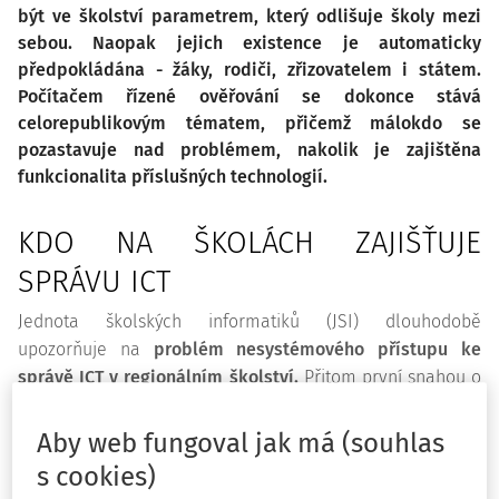
být ve školství parametrem, který odlišuje školy mezi
sebou. Naopak jejich existence je automaticky
předpokládána - žáky, rodiči, zřizovatelem i státem.
Počítačem řízené ověřování se dokonce stává
celorepublikovým tématem, přičemž málokdo se
pozastavuje nad problémem, nakolik je zajištěna
funkcionalita příslušných technologií.
KDO NA ŠKOLÁCH ZAJIŠŤUJE
SPRÁVU ICT
Jednota školských informatiků (JSI) dlouhodobě
upozorňuje na
problém nesystémového přístupu ke
správě ICT v regionálním školství.
Přitom první snahou o
nabídku metodické podpory školám pro správu ICT
pomocí vhodné strategie byl před lety
projekt „Internet
Aby web fungoval jak má (souhlas
do škol“
(Státní informační politika ve vzdělávání, dále jen
s cookies)
„SIPVZ“). V rámci realizace projektu SIPVZ se pojmenovaly