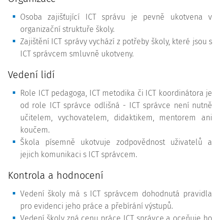
Osoba zajišťující ICT správu je pevně ukotvena v
organizační struktuře školy.
Zajištění ICT správy vychází z potřeby školy, které jsou s
ICT správcem smluvně ukotveny.
Vedení lidí
Role ICT pedagoga, ICT metodika či ICT koordinátora je
od role ICT správce odlišná - ICT správce není nutně
učitelem, vychovatelem, didaktikem, mentorem ani
koučem.
Škola písemně ukotvuje zodpovědnost uživatelů a
jejich komunikaci s ICT správcem.
Kontrola a hodnocení
Vedení školy má s ICT správcem dohodnutá pravidla
pro evidenci jeho práce a přebírání výstupů.
Vedení školy zná cenu práce ICT správce a oceňuje ho