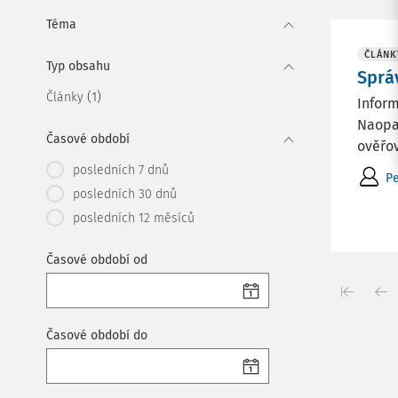
Téma
ČLÁNK
Typ obsahu
Sprá
(1)
Články
Inform
Naopak
Časové období
ověřov
posledních 7 dnů
Pe
posledních 30 dnů
posledních 12 měsíců
Časové období od
Časové období do