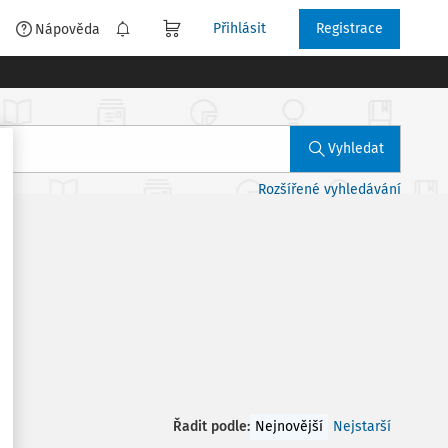
Přihlásit
Registrace
é
Nápověda
Vyhledat
Rozšířené vyhledávání
Řadit podle
:
Nejnovější
Nejstarší