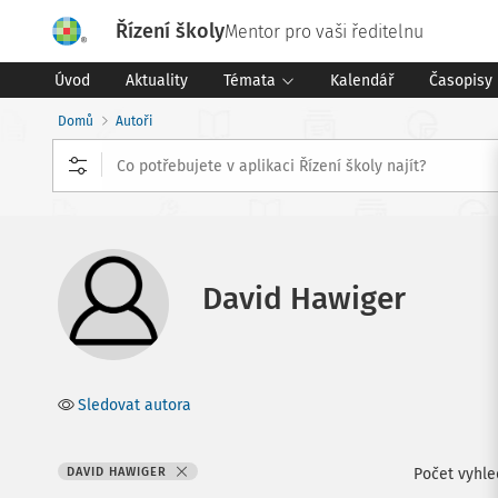
Řízení školy
Mentor pro vaši ředitelnu
Úvod
Aktuality
Témata
Kalendář
Časopisy
Domů
Autoři
David Hawiger
Sledovat autora
DAVID HAWIGER
Počet vyhl