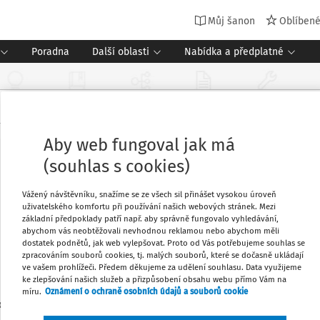
Můj šanon
Oblíben
Poradna
Další oblasti
Nabídka a předplatné
Aby web fungoval jak má
(souhlas s cookies)
Vážený návštěvníku, snažíme se ze všech sil přinášet vysokou úroveň
uživatelského komfortu při používání našich webových stránek. Mezi
základní předpoklady patří např. aby správně fungovalo vyhledávání,
abychom vás neobtěžovali nevhodnou reklamou nebo abychom měli
dostatek podnětů, jak web vylepšovat. Proto od Vás potřebujeme souhlas se
zpracováním souborů cookies, tj. malých souborů, které se dočasně ukládají
ve vašem prohlížeči. Předem děkujeme za udělení souhlasu. Data využijeme
ke zlepšování našich služeb a přizpůsobení obsahu webu přímo Vám na
míru.
Oznámení o ochraně osobních údajů a souborů cookie
1
edaných dokumentů: