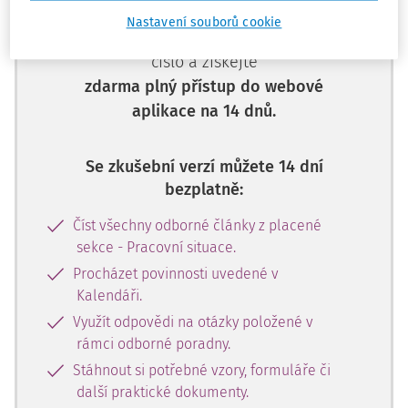
Nemáte předplatné? Nevadí!
Nastavení souborů cookie
Zaregistrujte se, zadejte telefonní
číslo a získejte
zdarma plný přístup do webové
aplikace na 14 dnů.
Se zkušební verzí můžete 14 dní
bezplatně:
Číst všechny odborné články z placené
sekce - Pracovní situace.
Procházet povinnosti uvedené v
Kalendáři.
Využít odpovědi na otázky položené v
rámci odborné poradny.
Stáhnout si potřebné vzory, formuláře či
další praktické dokumenty.