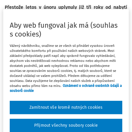
Přestože letos v únoru uplynuly již tři roky od nabytí
účinnosti
zákona č. 12/2020 Sb., o právu na digitální
služby
(dále jen „Zákon“), jeho implementace zatím
Aby web fungoval jak má (souhlas
příliš nepokročila. I proto se tým Digitální informační
s cookies)
agentury, do jehož gesce tato norma přešla z
Ministerstva vnitra ČR, této oblasti začal intenzivně
Vážený návštěvníku, snažíme se ze všech sil přinášet vysokou úroveň
věnovat.
uživatelského komfortu při používání našich webových stránek. Mezi
základní předpoklady patří např. aby správně fungovalo vyhledávání,
abychom vás neobtěžovali nevhodnou reklamou nebo abychom měli
dostatek podnětů, jak web vylepšovat. Proto od Vás potřebujeme
souhlas se zpracováním souborů cookies, tj. malých souborů, které se
dočasně ukládají ve vašem prohlížeči. Předem děkujeme za udělení
Máte předplatné?
Přihlaste se.
souhlasu. Data využijeme ke zlepšování našich služeb a přizpůsobení
obsahu webu přímo Vám na míru.
Oznámení o ochraně osobních údajů a
souborů cookie
Zamítnout vše kromě nutných cookies
Tento dokument je jen pro
předplatitele.
Přijmout všechny soubory cookie