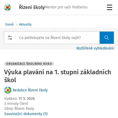
Řízení školy
Mentor pro vaši ředitelnu
Menu
Domů
Aktuality
Rozšířené vyhledávání
ORGANIZACE ŠKOLNÍHO ROKU
Výuka plavání na 1. stupni základních
škol
Redakce Řízení školy
Vydáno
:
17. 5. 2026
3 minuty čtení
Zdroj
:
Řízení školy
Související dokumenty (5)