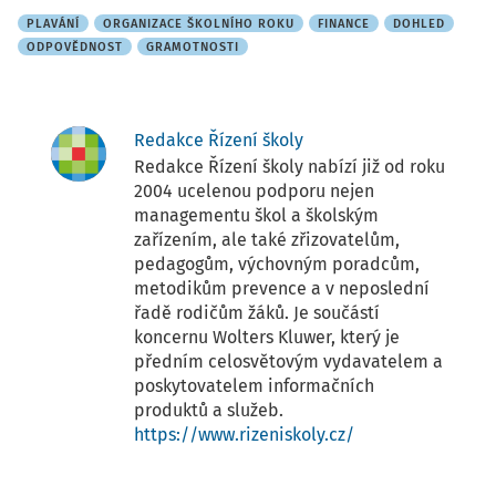
PLAVÁNÍ
ORGANIZACE ŠKOLNÍHO ROKU
FINANCE
DOHLED
ODPOVĚDNOST
GRAMOTNOSTI
Redakce Řízení školy
Redakce Řízení školy nabízí již od roku
2004 ucelenou podporu nejen
managementu škol a školským
zařízením, ale také zřizovatelům,
pedagogům, výchovným poradcům,
metodikům prevence a v neposlední
řadě rodičům žáků. Je součástí
koncernu Wolters Kluwer, který je
předním celosvětovým vydavatelem a
poskytovatelem informačních
produktů a služeb.
https://www.rizeniskoly.cz/