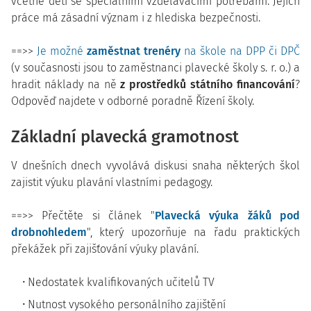
včetně dětí se speciálními vzdělávacími potřebami. Jejich
práce má zásadní význam i z hlediska bezpečnosti.
==>>
Je možné
zaměstnat trenéry
na škole na DPP či DPČ
(v současnosti jsou to zaměstnanci plavecké školy s. r. o.) a
hradit náklady na ně
z prostředků státního financování
?
Odpověď najdete v odborné poradně Řízení školy.
Základní plavecká gramotnost
V dnešních dnech vyvolává diskusi snaha některých škol
zajistit výuku plavání vlastními pedagogy.
==>> Přečtěte si článek "
Plavecká výuka žáků pod
drobnohledem
", který upozorňuje na řadu praktických
překážek při zajišťování výuky plavání.
Nedostatek kvalifikovaných učitelů TV
Nutnost vysokého personálního zajištění