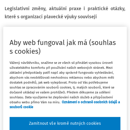
Legislativní změny, aktuální praxe i praktické otázky,
které s organizací plavecké výuky souvisejí
Plavání je součástí povinného vzdělávání od roku 2017. V
tu doby bylo stanoveno v minimálním rozsahu 40 hodin.
Aby web fungoval jak má (souhlas
Zatímco původní kurikulum obsahovalo konkrétní a
s cookies)
srozumitelné požadavky, nová verze RVP z roku 2024
pracuje s obecnějšími formulacemi.
Vážený návštěvníku, snažíme se ze všech sil přinášet vysokou úroveň
uživatelského komfortu při používání našich webových stránek. Mezi
Plavání není jen na schopnost uplavat určitou vzdálenost.
základní předpoklady patří např. aby správně fungovalo vyhledávání,
abychom vás neobtěžovali nevhodnou reklamou nebo abychom měli
Představuje složitou
pohybovou dovednost
, při níž dítě
dostatek podnětů, jak web vylepšovat. Proto od Vás potřebujeme
současně zapojuje koordinaci horních i dolních končetin,
souhlas se zpracováním souborů cookies, tj. malých souborů, které se
dočasně ukládají ve vašem prohlížeči. Předem děkujeme za udělení
kontrolu dechu, orientaci ve vodním prostředí, udržení
souhlasu. Data využijeme ke zlepšování našich služeb a přizpůsobení
rovnováhy,
prostorové vnímání
a také psychickou jistotu
obsahu webu přímo Vám na míru.
Oznámení o ochraně osobních údajů a
či
sebedůvěru.
souborů cookie
==>>
O významu pravidelné plavecké výuky
z pohledu
Zamítnout vše kromě nutných cookies
současných poznatků o motorickém učení a vodní