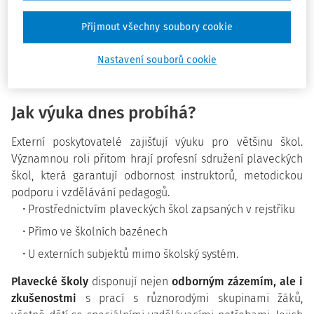
gramotnosti si můžete přečíst v článku
Mgr. René
Lakomého
Přijmout všechny soubory cookie
==>>
Jak nejlépe organizovat povinné školní plavání
.
Nastavení souborů cookie
Pohled na současnou odbornou debatu v článku Omara El
Kariba
Jak výuka dnes probíhá?
Externí poskytovatelé zajišťují výuku pro většinu škol.
Významnou roli přitom hrají profesní sdružení plaveckých
škol, která garantují odbornost instruktorů, metodickou
podporu i vzdělávání pedagogů.
Prostřednictvím plaveckých škol zapsaných v rejstříku
Přímo ve školních bazénech
U externích subjektů mimo školský systém.
Plavecké školy
disponují nejen
odborným zázemím, ale i
zkušenostmi
s prací s různorodými skupinami žáků,