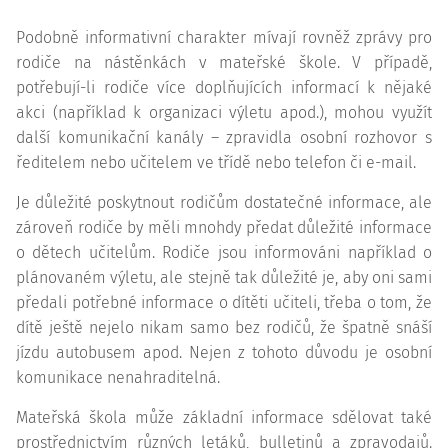
Podobně informativní charakter mívají rovněž zprávy pro
rodiče na nástěnkách v mateřské škole. V případě,
potřebují-li rodiče více doplňujících informací k nějaké
akci (například k organizaci výletu apod.), mohou využít
další komunikační kanály – zpravidla osobní rozhovor s
ředitelem nebo učitelem ve třídě nebo telefon či e-mail.
Je důležité poskytnout rodičům dostatečné informace, ale
zároveň rodiče by měli mnohdy předat důležité informace
o dětech učitelům. Rodiče jsou informováni například o
plánovaném výletu, ale stejně tak důležité je, aby oni sami
předali potřebné informace o dítěti učiteli, třeba o tom, že
dítě ještě nejelo nikam samo bez rodičů, že špatně snáší
jízdu autobusem apod. Nejen z tohoto důvodu je osobní
komunikace nenahraditelná.
Mateřská škola může základní informace sdělovat také
prostřednictvím různých letáků, bulletinů a zpravodajů.