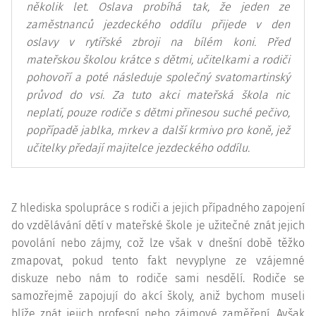
několik let. Oslava probíhá tak, že jeden ze
zaměstnanců jezdeckého oddílu přijede v den
oslavy v rytířské zbroji na bílém koni. Před
mateřskou školou krátce s dětmi, učitelkami a rodiči
pohovoří a poté následuje společný svatomartinský
průvod do vsi. Za tuto akci mateřská škola nic
neplatí, pouze rodiče s dětmi přinesou suché pečivo,
popřípadě jablka, mrkev a další krmivo pro koně, jež
učitelky předají majitelce jezdeckého oddílu.
Z hlediska spolupráce s rodiči a jejich případného zapojení
do vzdělávání dětí v mateřské škole je užitečné znát jejich
povolání nebo zájmy, což lze však v dnešní době těžko
zmapovat, pokud tento fakt nevyplyne ze vzájemné
diskuze nebo nám to rodiče sami nesdělí. Rodiče se
samozřejmě zapojují do akcí školy, aniž bychom museli
blíže znát jejich profesní nebo zájmové zaměření. Avšak