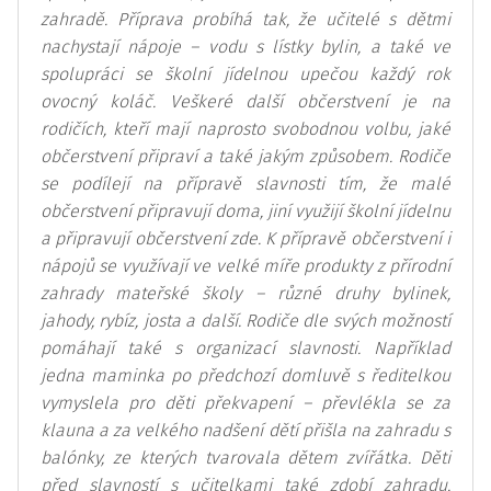
zahradě. Příprava probíhá tak, že učitelé s dětmi
nachystají nápoje – vodu s lístky bylin, a také ve
spolupráci se školní jídelnou upečou každý rok
ovocný koláč. Veškeré další občerstvení je na
rodičích, kteří mají naprosto svobodnou volbu, jaké
občerstvení připraví a také jakým způsobem. Rodiče
se podílejí na přípravě slavnosti tím, že malé
občerstvení připravují doma, jiní využijí školní jídelnu
a připravují občerstvení zde. K přípravě občerstvení i
nápojů se využívají ve velké míře produkty z přírodní
zahrady mateřské školy – různé druhy bylinek,
jahody, rybíz, josta a další. Rodiče dle svých možností
pomáhají také s organizací slavnosti. Například
jedna maminka po předchozí domluvě s ředitelkou
vymyslela pro děti překvapení – převlékla se za
klauna a za velkého nadšení dětí přišla na zahradu s
balónky, ze kterých tvarovala dětem zvířátka. Děti
před slavností s učitelkami také zdobí zahradu,