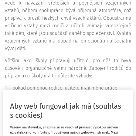
vede k navázání vřelejších a pevnějších vzájemných
vztahů, během spolupráce bývá příjemná atmosféra, což
přispívá k prožití hezkých chvil všech aktérů. Oboustranně
vstřícné vztahy mezi rodiči a učiteli vnímají samozřejmě
také děti, které jsou součástí daného společenství. Kvalita
vzájemných vztahů má dopad na emocionální a sociální
vývoj dětí.
Většinu akcí školy připravují učitelé, pro něž to bývá
časově i organizačně velmi náročné. Zapojení rodičů do
příprav akcí školy má tři důležité výhody:
1.
pokud pomohou rodiče, učitelé mají méně práce;
2.
rodiče zjistí, jak velké úsilí příprava akce obnáší, a
nejsou pak k práci učitelů tak kritičtí;
Aby web fungoval jak má (souhlas
3.
rodiče obohatí akci a její přípravu svými nápady a
s cookies)
podněty, a akce tak může být zajímavější a pestřejší.
Během spolupráce na přípravě a realizaci akce školy
Vážený návštěvníku, snažíme se ze všech sil přinášet vysokou úroveň
uživatelského komfortu při používání našich webových stránek. Mezi
se učitelé a rodiče učí od sebe navzájem, obohacují se