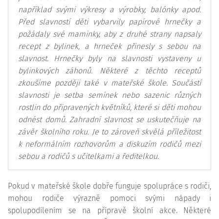
například svými výkresy a výrobky, balónky apod.
Před slavností děti vybarvily papírové hrnečky a
požádaly své maminky, aby z druhé strany napsaly
recept z bylinek, a hrneček přinesly s sebou na
slavnost. Hrnečky byly na slavnosti vystaveny u
bylinkových záhonů. Některé z těchto receptů
zkoušíme později také v mateřské škole. Součástí
slavnosti je setba semínek nebo sazenic různých
rostlin do připravených květníků, které si děti mohou
odnést domů. Zahradní slavnost se uskutečňuje na
závěr školního roku. Je to zároveň skvělá příležitost
k neformálním rozhovorům a diskuzím rodičů mezi
sebou a rodičů s učitelkami a ředitelkou.
Pokud v mateřské škole dobře funguje spolupráce s rodiči,
mohou rodiče výrazně pomoci svými nápady i
spolupodílením se na přípravě školní akce. Některé