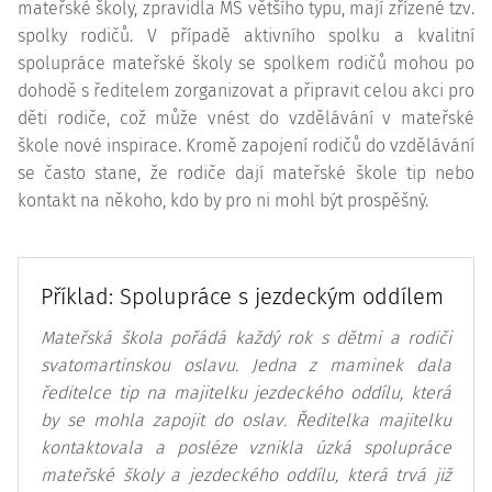
mateřské školy, zpravidla MŠ většího typu, mají zřízené tzv.
spolky rodičů. V případě aktivního spolku a kvalitní
spolupráce mateřské školy se spolkem rodičů mohou po
dohodě s ředitelem zorganizovat a připravit celou akci pro
děti rodiče, což může vnést do vzdělávání v mateřské
škole nové inspirace. Kromě zapojení rodičů do vzdělávání
se často stane, že rodiče dají mateřské škole tip nebo
kontakt na někoho, kdo by pro ni mohl být prospěšný.
Příklad: Spolupráce s jezdeckým oddílem
Mateřská škola pořádá každý rok s dětmi a rodiči
svatomartinskou oslavu. Jedna z maminek dala
ředitelce tip na majitelku jezdeckého oddílu, která
by se mohla zapojit do oslav. Ředitelka majitelku
kontaktovala a posléze vznikla úzká spolupráce
mateřské školy a jezdeckého oddílu, která trvá již