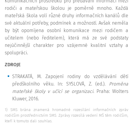
Komunikačních prostředků pro předávání informací mezi
rodiči a mateřskou školou je poměrně mnoho. Každá
mateřská škola volí různé druhy informačních kanálů dle
své aktuální potřeby, podmínek a možností. Avšak neměla
by být opomíjena osobní komunikace mezi rodičem a
učitelem (nebo ředitelem), která má ze své podstaty
nejúčinnější charakter pro vzájemné kvalitní vztahy a
spolupráci.
ZDROJE
STRAKATÁ, M. Zapojení rodiny do vzdělávání dětí
předškolního věku. In: SYSLOVÁ, Z. (ed.).
Proměna
mateřské školy v učící se organizaci
. Praha: Wolters
Kluwer, 2016.
1) SMS brána znamená hromadné rozesílání informačních zpráv
rodičům prostřednictvím SMS. Zprávy rozesílá vedení MŠ těm rodičům,
kteří k tomuto dali souhlas.