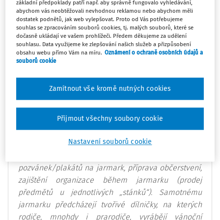
základní předpoklady patří např. aby správně fungovalo vyhledávání,
vzájemnou inspirací. Při oboustranných diskuzích a
abychom vás neobtěžovali nevhodnou reklamou nebo abychom měli
rozhovorech velmi často vyplynou nové zajímavé
dostatek podnětů, jak web vylepšovat. Proto od Vás potřebujeme
souhlas se zpracováním souborů cookies, tj. malých souborů, které se
informace pramenící z různých profesí nebo zájmů
dočasně ukládají ve vašem prohlížeči. Předem děkujeme za udělení
rodičů.
souhlasu. Data využijeme ke zlepšování našich služeb a přizpůsobení
obsahu webu přímo Vám na míru.
Oznámení o ochraně osobních údajů a
souborů cookie
Příklad: Vánoční jarmark
Zamítnout vše kromě nutných cookies
Tradiční akcí mateřské školy se stal vánoční jarmark,
který probíhá ve spolupráci s rodiči. Dva až tři rodiče
Přijmout všechny soubory cookie
odpovídají za splnění stěžejních úkolů – obstarání
Nastavení souborů cookie
materiálu na výrobu vánočních předmětů, zajištění
sponzorského příspěvku, výroba a rozmístění
pozvánek/plakátů na jarmark, příprava občerstvení,
zajištění organizace během jarmarku (prodej
předmětů u jednotlivých „stánků“). Samotnému
jarmarku předcházejí tvořivé dílničky, na kterých
rodiče, mnohdy i prarodiče, vyrábějí vánoční