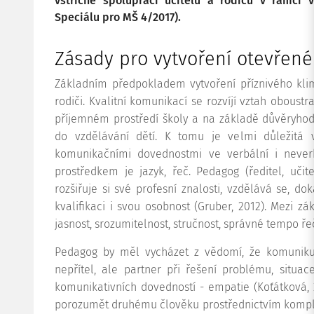
vstřícné spolupráci učitelů a rodičů v rámci v
Speciálu pro MŠ 4/2017).
Zásady pro vytvoření otevřen
Základním předpokladem vytvoření příznivého klim
rodiči. Kvalitní komunikací se rozvíjí vztah obous
příjemném prostředí školy a na základě důvěryhod
do vzdělávání dětí. K tomu je velmi důležitá 
komunikačními dovednostmi ve verbální i never
prostředkem je jazyk, řeč. Pedagog (ředitel, uči
rozšiřuje si své profesní znalosti, vzdělává se, 
kvalifikaci i svou osobnost (Gruber, 2012). Mezi z
jasnost, srozumitelnost, stručnost, správné tempo ře
Pedagog by měl vycházet z vědomí, že komunikují
nepřítel, ale partner při řešení problému, situac
komunikativních dovedností - empatie (Koťátková, 
porozumět druhému člověku prostřednictvím komple