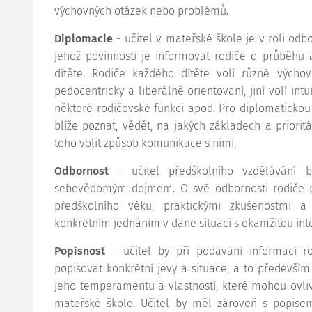
výchovných otázek nebo problémů.
Diplomacie
- učitel v mateřské škole je v roli od
jehož povinností je informovat rodiče o průběhu a
dítěte. Rodiče každého dítěte volí různé výchov
pedocentricky a liberálně orientovaní, jiní volí intu
některé rodičovské funkci apod. Pro diplomatickou
blíže poznat, vědět, na jakých základech a prioritá
toho volit způsob komunikace s nimi.
Odbornost
- učitel předškolního vzdělávání
sebevědomým dojmem. O své odbornosti rodiče př
předškolního věku, praktickými zkušenostmi a
konkrétním jednáním v dané situaci s okamžitou inte
Popisnost
- učitel by při podávání informací r
popisovat konkrétní jevy a situace, a to především 
jeho temperamentu a vlastností, které mohou ovli
mateřské škole. Učitel by měl zároveň s popisem