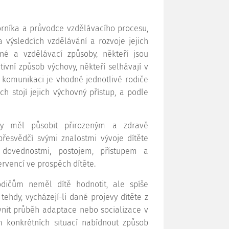
borníka a průvodce vzdělávacího procesu,
 výsledcích vzdělávání a rozvoje jejich
né a vzdělávací způsoby, někteří jsou
itivní způsob výchovy, někteří selhávají v
 komunikaci je vhodné jednotlivé rodiče
ch stojí jejich výchovný přístup, a podle
 by měl působit přirozeným a zdravě
esvědčí svými znalostmi vývoje dítěte
 dovednostmi, postojem, přístupem a
rvencí ve prospěch dítěte.
odičům neměl dítě hodnotit, ale spíše
tehdy, vycházejí-li dané projevy dítěte z
vnit průběh adaptace nebo socializace v
 konkrétních situací nabídnout způsob