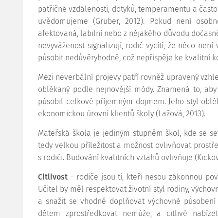
patřičné vzdálenosti, dotyků, temperamentu a často 
uvědomujeme (Gruber, 2012). Pokud není osobn
afektovaná, labilní nebo z nějakého důvodu dočasně
nevyváženost signalizují, rodič vycítí, že něco ne
působit nedůvěryhodně, což nepřispěje ke kvalitní 
Mezi neverbální projevy patří rovněž upravený vzhl
oblékaný podle nejnovější módy. Znamená to, aby 
působil celkově příjemným dojmem. Jeho styl oblé
ekonomickou úrovní klientů školy (Lažová, 2013).
Mateřská škola je jediným stupněm škol, kde se se
tedy velkou příležitost a možnost ovlivňovat pros
s rodiči. Budování kvalitních vztahů ovlivňuje (Kickov
Citlivost
- rodiče jsou ti, kteří nesou zákonnou po
Učitel by měl respektovat životní styl rodiny, vých
a snažit se vhodně doplňovat výchovné působení o
dětem zprostředkovat nemůže, a citlivě nabíz