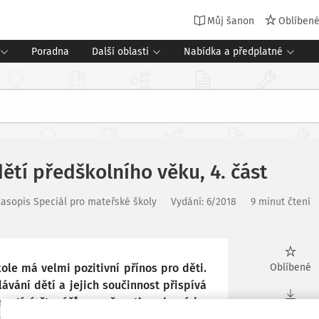
Můj šanon
Oblíben
Poradna
Další oblasti
Nabídka a předplatné
ětí předškolního věku, 4. část
asopis Speciál pro mateřské školy
Vydání:
6/2018
9 minut čtení
ole má velmi pozitivní přínos pro děti.
Oblíbené
lávání dětí a jejich součinnost přispívá
 nastíní čtenářům možnosti vedoucí ke
Stáhnout