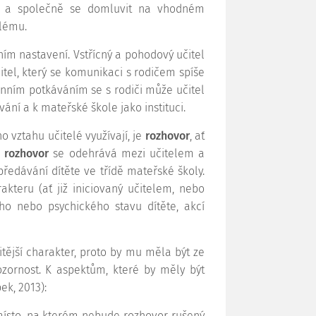
če a společně se domluvit na vhodném
blému.
ním nastavení. Vstřícný a pohodový učitel
čitel, který se komunikaci s rodičem spíše
enním potkáváním se s rodiči může učitel
ání a k mateřské škole jako instituci.
 vztahu učitelé využívají, je
rozhovor
, ať
 rozhovor
se odehrává mezi učitelem a
edávání dítěte ve třídě mateřské školy.
akteru (ať již iniciovaný učitelem, nebo
ho nebo psychického stavu dítěte, akcí
tější charakter, proto by mu měla být ze
ozornost. K aspektům, které by měly být
ek, 2013):
é místo, na kterém nebude rozhovor rušený