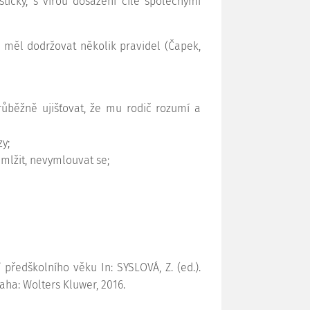
tický, s vírou dosažení cíle společnými
l měl dodržovat několik pravidel (Čapek,
růběžně ujišťovat, že mu rodič rozumí a
zy;
mlžit, nevymlouvat se;
předškolního věku In: SYSLOVÁ, Z. (ed.).
aha: Wolters Kluwer, 2016.