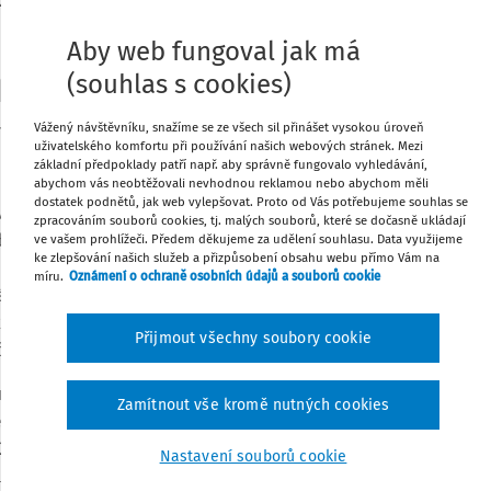
zdělávání dětí (třetí část najdete ve
Aby web fungoval jak má
Tisknout
(souhlas s cookies)
ého partnerského vztahu
Sdílet
Vážený návštěvníku, snažíme se ze všech sil přinášet vysokou úroveň
atu je komunikace ředitele a učitelů s
uživatelského komfortu při používání našich webových stránek. Mezi
tranné vzájemné důvěry a rodina se pak v
základní předpoklady patří např. aby správně fungovalo vyhledávání,
Poznámka
ného vztahu snáze a ochotněji zapojuje
abychom vás neobtěžovali nevhodnou reklamou nebo abychom měli
dostatek podnětů, jak web vylepšovat. Proto od Vás potřebujeme souhlas se
vybavenost ředitele a učitelů dobrými
zpracováním souborů cookies, tj. malých souborů, které se dočasně ukládají
bální rovině. Základním komunikačním
ve vašem prohlížeči. Předem děkujeme za udělení souhlasu. Data využijeme
ke zlepšování našich služeb a přizpůsobení obsahu webu přímo Vám na
tel), jenž ovládá dovednost komunikace,
míru.
Oznámení o ochraně osobních údajů a souborů cookie
dokáže vhodně prezentovat svou odbornou
ákladní zásady verbální komunikace patří
Přijmout všechny soubory cookie
či, rytmus, hlasová modulace a další.
cí rodič, byť může být v opozici, není
Zamítnout vše kromě nutných cookies
e, čímž se nabízí další důležitá součást
2014).
Empatické naslouchání
znamená
Nastavení souborů cookie
xního a detailního vnímání jeho stavu a