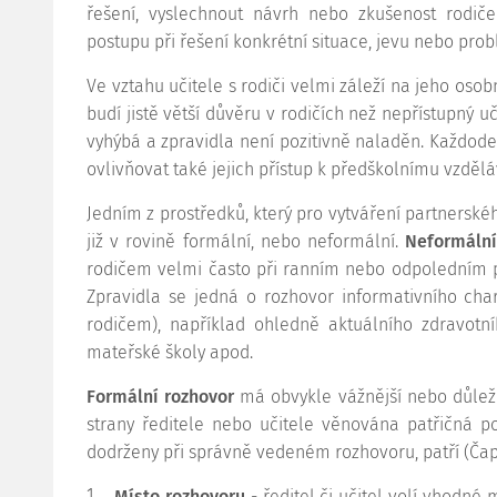
řešení, vyslechnout návrh nebo zkušenost rodi
postupu při řešení konkrétní situace, jevu nebo pro
Ve vztahu učitele s rodiči velmi záleží na jeho osob
budí jistě větší důvěru v rodičích než nepřístupný u
vyhýbá a zpravidla není pozitivně naladěn. Každod
ovlivňovat také jejich přístup k předškolnímu vzděláv
Jedním z prostředků, který pro vytváření partnerského
již v rovině formální, nebo neformální.
Neformální
rodičem velmi často při ranním nebo odpoledním př
Zpravidla se jedná o rozhovor informativního char
rodičem), například ohledně aktuálního zdravotní
mateřské školy apod.
Formální rozhovor
má obvykle vážnější nebo důleži
strany ředitele nebo učitele věnována patřičná p
dodrženy při správně vedeném rozhovoru, patří (Čap
1.
Místo rozhovoru
- ředitel či učitel volí vhodn