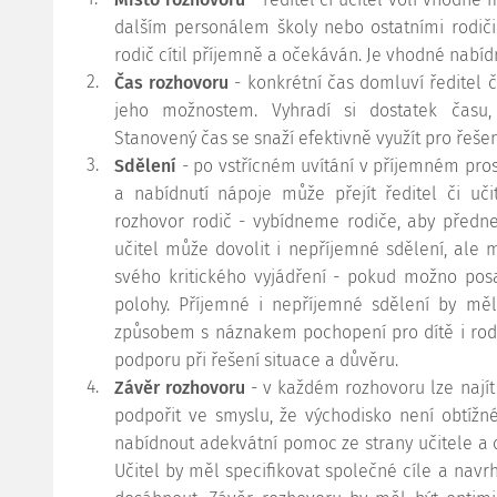
dalším personálem školy nebo ostatními rodiči
rodič cítil příjemně a očekáván. Je vhodné nabíd
2.
Čas rozhovoru
- konkrétní čas domluví ředitel č
jeho možnostem. Vyhradí si dostatek času,
Stanovený čas se snaží efektivně využít pro řeš
3.
Sdělení
- po vstřícném uvítání v příjemném prost
a nabídnutí nápoje může přejít ředitel či uči
rozhovor rodič - vybídneme rodiče, aby přednes
učitel může dovolit i nepříjemné sdělení, ale m
svého kritického vyjádření - pokud možno pos
polohy. Příjemné i nepříjemné sdělení by mě
způsobem s náznakem pochopení pro dítě i rodič
podporu při řešení situace a důvěru.
4.
Závěr rozhovoru
- v každém rozhovoru lze najít 
podpořit ve smyslu, že východisko není obtížn
nabídnout adekvátní pomoc ze strany učitele a o
Učitel by měl specifikovat společné cíle a navr