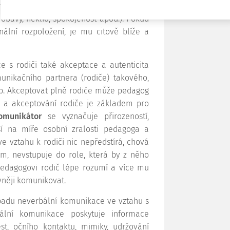
hového sdělení by měl učitel odhadnout
obavy, neklid, spokojenost apod.). Pokud
ální rozpoložení, je mu citově blíže a
 s rodiči také akceptace a autenticita
nikačního partnera (rodiče) takového,
eb. Akceptovat plně rodiče může pedagog
í a akceptování rodiče je základem pro
omunikátor
se vyznačuje přirozeností,
visí na míře osobní zralosti pedagoga a
e vztahu k rodiči nic nepředstírá, chová
m, nevstupuje do role, která by z něho
pedagogovi rodič lépe rozumí a více mu
vněji komunikovat.
opadu neverbální komunikace ve vztahu s
ální komunikace poskytuje informace
st, očního kontaktu, mimiky, udržování