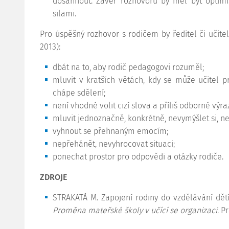
dosáhnout. Závěr rozhovoru by měl být optimis
silami.
Pro úspěšný rozhovor s rodičem by ředitel či učite
2013):
dbát na to, aby rodič pedagogovi rozuměl;
mluvit v kratších větách, kdy se může učitel p
chápe sdělení;
není vhodné volit cizí slova a příliš odborné výra
mluvit jednoznačně, konkrétně, nevymýšlet si, ne
vyhnout se přehnaným emocím;
nepřehánět, nevyhrocovat situaci;
ponechat prostor pro odpovědi a otázky rodiče.
ZDROJE
STRAKATÁ M. Zapojení rodiny do vzdělávání dětí 
Proměna mateřské školy v učící se organizaci
.
Pr