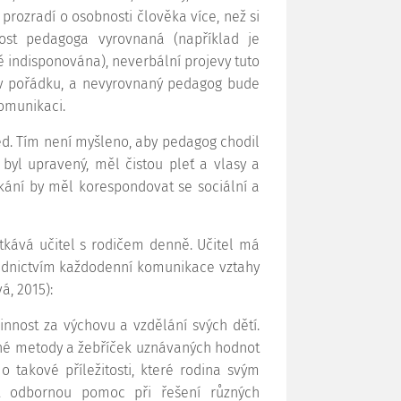
prozradí o osobnosti člověka více, než si
ost pedagoga vyrovnaná (například je
 indisponována), neverbální projevy tuto
ní v pořádku, a nevyrovnaný pedagog bude
komunikaci.
ed. Tím není myšleno, aby pedagog chodil
byl upravený, měl čistou pleť a vlasy a
kání by měl korespondovat se sociální a
tkává učitel s rodičem denně. Učitel má
třednictvím každodenní komunikace vztahy
á, 2015):
vinnost za výchovu a vzdělání svých dětí.
ovné metody a žebříček uznávaných hodnot
 takové příležitosti, které rodina svým
et odbornou pomoc při řešení různých