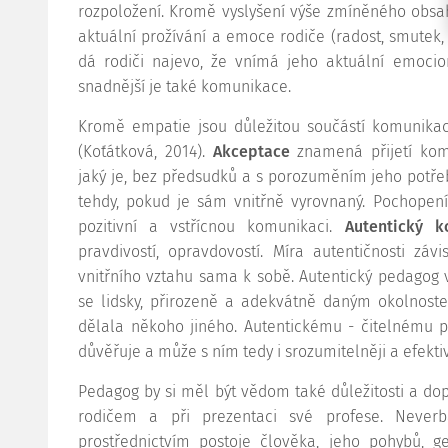
rozpoložení. Kromě vyslyšení výše zmíněného obsa
aktuální prožívání a emoce rodiče (radost, smutek, 
dá rodiči najevo, že vnímá jeho aktuální emocion
snadnější je také komunikace.
Kromě empatie jsou důležitou součástí komunikace
(Koťátková, 2014).
Akceptace
znamená přijetí komu
jaký je, bez předsudků a s porozuměním jeho potř
tehdy, pokud je sám vnitřně vyrovnaný. Pochopen
pozitivní a vstřícnou komunikaci.
Autentický k
pravdivostí, opravdovostí. Míra autentičnosti zá
vnitřního vztahu sama k sobě. Autentický pedagog v
se lidsky, přirozeně a adekvátně daným okolnoste
dělala někoho jiného. Autentickému - čitelnému 
důvěřuje a může s ním tedy i srozumitelněji a efekti
Pedagog by si měl být vědom také důležitosti a d
rodičem a při prezentaci své profese. Neverb
prostřednictvím postoje člověka, jeho pohybů, ge