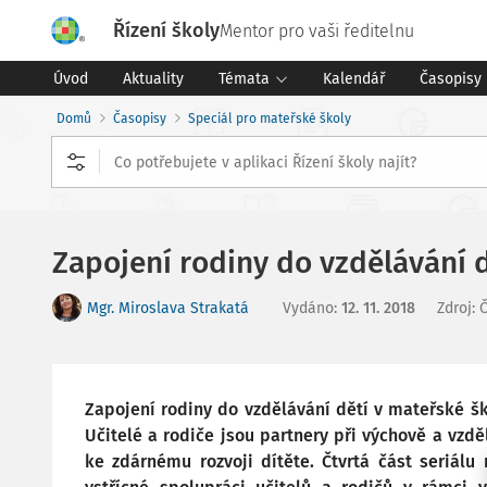
Řízení školy
Mentor pro vaši ředitelnu
Úvod
Aktuality
Témata
Kalendář
Časopisy
Domů
Časopisy
Speciál pro mateřské školy
Zapojení rodiny do vzdělávání d
Mgr. Miroslava Strakatá
Vydáno
:
12. 11. 2018
Zdroj
:
Č
Zapojení rodiny do vzdělávání dětí v mateřské šk
Učitelé a rodiče jsou partnery při výchově a vzdě
ke zdárnému rozvoji dítěte. Čtvrtá část seriálu