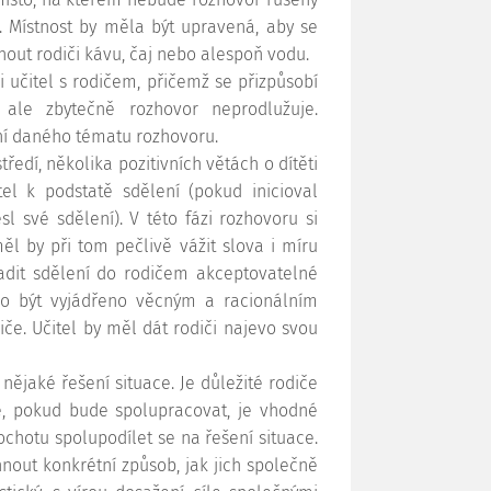
. Místnost by měla být upravená, aby se
nout rodiči kávu, čaj nebo alespoň vodu.
i učitel s rodičem, přičemž se přizpůsobí
 ale zbytečně rozhovor neprodlužuje.
ení daného tématu rozhovoru.
ředí, několika pozitivních větách o dítěti
tel k podstatě sdělení (pokud inicioval
l své sdělení). V této fázi rozhovoru si
ěl by při tom pečlivě vážit slova i míru
adit sdělení do rodičem akceptovatelné
lo být vyjádřeno věcným a racionálním
e. Učitel by měl dát rodiči najevo svou
nějaké řešení situace. Je důležité rodiče
é, pokud bude spolupracovat, je vhodné
chotu spolupodílet se na řešení situace.
hnout konkrétní způsob, jak jich společně