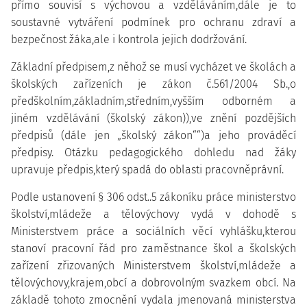
přímo souvisí s výchovou a vzděláváním,dále je to
soustavné vytváření podmínek pro ochranu zdraví a
bezpečnost žáka,ale i kontrola jejich dodržování.
Základní předpisem,z něhož se musí vycházet ve školách a
školských zařízeních je zákon č.561/2004 Sb.,o
předškolním,základním,středním,vyšším odborném a
jiném vzdělávání (školský zákon)),ve znění pozdějších
předpisů (dále jen „školský zákon““)a jeho prováděcí
předpisy. Otázku pedagogického dohledu nad žáky
upravuje předpis,který spadá do oblasti pracovněprávní.
Podle ustanovení § 306 odst..5 zákoníku práce ministerstvo
školství,mládeže a tělovýchovy vydá v dohodě s
Ministerstvem práce a sociálních věcí vyhlášku,kterou
stanoví pracovní řád pro zaměstnance škol a školských
zařízení zřizovaných Ministerstvem školství,mládeže a
tělovýchovy,krajem,obcí a dobrovolným svazkem obcí. Na
základě tohoto zmocnění vydala jmenovaná ministerstva