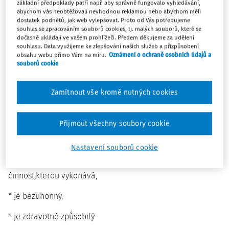
základní předpoklady patří např. aby správně fungovalo vyhledávání,
osoby,která vykonává činnost školy,nebo zaměstnancem
abychom vás neobtěžovali nevhodnou reklamou nebo abychom měli
dostatek podnětů, jak web vylepšovat. Proto od Vás potřebujeme
státu nebo ředitelem školy,není-li k právnické osobě
souhlas se zpracováním souborů cookies, tj. malých souborů, které se
vykonávající činnost školy v pracovněprávním vztahu nebo
dočasně ukládají ve vašem prohlížeči. Předem děkujeme za udělení
souhlasu. Data využijeme ke zlepšování našich služeb a přizpůsobení
není-li zaměstnancem státu. Pedagogickým pracovníkem
obsahu webu přímo Vám na míru.
Oznámení o ochraně osobních údajů a
je též zaměstnanec,který vykonává přímou pedagogickou
souborů cookie
činnost v zařízeních sociální péče.“
Zamítnout vše kromě nutných cookies
Podle dalších ustanovení zákona č.563/2004 Sb.může být
pedagogickým pracovníkem jen ten,kdo splňuje tyto
předpoklady:
Přijmout všechny soubory cookie
* je plně způsobilý k právním úkonům,
Nastavení souborů cookie
* má odbornou kvalifikaci pro přímou pedagogickou
činnost,kterou vykonává,
* je bezúhonný,
* je zdravotně způsobilý