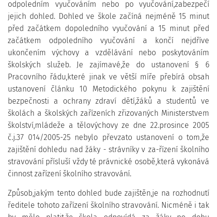
odpoledním vyučováním nebo po vyučování,zabezpečí
jejich dohled. Dohled ve škole začíná nejméně 15 minut
před začátkem dopoledního vyučování a 15 minut před
začátkem odpoledního vyučování a končí nejdříve
ukončením výchovy a vzdělávání nebo poskytováním
školských služeb. Je zajímavé,že do ustanovení § 6
Pracovního řádu,které jinak ve větší míře přebírá obsah
ustanovení článku 10 Metodického pokynu k zajištění
bezpečnosti a ochrany zdraví dětí,žáků a studentů ve
školách a školských zařízeních zřizovaných Ministerstvem
školství,mládeže a tělovýchovy ze dne 22.prosince 2005
č.j.37 014/2005-25 nebylo převzato ustanovení o tom,že
zajištění dohledu nad žáky - strávníky v za-řízení školního
stravování přísluší vždy té právnické osobě,která vykonává
činnost zařízení školního stravování.
Způsob,jakým tento dohled bude zajištěn,je na rozhodnutí
ředitele tohoto zařízení školního stravování. Nicméně i tak