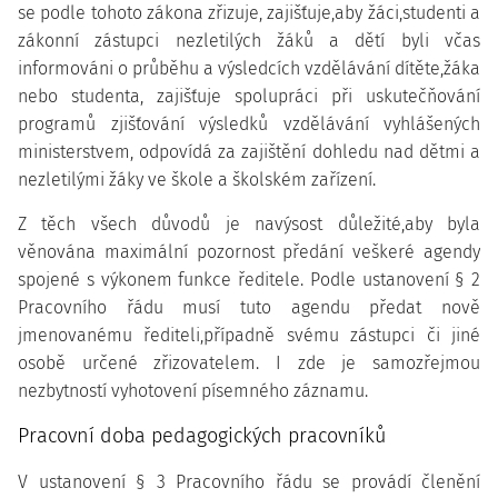
se podle tohoto zákona zřizuje, zajišťuje,aby žáci,studenti a
zákonní zástupci nezletilých žáků a dětí byli včas
informováni o průběhu a výsledcích vzdělávání dítěte,žáka
nebo studenta, zajišťuje spolupráci při uskutečňování
programů zjišťování výsledků vzdělávání vyhlášených
ministerstvem, odpovídá za zajištění dohledu nad dětmi a
nezletilými žáky ve škole a školském zařízení.
Z těch všech důvodů je navýsost důležité,aby byla
věnována maximální pozornost předání veškeré agendy
spojené s výkonem funkce ředitele. Podle ustanovení § 2
Pracovního řádu musí tuto agendu předat nově
jmenovanému řediteli,případně svému zástupci či jiné
osobě určené zřizovatelem. I zde je samozřejmou
nezbytností vyhotovení písemného záznamu.
Pracovní doba pedagogických pracovníků
V ustanovení § 3 Pracovního řádu se provádí členění