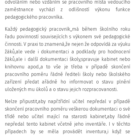
odvoláním nebo vzdáním se pracovního místa vedoucího
zaměstnance vychází z odlišností výkonu funkce
pedagogického pracovníka.
Každý pedagogický pracovník,,má během školního roku
řadu povinností souvisejících s výkonem své pedagogické
činnosti. V praxi to znamená,že nejen že odpovídá za výuku
žáků,ale vede i dokumentaci a podklady pro hodnocení
žáků,ale i další dokumentaci školy,spravuje kabinet nebo
knihovnu apod.,a to vše je třeba v případě skončení
pracovního poměru řádně řediteli školy nebo školského
zařízení předat ařádně ho informovat o stavu plnění
uložených mu úkolů a o stavu jejich rozpracovanosti.
Nelze připustit,aby např.třídní učitel nepředal v případě
skončení pracovního poměru veškerou dokumentaci o své
třídě nebo učitel mající na starosti kabinet,aby řádně
nepředal tento kabinet včetně jeho inventáře. I v těchto
případech by se měla provádět inventura,i když se