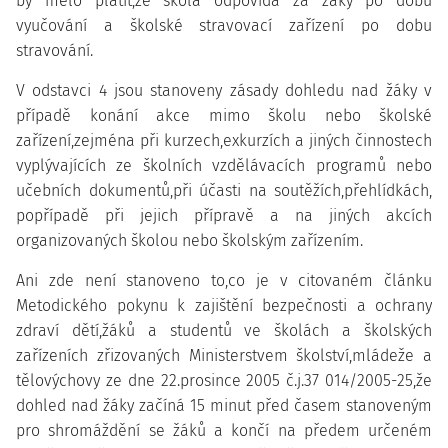
by mělo platit,že škola odpovídá za žáky po dobu
vyučování a školské stravovací zařízení po dobu
stravování.
V odstavci 4 jsou stanoveny zásady dohledu nad žáky v
případě konání akce mimo školu nebo školské
zařízení,zejména při kurzech,exkurzích a jiných činnostech
vyplývajících ze školních vzdělávacích programů nebo
učebních dokumentů,při účasti na soutěžích,přehlídkách,
popřípadě při jejich přípravě a na jiných akcích
organizovaných školou nebo školským zařízením.
Ani zde není stanoveno to,co je v citovaném článku
Metodického pokynu k zajištění bezpečnosti a ochrany
zdraví dětí,žáků a studentů ve školách a školských
zařízeních zřizovaných Ministerstvem školství,mládeže a
tělovýchovy ze dne 22.prosince 2005 č.j.37 014/2005-25,že
dohled nad žáky začíná 15 minut před časem stanoveným
pro shromáždění se žáků a končí na předem určeném