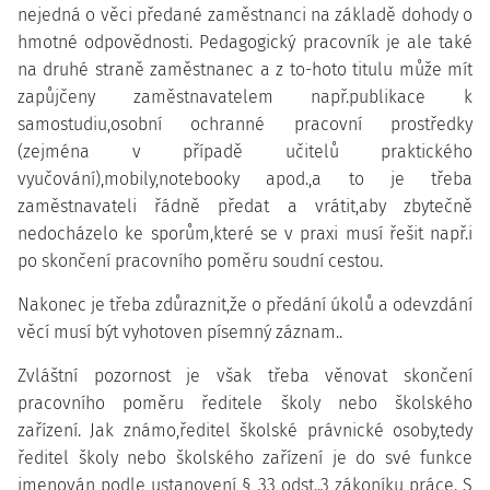
nejedná o věci předané zaměstnanci na základě dohody o
hmotné odpovědnosti. Pedagogický pracovník je ale také
na druhé straně zaměstnanec a z to-hoto titulu může mít
zapůjčeny zaměstnavatelem např.publikace k
samostudiu,osobní ochranné pracovní prostředky
(zejména v případě učitelů praktického
vyučování),mobily,notebooky apod.,a to je třeba
zaměstnavateli řádně předat a vrátit,aby zbytečně
nedocházelo ke sporům,které se v praxi musí řešit např.i
po skončení pracovního poměru soudní cestou.
Nakonec je třeba zdůraznit,že o předání úkolů a odevzdání
věcí musí být vyhotoven písemný záznam..
Zvláštní pozornost je však třeba věnovat skončení
pracovního poměru ředitele školy nebo školského
zařízení. Jak známo,ředitel školské právnické osoby,tedy
ředitel školy nebo školského zařízení je do své funkce
jmenován podle ustanovení § 33 odst..3 zákoníku práce. S