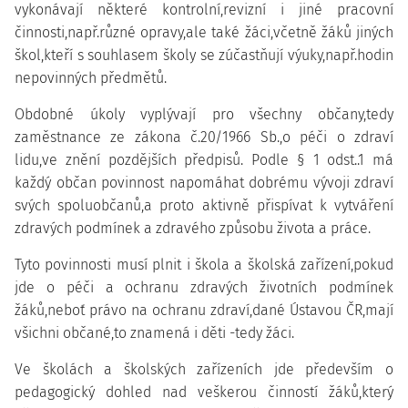
vykonávají některé kontrolní,revizní i jiné pracovní
činnosti,např.různé opravy,ale také žáci,včetně žáků jiných
škol,kteří s souhlasem školy se zúčastňují výuky,např.hodin
nepovinných předmětů.
Obdobné úkoly vyplývají pro všechny občany,tedy
zaměstnance ze zákona č.20/1966 Sb.,o péči o zdraví
lidu,ve znění pozdějších předpisů. Podle § 1 odst..1 má
každý občan povinnost napomáhat dobrému vývoji zdraví
svých spoluobčanů,a proto aktivně přispívat k vytváření
zdravých podmínek a zdravého způsobu života a práce.
Tyto povinnosti musí plnit i škola a školská zařízení,pokud
jde o péči a ochranu zdravých životních podmínek
žáků,neboť právo na ochranu zdraví,dané Ústavou ČR,mají
všichni občané,to znamená i děti -tedy žáci.
Ve školách a školských zařízeních jde především o
pedagogický dohled nad veškerou činností žáků,který