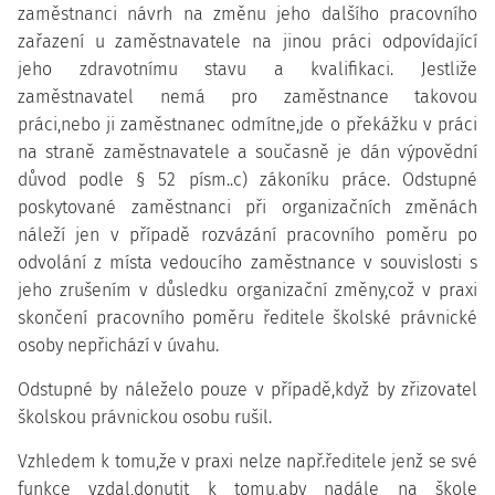
zaměstnanci návrh na změnu jeho dalšího pracovního
zařazení u zaměstnavatele na jinou práci odpovídající
jeho zdravotnímu stavu a kvalifikaci. Jestliže
zaměstnavatel nemá pro zaměstnance takovou
práci,nebo ji zaměstnanec odmítne,jde o překážku v práci
na straně zaměstnavatele a současně je dán výpovědní
důvod podle § 52 písm..c) zákoníku práce. Odstupné
poskytované zaměstnanci při organizačních změnách
náleží jen v případě rozvázání pracovního poměru po
odvolání z místa vedoucího zaměstnance v souvislosti s
jeho zrušením v důsledku organizační změny,což v praxi
skončení pracovního poměru ředitele školské právnické
osoby nepřichází v úvahu.
Odstupné by náleželo pouze v případě,když by zřizovatel
školskou právnickou osobu rušil.
Vzhledem k tomu,že v praxi nelze např.ředitele jenž se své
funkce vzdal,donutit k tomu,aby nadále na škole