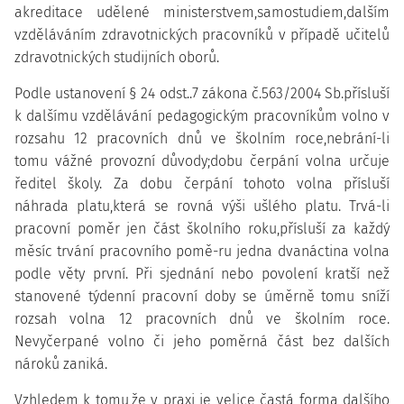
akreditace udělené ministerstvem,samostudiem,dalším
vzděláváním zdravotnických pracovníků v případě učitelů
zdravotnických studijních oborů.
Podle ustanovení § 24 odst..7 zákona č.563/2004 Sb.přísluší
k dalšímu vzdělávání pedagogickým pracovníkům volno v
rozsahu 12 pracovních dnů ve školním roce,nebrání-li
tomu vážné provozní důvody;dobu čerpání volna určuje
ředitel školy. Za dobu čerpání tohoto volna přísluší
náhrada platu,která se rovná výši ušlého platu. Trvá-li
pracovní poměr jen část školního roku,přísluší za každý
měsíc trvání pracovního pomě-ru jedna dvanáctina volna
podle věty první. Při sjednání nebo povolení kratší než
stanovené týdenní pracovní doby se úměrně tomu sníží
rozsah volna 12 pracovních dnů ve školním roce.
Nevyčerpané volno či jeho poměrná část bez dalších
nároků zaniká.
Vzhledem k tomu,že v praxi je velice častá forma dalšího