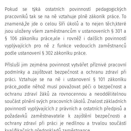
Pokud se týká ostatních povinností pedagogických
pracovníků tak se na ně vztahuje plně zákoník práce. To
znamená,že jde o celou šíři úkolů a to nejen těch,které
jsou uloženy všem zaměstnancům v ustanoveních § 301 a
§ 106 zákoníku práce,ale i rovněž i dalších povinností
vyplývajících pro ně z funkce vedoucích zaměstnanců
podle ustanovení § 302 zákoníku práce.
Přísluší jim zejména povinnost vytvářet příznivé pracovní
podmínky a zajišťovat bezpečnost a ochranu zdraví při
práci. Vztahuje se na ně i ustanovení § 101 zákoníku
práce,,podle něhož musí považovat péči o bezpečnost a
ochranu zdraví žáků za rovnocennou a neoddělitelnou
součást plnění svých pracovních úkolů. Znalost základních
povinností vyplývajících z právních a ostatních předpisů a
požadavků zaměstnavatele k zajištění bezpečnosti a
ochrany zdraví při práci je nedílnou a trvalou součástí
kvalifikačních předpokladů zaměstnance.