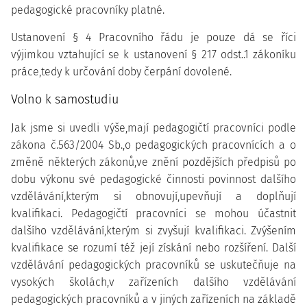
pedagogické pracovníky platné.
Ustanovení § 4 Pracovního řádu je pouze dá se říci
výjimkou vztahující se k ustanovení § 217 odst..1 zákoníku
práce,tedy k určování doby čerpání dovolené.
Volno k samostudiu
Jak jsme si uvedli výše,mají pedagogičtí pracovníci podle
zákona č.563/2004 Sb.,o pedagogických pracovnících a o
změně některých zákonů,ve znění pozdějších předpisů po
dobu výkonu své pedagogické činnosti povinnost dalšího
vzdělávání,kterým si obnovují,upevňují a doplňují
kvalifikaci. Pedagogičtí pracovníci se mohou účastnit
dalšího vzdělávání,kterým si zvyšují kvalifikaci. Zvýšením
kvalifikace se rozumí též její získání nebo rozšíření. Další
vzdělávání pedagogických pracovníků se uskutečňuje na
vysokých školách,v zařízeních dalšího vzdělávání
pedagogických pracovníků a v jiných zařízeních na základě