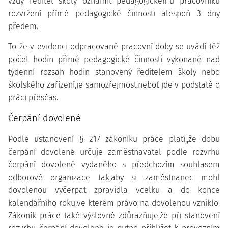
vždy ředitel školy oznámit pedagogickému pracovníku
rozvržení přímé pedagogické činnosti alespoň 3 dny
předem.
To že v evidenci odpracované pracovní doby se uvádí též
počet hodin přímé pedagogické činnosti vykonané nad
týdenní rozsah hodin stanovený ředitelem školy nebo
školského zařízení,je samozřejmost,neboť jde v podstatě o
práci přesčas.
Čerpání dovolené
Podle ustanovení § 217 zákoníku práce platí,,že dobu
čerpání dovolené určuje zaměstnavatel podle rozvrhu
čerpání dovolené vydaného s předchozím souhlasem
odborové organizace tak,aby si zaměstnanec mohl
dovolenou vyčerpat zpravidla vcelku a do konce
kalendářního roku,ve kterém právo na dovolenou vzniklo.
Zákoník práce také výslovně zdůrazňuje,že při stanovení