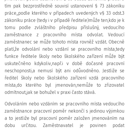
tím pak bezprostředně souvisí ustanovení § 73 zákoníku
práce,,podle kterého v případech uvedených v§ 33 odst.3
zákoníku práce (tedy i v případě ředitele)může ten,kdo je k
tomu podle zvláštního předpisu příslušný, vedoucího
zaměstnance z pracovního místa odvolat. Vedoucí
zaměstnanec se může tohoto místa rovněž vzdát. Obecně
platí,že odvolání nebo vzdání se pracovního místa,tedy
funkce ředitele školy nebo školského zařízení může být
uskutečněno kdykoliv,např.i v době dočasné pracovní
neschopnosti,a nemusí být ani odůvodněno. Jestliže se
ředitel školy nebo školského zařízení vzdá pracovního
místa,do kterého byl jmenován,nemůže to zřizovatel
odmítnout,jak se bohužel v praxi často stává.
Odvoláním nebo vzdáním se pracovního místa vedoucího
zaměstnance pracovní poměr nekončí s jedinou výjimkou
a to jestliže byl pracovní poměr založen jmenováním na
dobu určitou. Zaměstnavatel je povinen podat