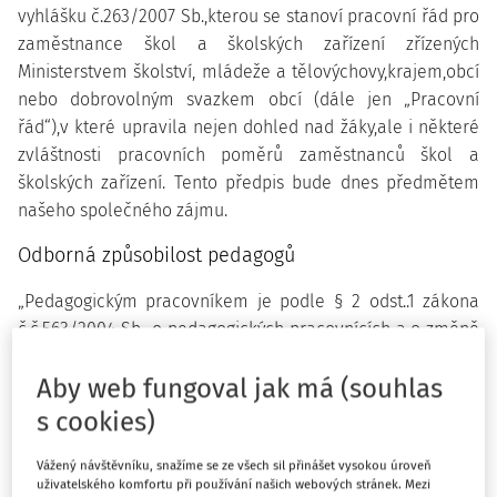
vyhlášku č.263/2007 Sb.,kterou se stanoví pracovní řád pro
zaměstnance škol a školských zařízení zřízených
Ministerstvem školství, mládeže a tělovýchovy,krajem,obcí
nebo dobrovolným svazkem obcí (dále jen „Pracovní
řád“),v které upravila nejen dohled nad žáky,ale i některé
zvláštnosti pracovních poměrů zaměstnanců škol a
školských zařízení. Tento předpis bude dnes předmětem
našeho společného zájmu.
Odborná způsobilost pedagogů
„Pedagogickým pracovníkem je podle § 2 odst..1 zákona
č.č.563/2004 Sb., o pedagogických pracovnících a o změně
některých zákonů,ve znění pozdějších předpisů ten,kdo
Aby web fungoval jak má (souhlas
koná přímou vyučovací,přímou výchovnou,přímou
speciálně pedagogickou nebo přímou pedagogicko-
s cookies)
psychologickou činnost přímým působením na
vzdělávaného,kterým uskutečňuje výchovu a vzdělávání
Vážený návštěvníku, snažíme se ze všech sil přinášet vysokou úroveň
uživatelského komfortu při používání našich webových stránek. Mezi
na základě školského zákona;je zaměstnancem právnické