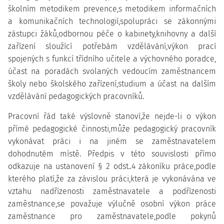
školním metodikem prevence,s metodikem informačních
a komunikačních technologií,spolupráci se zákonnými
zástupci žáků,odbornou péče o kabinety,knihovny a další
zařízení sloužící potřebám vzdělávání,výkon prací
spojených s funkcí třídního učitele a výchovného poradce,
účast na poradách svolaných vedoucím zaměstnancem
školy nebo školského zařízení,studium a účast na dalším
vzdělávání pedagogických pracovníků.
Pracovní řád také výslovně stanoví,že nejde-li o výkon
přímé pedagogické činnosti,může pedagogický pracovník
vykonávat práci i na jiném se zaměstnavatelem
dohodnutém místě. Předpis v této souvislosti přímo
odkazuje na ustanovení § 2 odst..4 zákoníku práce,podle
kterého platí,že za závislou práci,která je vykonávána ve
vztahu nadřízenosti zaměstnavatele a podřízenosti
zaměstnance,se považuje výlučně osobní výkon práce
zaměstnance pro zaměstnavatele,podle pokynů