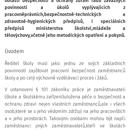
oblasti bezpečnosti a ochrany zdraví řadu závažných
povinností a úkolů vyplývajících z
pracovněprávních,bezpečnostně-technických a
zdravotně-hygienických předpisů, i speciálních
předpisů ministerstva školství,mládeže a
tělovýchovy,včetně jeho metodických opatření a pokynů.
Úvodem
Ředitel školy musí jako jednu ze svých základních
povinností zajišťovat pracovní bezpečnost zaměstnanců
školy a po celý výchovně vzdělávací proces i žáků.
V ustanovení § 101 zákoníku práce je zaměstnavateli
(škole a školskému zařízení)uložena péče o bezpečnost a
ochranu zdraví nejen vlastních zaměstnanců,ale i všech
osob,které se s jeho vědomím zdržují na jeho pracovištích
a v jeho prostorách. Takovými osobami mohou být např.i
zaměstnanci jiných zaměstnavatelů,kteří ve školách