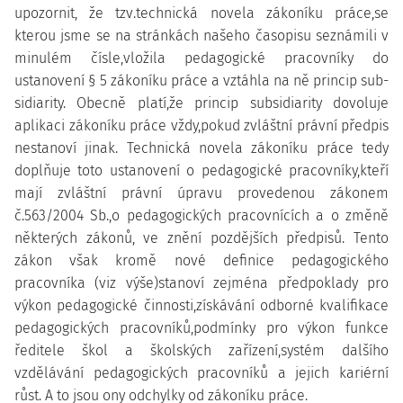
upozornit, že tzv.technická novela zákoníku práce,se
kterou jsme se na stránkách našeho časopisu seznámili v
minulém čísle,vložila pedagogické pracovníky do
ustanovení § 5 zákoníku práce a vztáhla na ně princip sub-
sidiarity. Obecně platí,že princip subsidiarity dovoluje
aplikaci zákoníku práce vždy,pokud zvláštní právní předpis
nestanoví jinak. Technická novela zákoníku práce tedy
doplňuje toto ustanovení o pedagogické pracovníky,kteří
mají zvláštní právní úpravu provedenou zákonem
č.563/2004 Sb.,o pedagogických pracovnících a o změně
některých zákonů, ve znění pozdějších předpisů. Tento
zákon však kromě nové definice pedagogického
pracovníka (viz výše)stanoví zejména předpoklady pro
výkon pedagogické činnosti,získávání odborné kvalifikace
pedagogických pracovníků,podmínky pro výkon funkce
ředitele škol a školských zařízení,systém dalšího
vzdělávání pedagogických pracovníků a jejich kariérní
růst. A to jsou ony odchylky od zákoníku práce.