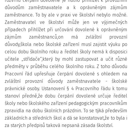
rozvrhu čerpání dovolené je nutno přihlížet k provozním
důvodům zaměstnavatele a k oprávněným zájmům
zaměstnance. To by ale v praxi ve školství nebylo možné.
Zaměstnavatel ve školství může jen ve výjimečných
případech přihlížet při určování dovolené k oprávněným
zájmům zaměstnanců,on má zvláštní provozní
důvody,škola nebo školské zařízení musí zajistit výuku po
celou dobu školního roku a ředitel školy nemá k disposici
učitele „střídače“,který by mohl zastupovat a učit různé
předměty v průběhu celého školního roku. Z toho důvodu
Pracovní řád upřesňuje čerpání dovolené s ohledem na
zvláštní provozní důvody zaměstnavatele - školské
právnické osoby. Ustanovení § 4 Pracovního řádu k tomu
stanoví předně,že dobu čerpání dovolené určuje ředitel
školy nebo školského zařízení pedagogickým pracovníkům
zpravidla na dobu školních prázdnin. To se týká především
základních a středních škol a dá se konstatovat,že to byla i
za starých předpisů taková nepsaná zásada školství.