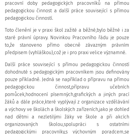
pracovní doby pedagogických pracovníků na přímou
pedagogickou činnost a další práce související s přímou
pedagogickou činností.
Toto členění je v praxi škol zažité a běžné,bylo běžné i za
staré právní úpravy. Novinkou Pracovního řádu je pouze
to,že stanoveno přímo obecně závazným právním
předpisem (vyhláškou),což je i pro praxi velice významné.
Další práce související s přímou pedagogickou činností
dohodnuté s pedagogickým pracovníkem jsou definovány
pouze příkladně. Jedná se například o přípravu na přímou
pedagogickou činnost,přípravu učebních
pomůcek,hodnocení písemných,grafických a jiných prací
žáků a dále práce,které vyplývají z organizace vzdělávání
a výchovy ve školách a školských zařízeních,jako je dohled
nad dětmi a nezletilými žáky ve škole a při akcích
organizovaných školou,spolupráci s ostatními
pedagogickými pracovníky,s výchovným poradcem,se