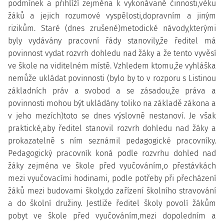
podmínek a přihlíží zejména k vykonávané činnosti,věku
žáků a jejich rozumové vyspělosti,dopravním a jiným
rizikům. Staré (dnes zrušené)metodické návody,kterými
byly vydávány pracovní řády stanovily,že ředitel má
povinnost vydat rozvrh dohledu nad žáky a že tento vyvěsí
ve škole na viditelném místě. Vzhledem ktomu,že vyhláška
nemůže ukládat povinnosti (bylo by to v rozporu s Listinou
základních práv a svobod a se zásadou,že práva a
povinnosti mohou být ukládány toliko na základě zákona a
v jeho mezích)toto se dnes výslovně nestanoví. Je však
praktické,aby ředitel stanovil rozvrh dohledu nad žáky a
prokazatelně s ním seznámil pedagogické pracovníky.
Pedagogický pracovník koná podle rozvrhu dohled nad
žáky zejména ve škole před vyučováním,o přestávkách
mezi vyučovacími hodinami, podle potřeby při přecházení
žáků mezi budovami školy,do zařízení školního stravování
a do školní družiny. Jestliže ředitel školy povolí žákům
pobyt ve škole před vyučováním,mezi dopoledním a