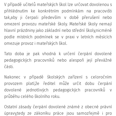
V případě učitelů mateřských škol lze určovat dovolenou s
přihlédnutím ke konkrétním podmínkám na pracovišti
tak,aby ji čerpali především v době přerušení nebo
omezení provozu mateřské školy. Mateřské školy nemají
hlavní prázdniny jako základní nebo střední školy,nicméně
podle místních podmínek se v praxi v letních měsících
omezuje provoz i mateřských škol.
Tato doba je pak vhodná k určení čerpání dovolené
pedagogických pracovníků nebo alespoň její převážné
části.
Nakonec v případě školských zařízení s celoročním
provozem platí,že ředitel může určit dobu čerpání
dovolené jednotlivých pedagogických pracovníků v
průběhu celého školního roku.
Ostatní zásady čerpání dovolené známé z obecné právní
úpravy,tedy ze zákoníku práce jsou samozřejmě i pro