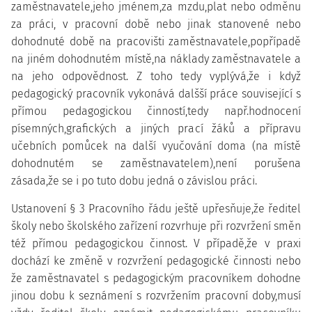
zaměstnavatele,jeho jménem,za mzdu,plat nebo odměnu
za práci, v pracovní době nebo jinak stanovené nebo
dohodnuté době na pracovišti zaměstnavatele,popřípadě
na jiném dohodnutém místě,na náklady zaměstnavatele a
na jeho odpovědnost. Z toho tedy vyplývá,že i když
pedagogický pracovník vykonává dalšší práce související s
přímou pedagogickou činností,tedy např.hodnocení
písemných,grafických a jiných prací žáků a přípravu
učebních pomůcek na další vyučování doma (na místě
dohodnutém se zaměstnavatelem),není porušena
zásada,že se i po tuto dobu jedná o závislou práci.
Ustanovení § 3 Pracovního řádu ještě upřesňuje,že ředitel
školy nebo školského zařízení rozvrhuje při rozvržení směn
též přímou pedagogickou činnost. V případě,že v praxi
dochází ke změně v rozvržení pedagogické činnosti nebo
že zaměstnavatel s pedagogickým pracovníkem dohodne
jinou dobu k seznámení s rozvržením pracovní doby,musí