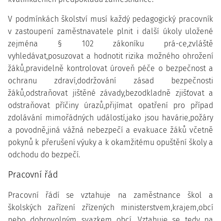
V podmínkách školství musí každý pedagogický pracovník
v zastoupení zaměstnavatele plnit i další úkoly uložené
zejména § 102 zákoníku prá-ce,zvláště
vyhledávat,posuzovat a hodnotit rizika možného ohrožení
žáků,pravidelně kontrolovat úroveň péče o bezpečnost a
ochranu zdraví,dodržování zásad bezpečnosti
žáků,odstraňovat jištěné závady,bezodkladně zjišťovat a
odstraňovat příčiny úrazů,přijímat opatření pro případ
zdolávání mimořádných událostí,jako jsou havárie,požáry
a povodně,jiná vážná nebezpečí a evakuace žáků včetně
pokynů k přerušení výuky a k okamžitému opuštění školy a
odchodu do bezpečí.
Pracovní řád
Pracovní řádí se vztahuje na zaměstnance škol a
školských zařízení zřízených ministerstvem,krajem,obcí
nebo dobrovolným svazkem obcí. Vztahuje se tedy na