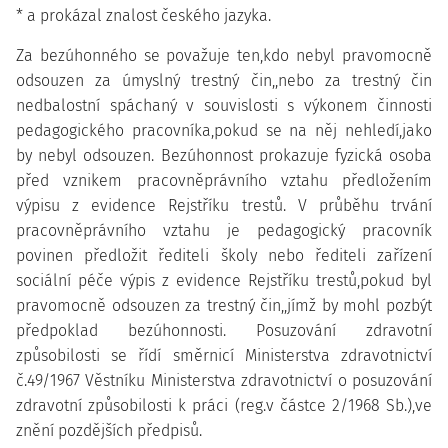
* a prokázal znalost českého jazyka.
Za bezúhonného se považuje ten,kdo nebyl pravomocně
odsouzen za úmyslný trestný čin,,nebo za trestný čin
nedbalostní spáchaný v souvislosti s výkonem činnosti
pedagogického pracovníka,pokud se na něj nehledí,jako
by nebyl odsouzen. Bezúhonnost prokazuje fyzická osoba
před vznikem pracovněprávního vztahu předložením
výpisu z evidence Rejstříku trestů. V průběhu trvání
pracovněprávního vztahu je pedagogický pracovník
povinen předložit řediteli školy nebo řediteli zařízení
sociální péče výpis z evidence Rejstříku trestů,pokud byl
pravomocně odsouzen za trestný čin,,jímž by mohl pozbýt
předpoklad bezúhonnosti. Posuzování zdravotní
způsobilosti se řídí směrnicí Ministerstva zdravotnictví
č.49/1967 Věstníku Ministerstva zdravotnictví o posuzování
zdravotní způsobilosti k práci (reg.v částce 2/1968 Sb.),ve
znění pozdějších předpisů.