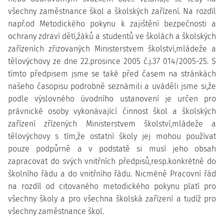
všechny zaměstnance škol a školských zařízení. Na rozdíl
např.od Metodického pokynu k zajištění bezpečnosti a
ochrany zdraví dětí,žáků a studentů ve školách a školských
zařízeních zřizovaných Ministerstvem školství,mládeže a
tělovýchovy ze dne 22.prosince 2005 č.j.37 014/2005-25. S
tímto předpisem jsme se také před časem na stránkách
našeho časopisu podrobně seznámili a uváděli jsme si,že
podle výslovného úvodního ustanovení je určen pro
právnické osoby vykonávající činnost škol a školských
zařízení zřízených Ministerstvem školství,mládeže a
tělovýchovy s tím,že ostatní školy jej mohou používat
pouze podpůrně a v podstatě si musí jeho obsah
zapracovat do svých vnitřních předpisů,resp.konkrétně do
školního řádu a do vnitřního řádu. Nicméně Pracovní řád
na rozdíl od citovaného metodického pokynu platí pro
všechny školy a pro všechna školská zařízení a tudíž pro
všechny zaměstnance škol.