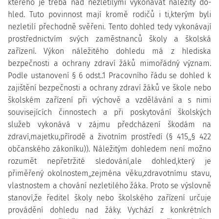
kterého je třeba nad nezletilými vykonávat náležitý do-
hled. Tuto povinnost mají kromě rodičů i ti,kterým byli
nezletilí přechodně svěřeni. Tento dohled tedy vykonávají
prostřednictvím svých zaměstnanců školy a školská
zařízení. Výkon náležitého dohledu má z hlediska
bezpečnosti a ochrany zdraví žáků mimořádný význam.
Podle ustanovení § 6 odst..1 Pracovního řádu se dohled k
zajištění bezpečnosti a ochrany zdraví žáků ve škole nebo
školském zařízení při výchově a vzdělávání a s nimi
souvisejících činnostech a při poskytování školských
služeb vykonává v zájmu předcházení škodám na
zdraví,majetku,přírodě a životním prostředí (§ 415,,§ 422
občanského zákoníku)). Náležitým dohledem není možno
rozumět nepřetržité sledování,ale dohled,který je
přiměřený okolnostem,,zejména věku,zdravotnímu stavu,
vlastnostem a chování nezletilého žáka. Proto se výslovně
stanoví,že ředitel školy nebo školského zařízení určuje
provádění dohledu nad žáky. Vychází z konkrétních