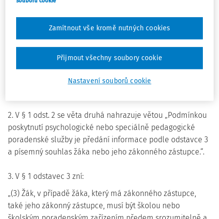
mění takto:
souborů cookie
1. Úvodní věta vyhlášky zní:
Zamítnout vše kromě nutných cookies
„Ministerstvo školství, mládeže a tělovýchovy stanoví
podle § 28 odst. 6, § 121 odst. 1 a § 123 odst. 5 zákona č.
Přijmout všechny soubory cookie
561/2004 Sb., o předškolním, základním, středním, vyšším
odborném a jiném vzdělávání (školský zákon), ve znění
Nastavení souborů cookie
zákona č. 383/2005 Sb. a zákona č. 49/2009 Sb.:“.
2. V § 1 odst. 2 se věta druhá nahrazuje větou „Podmínkou
poskytnutí psychologické nebo speciálně pedagogické
poradenské služby je předání informace podle odstavce 3
a písemný souhlas žáka nebo jeho zákonného zástupce.“.
3. V § 1 odstavec 3 zní:
„(3) Žák, v případě žáka, který má zákonného zástupce,
také jeho zákonný zástupce, musí být školou nebo
školským poradenským zařízením předem srozumitelně a