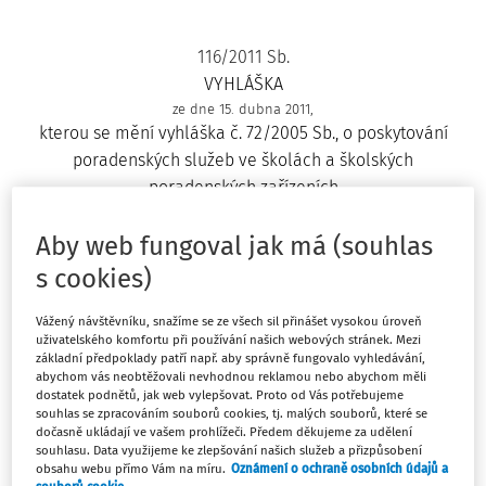
116/2011 Sb.
VYHLÁŠKA
ze dne 15. dubna 2011,
kterou se mění vyhláška č. 72/2005 Sb., o poskytování
poradenských služeb ve školách a školských
poradenských zařízeních
Ministerstvo školství, mládeže a tělovýchovy stanoví podle
§ 28 odst. 6, § 121 odst. 1 a § 123 odst. 5 zákona č. 561/2004
Aby web fungoval jak má (souhlas
Sb., o předškolním, základním, středním, vyšším odborném
s cookies)
a jiném vzdělávání (školský zákon), ve znění zákona č.
383/2005 Sb. a zákona č. 49/2009 Sb.:
Vážený návštěvníku, snažíme se ze všech sil přinášet vysokou úroveň
uživatelského komfortu při používání našich webových stránek. Mezi
základní předpoklady patří např. aby správně fungovalo vyhledávání,
Čl. I
abychom vás neobtěžovali nevhodnou reklamou nebo abychom měli
dostatek podnětů, jak web vylepšovat. Proto od Vás potřebujeme
souhlas se zpracováním souborů cookies, tj. malých souborů, které se
Vyhláška č. 72/2005 Sb., o poskytování poradenských
dočasně ukládají ve vašem prohlížeči. Předem děkujeme za udělení
souhlasu. Data využijeme ke zlepšování našich služeb a přizpůsobení
služeb ve školách a školských poradenských zařízeních, se
obsahu webu přímo Vám na míru.
Oznámení o ochraně osobních údajů a