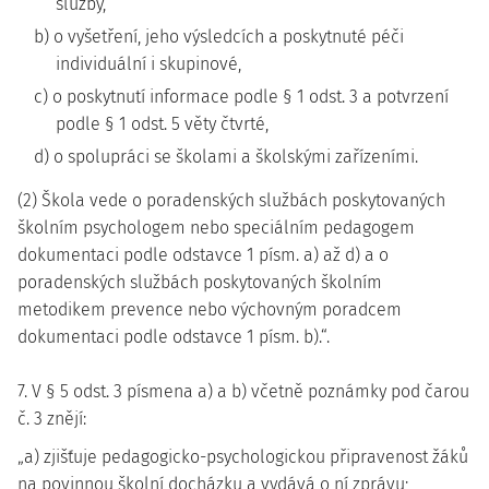
služby,
b) o vyšetření, jeho výsledcích a poskytnuté péči
individuální i skupinové,
c) o poskytnutí informace podle § 1 odst. 3 a potvrzení
podle § 1 odst. 5 věty čtvrté,
d) o spolupráci se školami a školskými zařízeními.
(2) Škola vede o poradenských službách poskytovaných
školním psychologem nebo speciálním pedagogem
dokumentaci podle odstavce 1 písm. a) až d) a o
poradenských službách poskytovaných školním
metodikem prevence nebo výchovným poradcem
dokumentaci podle odstavce 1 písm. b).“.
7. V § 5 odst. 3 písmena a) a b) včetně poznámky pod čarou
č. 3 znějí:
„a) zjišťuje pedagogicko-psychologickou připravenost žáků
na povinnou školní docházku a vydává o ní zprávu;