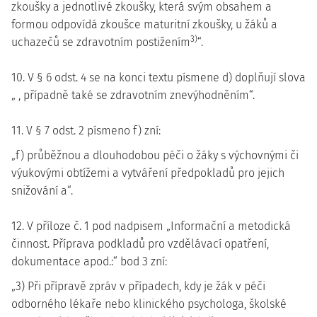
zkoušky a jednotlivé zkoušky, která svým obsahem a
formou odpovídá zkoušce maturitní zkoušky, u žáků a
3)
uchazečů se zdravotním postižením
“.
10. V § 6 odst. 4 se na konci textu písmene d) doplňují slova
„ , případně také se zdravotním znevýhodněním“.
11. V § 7 odst. 2 písmeno f) zní:
„f) průběžnou a dlouhodobou péči o žáky s výchovnými či
výukovými obtížemi a vytváření předpokladů pro jejich
snižování a“.
12. V příloze č. 1 pod nadpisem „Informační a metodická
činnost. Příprava podkladů pro vzdělávací opatření,
dokumentace apod.:“ bod 3 zní:
„3) Při přípravě zpráv v případech, kdy je žák v péči
odborného lékaře nebo klinického psychologa, školské