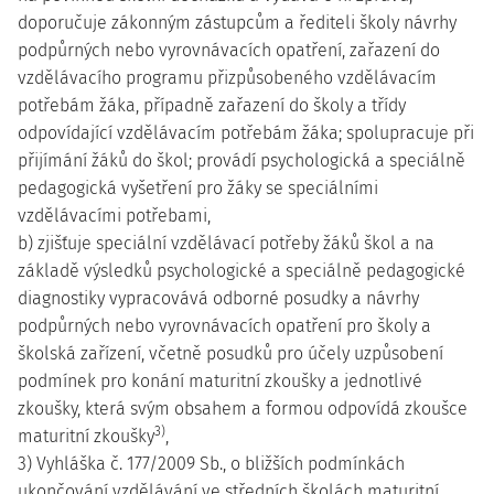
doporučuje zákonným zástupcům a řediteli školy návrhy
podpůrných nebo vyrovnávacích opatření, zařazení do
vzdělávacího programu přizpůsobeného vzdělávacím
potřebám žáka, případně zařazení do školy a třídy
odpovídající vzdělávacím potřebám žáka; spolupracuje při
přijímání žáků do škol; provádí psychologická a speciálně
pedagogická vyšetření pro žáky se speciálními
vzdělávacími potřebami,
b) zjišťuje speciální vzdělávací potřeby žáků škol a na
základě výsledků psychologické a speciálně pedagogické
diagnostiky vypracovává odborné posudky a návrhy
podpůrných nebo vyrovnávacích opatření pro školy a
školská zařízení, včetně posudků pro účely uzpůsobení
podmínek pro konání maturitní zkoušky a jednotlivé
zkoušky, která svým obsahem a formou odpovídá zkoušce
3)
maturitní zkoušky
,
3) Vyhláška č. 177/2009 Sb., o bližších podmínkách
ukončování vzdělávání ve středních školách maturitní