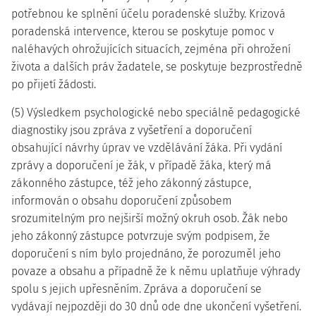
potřebnou ke splnění účelu poradenské služby. Krizová
poradenská intervence, kterou se poskytuje pomoc v
naléhavých ohrožujících situacích, zejména při ohrožení
života a dalších práv žadatele, se poskytuje bezprostředně
po přijetí žádosti.
(5) Výsledkem psychologické nebo speciálně pedagogické
diagnostiky jsou zpráva z vyšetření a doporučení
obsahující návrhy úprav ve vzdělávání žáka. Při vydání
zprávy a doporučení je žák, v případě žáka, který má
zákonného zástupce, též jeho zákonný zástupce,
informován o obsahu doporučení způsobem
srozumitelným pro nejširší možný okruh osob. Žák nebo
jeho zákonný zástupce potvrzuje svým podpisem, že
doporučení s ním bylo projednáno, že porozuměl jeho
povaze a obsahu a případně že k němu uplatňuje výhrady
spolu s jejich upřesněním. Zpráva a doporučení se
vydávají nejpozději do 30 dnů ode dne ukončení vyšetření.