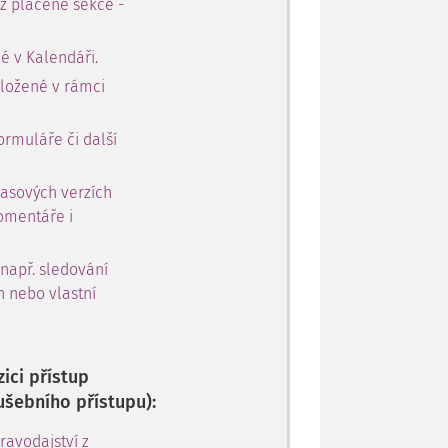
 z placené sekce -
é v Kalendáři.
oložené v rámci
ormuláře či další
časových verzích
omentáře i
 např. sledování
h nebo vlastní
ici přístup
ušebního přístupu):
avodajství z