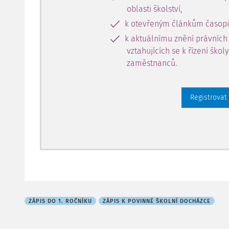
oblasti školství,
k otevřeným článkům časopi
k aktuálnímu znění právních
vztahujících se k řízení škol
zaměstnanců.
Registrovat
ZÁPIS DO 1. ROČNÍKU
ZÁPIS K POVINNÉ ŠKOLNÍ DOCHÁZCE