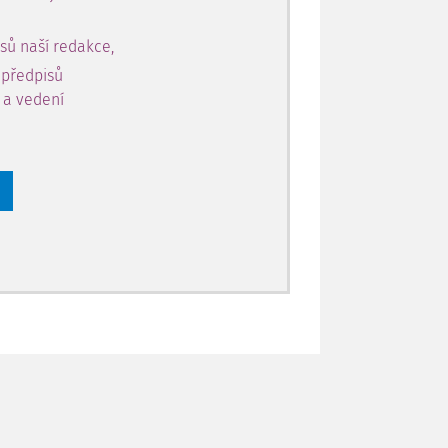
sů naší redakce,
 předpisů
y a vedení