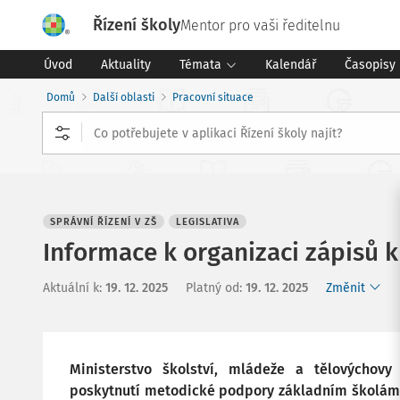
Řízení školy
Mentor pro vaši ředitelnu
Úvod
Aktuality
Témata
Kalendář
Časopisy
Domů
Další oblasti
Pracovní situace
SPRÁVNÍ ŘÍZENÍ V ZŠ
LEGISLATIVA
Informace k organizaci zápisů 
Aktuální k
:
19. 12. 2025
Platný od
:
19. 12. 2025
Změnit
Ministerstvo školství, mládeže a tělovýchov
poskytnutí metodické podpory základním školám p