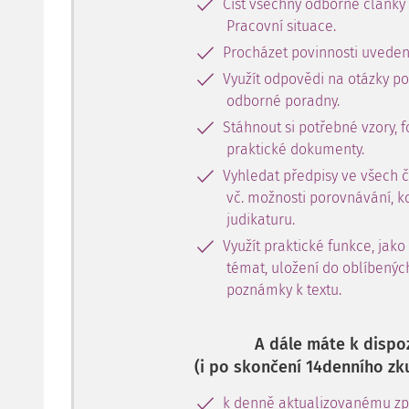
Číst všechny odborné články
Pracovní situace.
Procházet povinnosti uveden
Využít odpovědi na otázky p
odborné poradny.
Stáhnout si potřebné vzory, f
praktické dokumenty.
Vyhledat předpisy ve všech 
vč. možnosti porovnávání, k
judikaturu.
Využít praktické funkce, jako
témat, uložení do oblíbenýc
poznámky k textu.
A dále máte k dispoz
(i po skončení 14denního zk
k denně aktualizovanému zpr