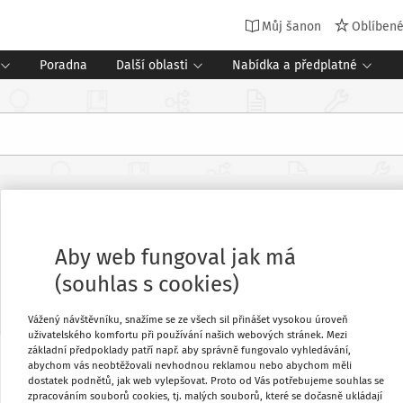
Můj šanon
Oblíben
Poradna
Další oblasti
Nabídka a předplatné
k povinné školní docházce
Aby web fungoval jak má
(souhlas s cookies)
Vážený návštěvníku, snažíme se ze všech sil přinášet vysokou úroveň
uživatelského komfortu při používání našich webových stránek. Mezi
základní předpoklady patří např. aby správně fungovalo vyhledávání,
abychom vás neobtěžovali nevhodnou reklamou nebo abychom měli
y vydává tento dokument, za účelem
Oblíbené
dostatek podnětů, jak web vylepšovat. Proto od Vás potřebujeme souhlas se
ro organizaci zápisů k povinné školní
zpracováním souborů cookies, tj. malých souborů, které se dočasně ukládají