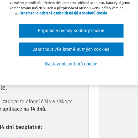
ve vašem prohlížeči. Předem děkujeme za udělení souhlasu. Data využijeme
nímání zápisu jako společenské události
Stáhnout
ke zlepšování našich služeb a přizpůsobení obsahu webu přímo Vám na
míru.
Oznámení o ochraně osobních údajů a souborů cookie
Tisknout
Přijmout všechny soubory cookie
Máte předplatné?
Přihlaste se.
Sdílet
Zamítnout vše kromě nutných cookies
Poznámka
Nastavení souborů cookie
e jen pro
le.
zadejte telefonní číslo a získejte
 aplikace na 14 dnů.
14 dní bezplatně: