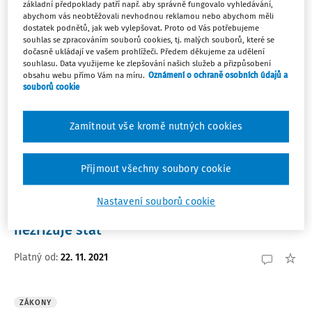
základní předpoklady patří např. aby správně fungovalo vyhledávání,
abychom vás neobtěžovali nevhodnou reklamou nebo abychom měli
ZÁKONY
dostatek podnětů, jak web vylepšovat. Proto od Vás potřebujeme
MZDR 47828/2020-31/MIN/KAN mimořádné
souhlas se zpracováním souborů cookies, tj. malých souborů, které se
opatření - testování obyvatel na
dočasně ukládají ve vašem prohlížeči. Předem děkujeme za udělení
souhlasu. Data využijeme ke zlepšování našich služeb a přizpůsobení
přítomnost viru SARS CoV-2
obsahu webu přímo Vám na míru.
Oznámení o ochraně osobních údajů a
souborů cookie
Platný od
:
21. 11. 2021
Zrušený
:
28. 2. 2022
Zamítnout vše kromě nutných cookies
ZÁKONY
MSMT-31203/2021-1 stanovení dalších fi
Přijmout všechny soubory cookie
nančních prostředků státního rozpočtu na
výdaje spojené s činností základních škol,
Nastavení souborů cookie
středních škol nebo konzervatoří, které
nezřizuje stát
Platný od
:
22. 11. 2021
ZÁKONY