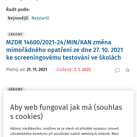
Řadit podle
:
Nejnovější
Nejstarší
ZÁKONY
MZDR 14600/2021-24/MIN/KAN změna
mimořádného opatření ze dne 27. 10. 2021
ke screeningovému testování ve školách
Platný od
:
21. 11. 2021
Zrušený
:
2. 1. 2022
ZÁKONY
MZDR 14600/2021-23/MIN/KAN změna
mimořádného opatření - screeningové
Aby web fungoval jak má (souhlas
testování ve školách
s cookies)
Platný od
:
21. 11. 2021
Zrušený
:
2. 1. 2022
Vážený návštěvníku, snažíme se ze všech sil přinášet vysokou úroveň
uživatelského komfortu při používání našich webových stránek. Mezi