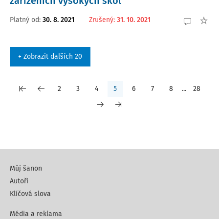
zařízeních vysokých škol
Platný od
:
30. 8. 2021
Zrušený
:
31. 10. 2021
+ Zobrazit dalších 20
2
3
4
5
6
7
8
...
28
Můj šanon
Autoři
Klíčová slova
Média a reklama