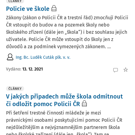
ČLÁNKY
Policie ve škole
Zákony (zákon o Policii ČR a trestní řád) zmocňují Policii
ČR vstoupit do budov a na pozemek školy nebo
školského zřízení (dále jen „škola“) i bez souhlasu jejich
uživatele. Policie ČR může vstoupit do školy jen z
důvodů a za podmínek vymezených zákonem. ...
Ing. Bc. Luděk Cuták plk. v. v.
Vydáno:
13. 12. 2021
ČLÁNKY
V jakých případech může škola odmítnout
či odložit pomoc Policii ČR
Při šetření trestné činnosti mládeže je mezi
právnickými osobami poskytujícími pomoc Policii ČR
nejdůležitějším a nejvýznamnějším partnerem škola
nebo školské zařízení (dále jen „škola“). Tam se