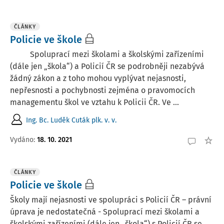
ČLÁNKY
Policie ve škole
Spoluprací mezi školami a školskými zařízeními
(dále jen „škola“) a Policií ČR se podrobněji nezabývá
žádný zákon a z toho mohou vyplývat nejasnosti,
nepřesnosti a pochybnosti zejména o pravomocích
managementu škol ve vztahu k Policii ČR. Ve ...
Ing. Bc. Luděk Cuták plk. v. v.
Vydáno:
18. 10. 2021
ČLÁNKY
Policie ve škole
Školy mají nejasnosti ve spolupráci s Policií ČR – právní
úprava je nedostatečná - Spoluprací mezi školami a
školskými zařízeními (dále jen „škola“) s Policií ČR se