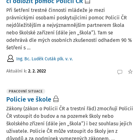
či odložit pomoc Policii ČR
Při šetření trestné činnosti mládeže je mezi
právnickými osobami poskytujícími pomoc Policii ČR
nejdůležitějším a nejvýznamnějším partnerem škola
nebo školské zařízení (dále jen „škola“). Tam se
odehrává dle mých osobních zkušeností odhadem 90 %
šetření s ...
Ing. Bc. Luděk Cuták plk. v. v.
Aktuální k
:
2. 2. 2022
PRACOVNÍ SITUACE
Policie ve škole
Zákony (zákon o Policii ČR a trestní řád) zmocňují Policii
ČR vstoupit do budov a na pozemek školy nebo
školského zřízení (dále jen „škola“) i bez souhlasu jejich
uživatele. Policie ČR může vstoupit do školy jen z
důvodů a za podmínek vymezených zákonem. ...