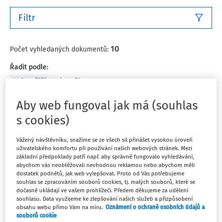
Filtr
10
Počet vyhledaných dokumentů:
Řadit podle
:
Nejnovější
Nejstarší
Aby web fungoval jak má (souhlas
ČLÁNKY
s cookies)
Policie ve škole: Úloha metodika prevence
při podání vysvětlení žáka
Vážený návštěvníku, snažíme se ze všech sil přinášet vysokou úroveň
Setkat se s psychickým nebo fyzickým ubližováním
uživatelského komfortu při používání našich webových stránek. Mezi
základní předpoklady patří např. aby správně fungovalo vyhledávání,
během školní docházky není bohužel ničím výjimečným,
abychom vás neobtěžovali nevhodnou reklamou nebo abychom měli
jak dokazují mnohé průzkumy. V závažných případech
dostatek podnětů, jak web vylepšovat. Proto od Vás potřebujeme
provádí Policie ČR přímo ve škole šetření, při kterém je
souhlas se zpracováním souborů cookies, tj. malých souborů, které se
dočasně ukládají ve vašem prohlížeči. Předem děkujeme za udělení
nejčastěji využíván institut podání vysvětlení ...
souhlasu. Data využijeme ke zlepšování našich služeb a přizpůsobení
obsahu webu přímo Vám na míru.
Oznámení o ochraně osobních údajů a
Ing. Bc. Luděk Cuták plk. v. v.
souborů cookie