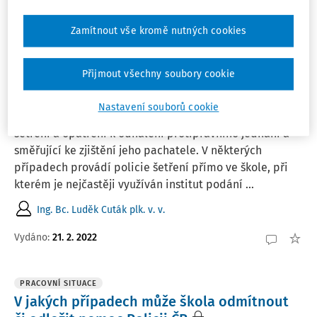
Vydáno:
21. 2. 2022
6 minut čtení
Zamítnout vše kromě nutných cookies
ČLÁNKY
Přijmout všechny soubory cookie
Policie ve škole: Další důležité aspekty při
podání vysvětlení žáka
Nastavení souborů cookie
Policie ČR musí ze zákona učinit všechna potřebná
šetření a opatření k odhalení protiprávního jednání a
směřující ke zjištění jeho pachatele. V některých
případech provádí policie šetření přímo ve škole, při
kterém je nejčastěji využíván institut podání ...
Ing. Bc. Luděk Cuták plk. v. v.
Vydáno:
21. 2. 2022
PRACOVNÍ SITUACE
V jakých případech může škola odmítnout