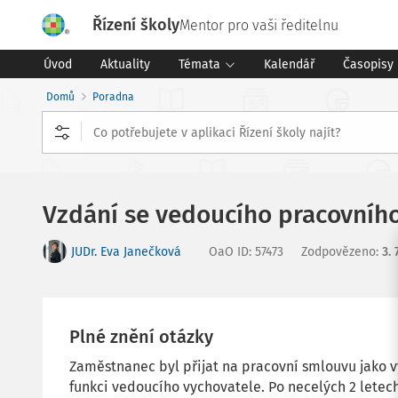
Řízení školy
Mentor pro vaši ředitelnu
Úvod
Aktuality
Témata
Kalendář
Časopisy
Domů
Poradna
Vzdání se vedoucího pracovníh
JUDr. Eva Janečková
OaO ID
:
57473
Zodpovězeno
:
3. 
Plné znění otázky
Zaměstnanec byl přijat na pracovní smlouvu jako v
funkci vedoucího vychovatele. Po necelých 2 letech 