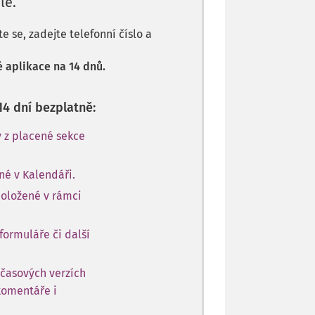
le.
 se, zadejte telefonní číslo a
 aplikace na 14 dnů.
14 dní bezplatně:
y z placené sekce
né v Kalendáři.
položené v rámci
formuláře či další
 časových verzích
komentáře i