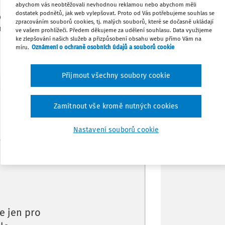
 pokračovat v žádném pracovním poměru
abychom vás neobtěžovali nevhodnou reklamou nebo abychom měli
dostatek podnětů, jak web vylepšovat. Proto od Vás potřebujeme souhlas se
ovní poměr nekončí. Je možné třeba 1.
zpracováním souborů cookies, tj. malých souborů, které se dočasně ukládají
Tisknout
e nabídnout volné místo vychovatele,
ve vašem prohlížeči. Předem děkujeme za udělení souhlasu. Data využijeme
ke zlepšování našich služeb a přizpůsobení obsahu webu přímo Vám na
míru.
Oznámení o ochraně osobních údajů a souborů cookie
Sdílet
Přijmout všechny soubory cookie
Poznámka
Zamítnout vše kromě nutných cookies
Nastavení souborů cookie
Máte předplatné?
Přihlaste se.
e jen pro