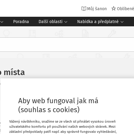
Můj šanon
Oblíben
Poradna
Další oblasti
Nabídka a předplatné
o místa
Související dokumenty (1)
7. 2026
Aby web fungoval jak má
(souhlas s cookies)
Oblíbené
Vážený návštěvníku, snažíme se ze všech sil přinášet vysokou úroveň
ychovatel. Po roce byl jmenován na
uživatelského komfortu při používání našich webových stránek. Mezi
se nyní chce k 31. 1. 2025 vzdát
Stáhnout
základní předpoklady patří např. aby správně fungovalo vyhledávání,