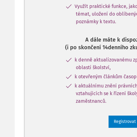
Využít praktické funkce, jak
témat, uložení do oblíbený
poznámky k textu.
A dále máte k dispoz
(i po skončení 14denního zk
k denně aktualizovanému zp
oblasti školství,
k otevřeným článkům časopi
k aktuálnímu znění právníc
vztahujících se k řízení ško
zaměstnanců.
Registrovat