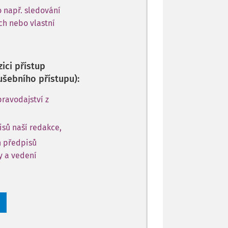
o např. sledování
ch nebo vlastní
ici přístup
ušebního přístupu):
ravodajství z
sů naší redakce,
h předpisů
ly a vedení