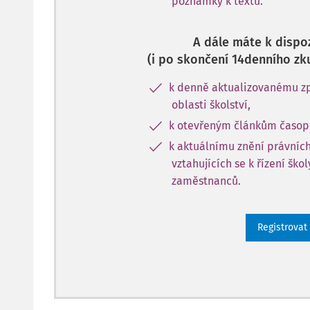
poznámky k textu.
A dále máte k dispoz
(i po skončení 14denního zk
k denně aktualizovanému zp
oblasti školství,
k otevřeným článkům časopi
k aktuálnímu znění právníc
vztahujících se k řízení ško
zaměstnanců.
Registrovat