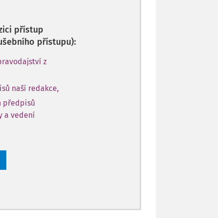
ici přístup
ušebního přístupu):
ravodajství z
sů naší redakce,
h předpisů
ly a vedení