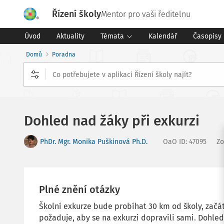
Řízení školy
Mentor pro vaši ředitelnu
Úvod
Aktuality
Témata
Kalendář
Časopisy
Domů
Poradna
Dohled nad žáky při exkurzi
PhDr. Mgr. Monika Puškinová Ph.D.
OaO ID
:
47095
Z
Plné znění otázky
Školní exkurze bude probíhat 30 km od školy, začáte
požaduje, aby se na exkurzi dopravili sami. Dohled