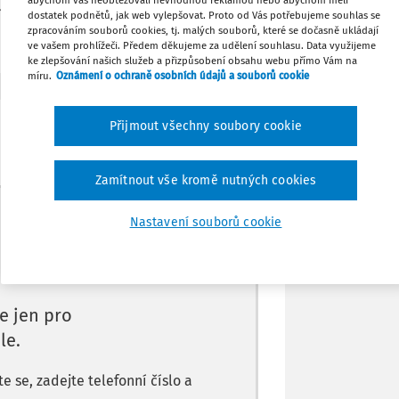
ky při takovéto vzdálenosti?
dostatek podnětů, jak web vylepšovat. Proto od Vás potřebujeme souhlas se
zpracováním souborů cookies, tj. malých souborů, které se dočasně ukládají
Tisknout
ve vašem prohlížeči. Předem děkujeme za udělení souhlasu. Data využijeme
ke zlepšování našich služeb a přizpůsobení obsahu webu přímo Vám na
míru.
Oznámení o ochraně osobních údajů a souborů cookie
Sdílet
Přijmout všechny soubory cookie
Poznámka
Zamítnout vše kromě nutných cookies
Máte předplatné?
Přihlaste se.
Nastavení souborů cookie
e jen pro
le.
 se, zadejte telefonní číslo a