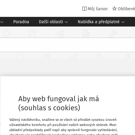
Můj šanon
Oblíben
Poradna
Další oblasti
Nabídka a předplatné
Související dokumenty (3)
odpovězeno
:
24. 9. 2024
Aby web fungoval jak má
(souhlas s cookies)
Oblíbené
Vážený návštěvníku, snažíme se ze všech sil přinášet vysokou úroveň
k je v 9.50. Škola po 15letých žácích
uživatelského komfortu při používání našich webových stránek. Mezi
základní předpoklady patří např. aby správně fungovalo vyhledávání,
 bude pouze při samotné akci. Jak je to
Stáhnout
abychom vás neobtěžovali nevhodnou reklamou nebo abychom měli