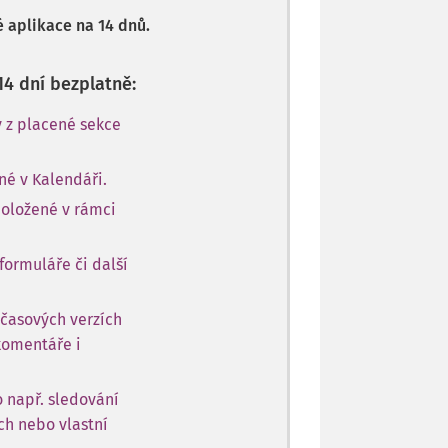
 aplikace na 14 dnů.
14 dní bezplatně:
y z placené sekce
né v Kalendáři.
položené v rámci
formuláře či další
 časových verzích
komentáře i
o např. sledování
ch nebo vlastní