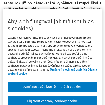
Tento rok již po pětadvacáté vyběhnou zástupci škol z
celé České republiky na zelené fotbalové trávníky. Ve
školním roce 2023/2024 se totiž odehraje jubilejní
ročník populárního turnaje McDonald’s Cup, který je
Aby web fungoval jak má (souhlas
největším sportovním turnajem pro žáky I. stupně ZŠ.
s cookies)
Registrace ve třech kategoriích jsou otevřeny, školy
mohou své týmy hlásit až do března, a to na oficiálním
Vážený návštěvníku, snažíme se ze všech sil přinášet vysokou úroveň
uživatelského komfortu při používání našich webových stránek. Mezi
webu turnaje www.mcdonaldscup.cz.
základní předpoklady patří např. aby správně fungovalo vyhledávání,
abychom vás neobtěžovali nevhodnou reklamou nebo abychom měli
dostatek podnětů, jak web vylepšovat. Proto od Vás potřebujeme
O popularitě McDonald’s Cupu, největšího sportovního
souhlas se zpracováním souborů cookies, tj. malých souborů, které se
školního projektu pro základní školy, se nedá pochybovat.
dočasně ukládají ve vašem prohlížeči. Předem děkujeme za udělení
souhlasu. Data využijeme ke zlepšování našich služeb a přizpůsobení
Za
obsahu webu přímo Vám na míru.
Oznámení o ochraně osobních údajů a
souborů cookie
Máte předplatné?
Přihlaste se.
Zamítnout vše kromě nutných cookies
Přijmout všechny soubory cookie