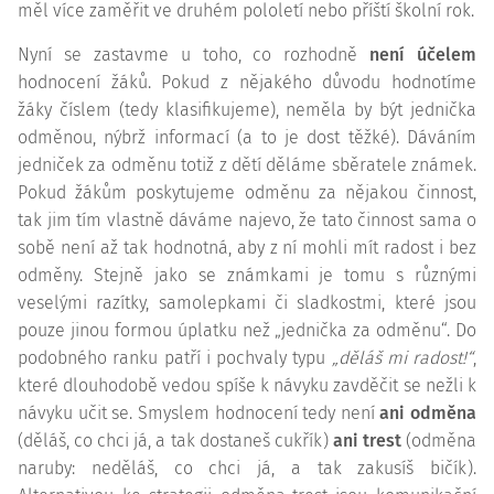
měl více zaměřit ve druhém pololetí nebo příští školní rok.
Nyní se zastavme u toho, co rozhodně
není účelem
hodnocení žáků. Pokud z nějakého důvodu hodnotíme
žáky číslem (tedy klasifikujeme), neměla by být jednička
odměnou, nýbrž informací (a to je dost těžké). Dáváním
jedniček za odměnu totiž z dětí děláme sběratele známek.
Pokud žákům poskytujeme odměnu za nějakou činnost,
tak jim tím vlastně dáváme najevo, že tato činnost sama o
sobě není až tak hodnotná, aby z ní mohli mít radost i bez
odměny. Stejně jako se známkami je tomu s různými
veselými razítky, samolepkami či sladkostmi, které jsou
pouze jinou formou úplatku než „jednička za odměnu“. Do
podobného ranku patří i pochvaly typu
„děláš mi radost!“
,
které dlouhodobě vedou spíše k návyku zavděčit se nežli k
návyku učit se. Smyslem hodnocení tedy není
ani odměna
(děláš, co chci já, a tak dostaneš cukřík)
ani trest
(odměna
naruby: neděláš, co chci já, a tak zakusíš bičík).