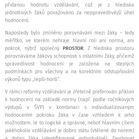
přidanou hodnotu vzdělávání, což je z hlediska
jednotlivých žáků považováno za nejspravedlivější úhel
hodnocení.
Naposledy bylo zmíněno porovnávání mezi žáky – tedy
měřítko, ve kterém nehraje hlavní roli ani norma, ani
pokrok, nýbrž společný
PROSTOR
. Z hlediska prostoru
porovnáváme žákovy schopnosti s ostatními žáky, přičemž
spravedlivost hodnocení je založena na stejných
podmínkách pro všechny a na korektním odstupňování
výkonů typu „lepší-horší“.
V rámci reformy vzdělávání je zřetelně preferován příklon
k hodnocení na základě normy (např. podle ročníkových
výstupů v ŠVP) v kombinaci s individualizovaným
hodnocením pokroku žáka v čase vzhledem k jeho
možnostem. Je to logické a správné, neboť hlavním cílem
jakéhokoliv vzdělávání je dobro státu (vtělené do norem)
a dobro žáka (identifikované individuálně). Zavrhovat