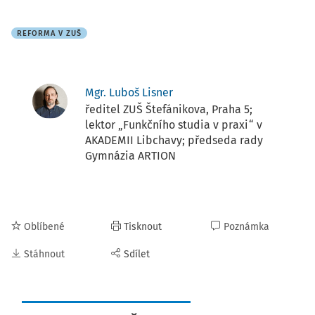
REFORMA V ZUŠ
Mgr. Luboš Lisner
ředitel ZUŠ Štefánikova, Praha 5;
lektor „Funkčního studia v praxi“ v
AKADEMII Libchavy; předseda rady
Gymnázia ARTION
Oblíbené
Tisknout
Poznámka
Stáhnout
Sdílet