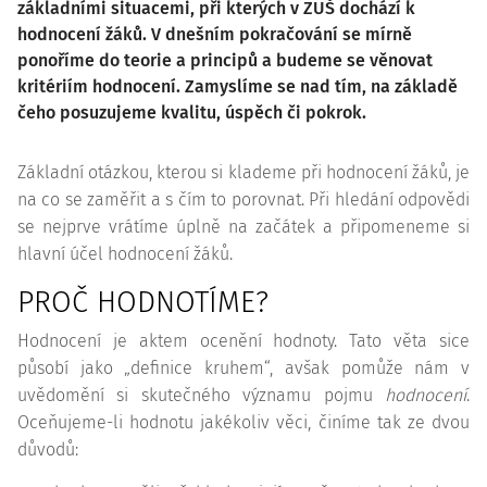
základními situacemi, při kterých v ZUŠ dochází k
hodnocení žáků. V dnešním pokračování se mírně
ponoříme do teorie a principů a budeme se věnovat
kritériím hodnocení. Zamyslíme se nad tím, na základě
čeho posuzujeme kvalitu, úspěch či pokrok.
Základní otázkou, kterou si klademe při hodnocení žáků, je
na co se zaměřit a s čím to porovnat. Při hledání odpovědi
se nejprve vrátíme úplně na začátek a připomeneme si
hlavní účel hodnocení žáků.
PROČ HODNOTÍME?
Hodnocení je aktem ocenění hodnoty. Tato věta sice
působí jako „definice kruhem“, avšak pomůže nám v
uvědomění si skutečného významu pojmu
hodnocení
.
Oceňujeme-li hodnotu jakékoliv věci, činíme tak ze dvou
důvodů: