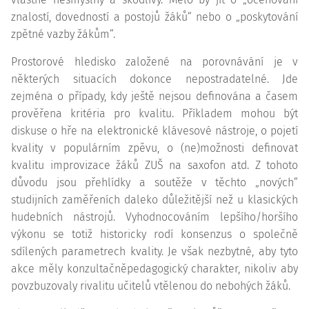
znalostí, dovedností a postojů žáků“ nebo o „poskytování
zpětné vazby žákům“.
Prostorové hledisko založené na porovnávání je v
některých situacích dokonce nepostradatelné. Jde
zejména o případy, kdy ještě nejsou definována a časem
prověřena kritéria pro kvalitu. Příkladem mohou být
diskuse o hře na elektronické klávesové nástroje, o pojetí
kvality v populárním zpěvu, o (ne)možnosti definovat
kvalitu improvizace žáků ZUŠ na saxofon atd. Z tohoto
důvodu jsou přehlídky a soutěže v těchto „nových“
studijních zaměřeních daleko důležitější než u klasických
hudebních nástrojů. Vyhodnocováním lepšího/horšího
výkonu se totiž historicky rodí konsenzus o společně
sdílených parametrech kvality. Je však nezbytné, aby tyto
akce měly konzultačněpedagogický charakter, nikoliv aby
povzbuzovaly rivalitu učitelů vtělenou do nebohých žáků.