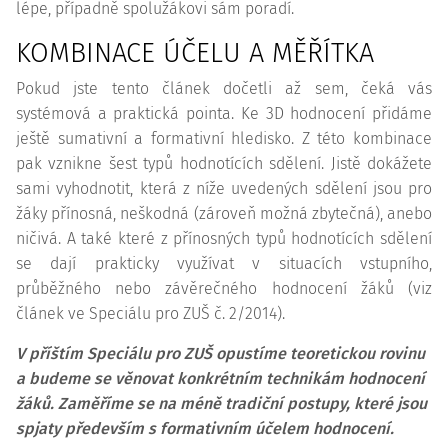
lépe, případně spolužákovi sám poradí.
KOMBINACE ÚČELU A MĚŘÍTKA
Pokud jste tento článek dočetli až sem, čeká vás
systémová a praktická pointa. Ke 3D hodnocení přidáme
ještě sumativní a formativní hledisko. Z této kombinace
pak vznikne šest typů hodnotících sdělení. Jistě dokážete
sami vyhodnotit, která z níže uvedených sdělení jsou pro
žáky přínosná, neškodná (zároveň možná zbytečná), anebo
ničivá. A také které z přínosných typů hodnotících sdělení
se dají prakticky využívat v situacích vstupního,
průběžného nebo závěrečného hodnocení žáků (viz
článek ve Speciálu pro ZUŠ č. 2/2014).
V příštím Speciálu pro ZUŠ opustíme teoretickou rovinu
a budeme se věnovat konkrétním technikám hodnocení
žáků. Zaměříme se na méně tradiční postupy, které jsou
spjaty především s formativním účelem hodnocení.