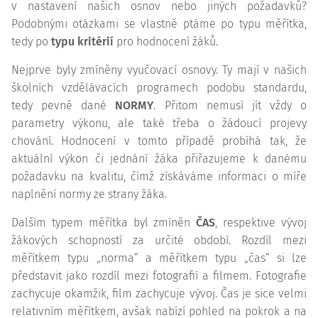
v nastavení našich osnov nebo jiných požadavků?
Podobnými otázkami se vlastně ptáme po typu měřítka,
tedy po
typu kritérií
pro hodnocení žáků.
Nejprve byly zmíněny vyučovací osnovy. Ty mají v našich
školních vzdělávacích programech podobu standardu,
tedy pevně dané
NORMY
. Přitom nemusí jít vždy o
parametry výkonu, ale také třeba o žádoucí projevy
chování. Hodnocení v tomto případě probíhá tak, že
aktuální výkon či jednání žáka přiřazujeme k danému
požadavku na kvalitu, čímž získáváme informaci o míře
naplnění normy ze strany žáka.
Dalším typem měřítka byl zmíněn
ČAS
, respektive vývoj
žákových schopností za určité období. Rozdíl mezi
měřítkem typu „norma“ a měřítkem typu „čas“ si lze
představit jako rozdíl mezi fotografií a filmem. Fotografie
zachycuje okamžik, film zachycuje vývoj. Čas je sice velmi
relativním měřítkem, avšak nabízí pohled na pokrok a na