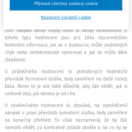
Přijmout všechny soubory cookie
Formativní hodnocení
žákům prostřednictvím
individualizovaného komentáře poskytuje nejen
Nastavení souborů cookie
povzbuzení, ale také informaci o tom, co dělají dobře a v
čem naopak dělají chyby nebo to dělají nedokonale. U
tohoto typu hodnocení jsou pro žáka nejcennějšími
konkrétní informace, jak se v budoucnu může podobných
chyb nebo nedokonalostí vyvarovat a jak se může dále
zlepšovat.
U průběžného hodnocení (v jednotlivých hodinách)
převládá formativní složka, tedy zaměření na další rozvoj
žáka. Mimo to je ale také důležité, aby žák věděl, jak si
celkově stojí, jak daleko je od cíle.
U závěrečného hodnocení (u zkoušek, na vysvědčení)
naopak v praxi převládá sumativní složka, tedy zaměření
na konečný přehled. To však neznamená, že by žák
nemohl vědět, co konkrétně zvládá skvěle a na co by se