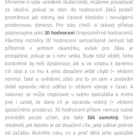
Shrneme-li výše uvedené skutečnosti, můžeme považovat
za ideální, pokud se nám do hodnocení žáků podaří
promítnout jak normy, tak časové hledisko i nevulgární
prostorovou dimenzi. Pro tuto chvíli si takový přístup
pojmenujme jako
3D hodnocení
(trojrozměrné hodnocení).
Všechny rozměry 3D hodnocení samozřejmě nemusí být
přítomné v jednom okamžiku, avšak pro žáka je
prospěšné, pokud se s nimi setká. Bude totiž vědět, čeho
konkrétně by měl dosáhnout, jak si ve vztahu k danému
cíli stojí a co mu k jeho dosažení ještě chybí (= vědomí
normy). Také si uvědomí, zdali pro to on sám v poslední
době opravdu něco udělal (= vědomí vývoje v čase). A
nakonec se může inspirovat u svého spolužáka a mimo
jiné i uznat, že daný cíl je opravdu reálný (= vědomí
společného prostoru). 3D hodnocení přitom nemusí nutně
provádět pouze učitel, ale také
žák samotný
. Sám
zhodnotí, jak daleko je od dosažení cíle, jaký udělal pokrok
od začátku školního roku, co a proč dělá jeho spolužák