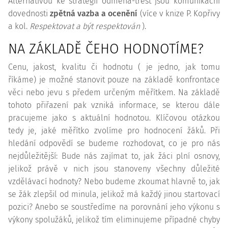
Alternativou ke strategii odměna-trest jsou komunikační
dovednosti
zpětná vazba a ocenění
(více v knize P. Kopřivy
a kol.
Respektovat a být respektován
).
NA ZÁKLADĚ ČEHO HODNOTÍME?
Cenu, jakost, kvalitu či hodnotu ( je jedno, jak tomu
říkáme) je možné stanovit pouze na základě konfrontace
věci nebo jevu s předem určeným měřítkem. Na základě
tohoto přiřazení pak vzniká informace, se kterou dále
pracujeme jako s aktuální hodnotou. Klíčovou otázkou
tedy je, jaké měřítko zvolíme pro hodnocení žáků. Při
hledání odpovědí se budeme rozhodovat, co je pro nás
nejdůležitější: Bude nás zajímat to, jak žáci plní osnovy,
jelikož právě v nich jsou stanoveny všechny důležité
vzdělávací hodnoty? Nebo budeme zkoumat hlavně to, jak
se žák zlepšil od minula, jelikož má každý jinou startovací
pozici? Anebo se soustředíme na porovnání jeho výkonu s
výkony spolužáků, jelikož tím eliminujeme případné chyby