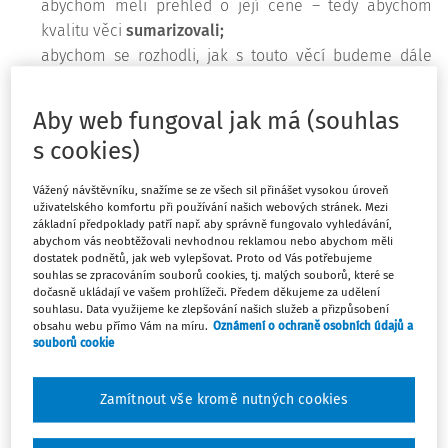
abychom měli přehled o její ceně – tedy abychom
kvalitu věci
sumarizovali;
abychom se rozhodli, jak s touto věcí budeme dále
nakládat (nabízeli ji k prodeji, snížili nebo zvýšili její
cenu, vylepšili ji, těšili se z ní...) – tedy abychom věc
Aby web fungoval jak má (souhlas
(trans)formovali.
s cookies)
Tato logika platí nejen pro hodnocení kvality výrobků, ale
Vážený návštěvníku, snažíme se ze všech sil přinášet vysokou úroveň
také pro hodnocení pedagogických jevů. Oba výše
uživatelského komfortu při používání našich webových stránek. Mezi
uvedené účely hodnocení (pro přehled a pro rozvoj) mají
základní předpoklady patří např. aby správně fungovalo vyhledávání,
abychom vás neobtěžovali nevhodnou reklamou nebo abychom měli
své místo i ve školním prostředí. V této souvislosti se v
dostatek podnětů, jak web vylepšovat. Proto od Vás potřebujeme
praxi užívají pojmy „sumativní hodnocení“ a „formativní
souhlas se zpracováním souborů cookies, tj. malých souborů, které se
dočasně ukládají ve vašem prohlížeči. Předem děkujeme za udělení
hodnocení“.
souhlasu. Data využijeme ke zlepšování našich služeb a přizpůsobení
obsahu webu přímo Vám na míru.
Oznámení o ochraně osobních údajů a
Sumativní hodnocení
žákům prostřednictvím objektivních
souborů cookie
měřítek poskytuje konečný přehled o podaném výkonu
(jak si stojí). Jde o hodnocení, kterým učitel shrnuje žákovy
Zamítnout vše kromě nutných cookies
výsledky, nejčastěji pomocí nějaké hodnotící stupnice
(např. 1–5, ale také 0 % – 100 % atd.).