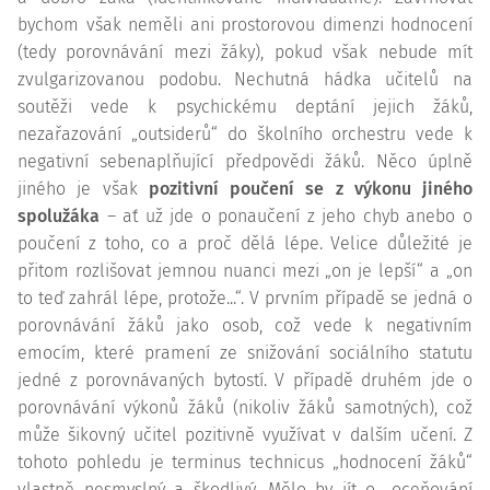
bychom však neměli ani prostorovou dimenzi hodnocení
(tedy porovnávání mezi žáky), pokud však nebude mít
zvulgarizovanou podobu. Nechutná hádka učitelů na
soutěži vede k psychickému deptání jejich žáků,
nezařazování „outsiderů“ do školního orchestru vede k
negativní sebenaplňující předpovědi žáků. Něco úplně
jiného je však
pozitivní poučení se z výkonu jiného
spolužáka
– ať už jde o ponaučení z jeho chyb anebo o
poučení z toho, co a proč dělá lépe. Velice důležité je
přitom rozlišovat jemnou nuanci mezi „on je lepší“ a „on
to teď zahrál lépe, protože...“. V prvním případě se jedná o
porovnávání žáků jako osob, což vede k negativním
emocím, které pramení ze snižování sociálního statutu
jedné z porovnávaných bytostí. V případě druhém jde o
porovnávání výkonů žáků (nikoliv žáků samotných), což
může šikovný učitel pozitivně využívat v dalším učení. Z
tohoto pohledu je terminus technicus „hodnocení žáků“
vlastně nesmyslný a škodlivý. Mělo by jít o „oceňování