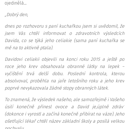
ojedinělá...
„Dobrý den,
dnes po rozhovoru s paní kuchařkou jsem si uvědomil, že
jsem Vás chtěl informovat o zdravotních výsledcích
Davida, co se týká jeho celiakie (sama paní kuchařka se
mě na to aktivně ptala).
Davidovi celiakii objevili na konci roku 2015 a ještě po
roce jeho krev obsahovala obranné látky na lepek –
vyčištění trvá delší dobu. Poslední kontrola, kterou
absolvoval, proběhla na jaře letošního roku a jeho krev
poprvé nevykazovala žádné stopy obranných látek.
To znamená, že výsledek našeho, ale samozřejmě i Vašeho
úsilí konečně přinesl ovoce a David je,úplně zdráv’
(dokonce i vyrostl a začíná konečně přibírat na váze). Jeho
ošetřující lékař chtěl název základní školy a posílá velkou
pochvalu.