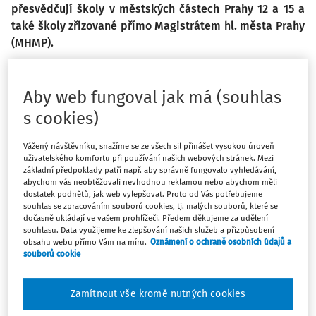
přesvědčují školy v městských částech Prahy 12 a 15 a
také školy zřizované přímo Magistrátem hl. města Prahy
(MHMP).
Aby web fungoval jak má (souhlas
Velkou podporu implementaci dietního stravování
s cookies)
poskytuje i
radní pro školství a evropské fondy Ing. Mgr.
Irena Ropková:
Vážený návštěvníku, snažíme se ze všech sil přinášet vysokou úroveň
uživatelského komfortu při používání našich webových stránek. Mezi
základní předpoklady patří např. aby správně fungovalo vyhledávání,
„Do konce roku 2017 bychom velice rádi implementovali
abychom vás neobtěžovali nevhodnou reklamou nebo abychom měli
dietní stravování minimálně do 20 školních jídelen
dostatek podnětů, jak web vylepšovat. Proto od Vás potřebujeme
zřizovaných MHMP. Týká se to také jídelen v domovech
souhlas se zpracováním souborů cookies, tj. malých souborů, které se
dočasně ukládají ve vašem prohlížeči. Předem děkujeme za udělení
mládeže, kde je stravování celodenní a děti a studenti s
souhlasu. Data využijeme ke zlepšování našich služeb a přizpůsobení
jakoukoli zdravotní dietou by jinak neměli šanci na kvalitní
obsahu webu přímo Vám na míru.
Oznámení o ochraně osobních údajů a
souborů cookie
a hodnotnou stravu. Vím, že dietní stravování není
zákonnou povinností, a proto si velmi vážím ochoty a
Zamítnout vše kromě nutných cookies
práce kuchařek, které se rozhodly vyjít dětem se zdravotní
komplikací vstříc a zajišťují dietní stravování nad rámec