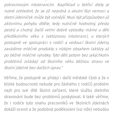
potravinovým intolerancím. Například u šetřící diety je
nutné zohlednit, že se již nejedná o akutní fázi nemoci a
dietní jídelníček může být volnější. Musí být přizpůsoben již
aktivnímu pohybu dítěte, tedy nutričně hodnotný, přesto
pestrý a chutný. Další velmi dobré výsledky máme u dětí
předškolního věku s laktózovou intolerancí, u kterých
postupně ve spolupráci s rodiči a vedoucí školní jídelny
zavádíme mléčné produkty s nízkým obsahem laktózy až
po běžné mléčné výrobky. Tyto děti potom bez jakýchkoliv
problémů zvládají od školního věku běžnou stravu ve
školní jídelně bez dalších úprav.“
Věříme, že postupně se přidají i další městské části a že v
blízké budoucnosti nebude pro žádného z rodičů problém
najít pro své dítě školní zařízení, které službu dietního
stravování bude bez problémů poskytovat. A také věříme,
že i rodiče tuto snahu pracovníků ve školních jídelnách
dokáží ocenit a že podobná poděkování (viz níže) nebudou