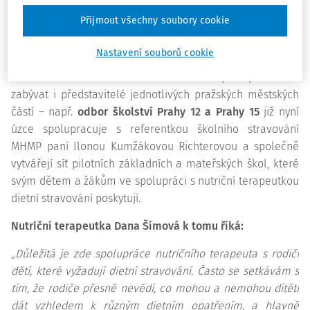
svých běžných pracovních povinností. Školní jídelny, které
Přijmout všechny soubory cookie
možnost dietního stravování nabízejí, chceme podporovat
jak metodicky, tak v rámci možností i finančně.“
Nastavení souborů cookie
Otázkou dietního stravování ve školách se postupně začali
zabývat i představitelé jednotlivých pražských městských
částí – např.
odbor školství Prahy 12 a Prahy 15
již nyní
úzce spolupracuje s referentkou školního stravování
MHMP paní Ilonou Kumžákovou Richterovou a společně
vytvářejí síť pilotních základních a mateřských škol, které
svým dětem a žákům ve spolupráci s nutriční terapeutkou
dietní stravování poskytují.
Nutriční terapeutka Dana Šímová k tomu říká:
„Důležitá je zde spolupráce nutričního terapeuta s rodiči
dětí, které vyžadují dietní stravování. Často se setkávám s
tím, že rodiče přesně nevědí, co mohou a nemohou dítěti
dát vzhledem k různým dietním opatřením, a hlavně