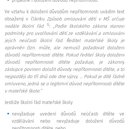
případně i doložení důvodů nepřítomnosti.
Ve vztahu k doložení důvodům nepřítomnosti uvádím text
obsažený v článku
Způsob omlouvání dětí v MŠ určuje
1)
nadále školní řád
:
„Podle školského zákona stanoví
podmínky pro uvolňování dětí ze vzdělávání a omlouvání
jejich neúčasti školní řád. Ředitel mateřské školy je
oprávněn (tzn. může, ale nemusí) požadovat doložení
důvodů nepřítomnosti dítěte. Pokud ředitel školy doložení
důvodů nepřítomnosti dítěte požaduje, je zákonný
zástupce povinen doložit důvody nepřítomnosti dítěte, a to
nejpozději do tří dnů ode dne výzvy. … Pokud je dítě řádně
omluveno, jedná se o legitimní důvod nepřítomnosti dítěte
v mateřské škole.“
Jestliže školní řád mateřské školy
nevyžaduje uvedení důvodů neúčasti dítěte ve
vzdělávání nebo nevyžaduje doložení důvodů
nepřítomnosti dítěte, nebo