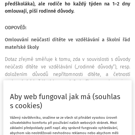
předškoláka), ale rodiče ho každý týden na 1–2 dny
omlouvají, píší rodinné důvody.
ODPOVĚĎ:
Omlouvání neúčasti dítěte ve vzdělávání a školní řád
mateřské školy
Dotaz zřejmě směřuje k tomu, zda v souvislosti s důvody
neúčasti dítěte ve vzdělávání („rodinné důvody“), resp.
doložením důvodů nepřítomnosti dítěte, a četností
omlouvání („každý týden na 1–2 dny“) jsou, nebo nejsou
splněny podmínky omlouvání neúčasti dítěte ve
Aby web fungoval jak má (souhlas
vzdělávání. Bez znalosti školního řádu mateřské školy,
který stanoví podmínky omlouvání neúčasti dítěte ve
s cookies)
vzdělávání, však na uvedený dotaz nelze odpovědět.
Vážený návštěvníku, snažíme se ze všech sil přinášet vysokou úroveň
uživatelského komfortu při používání našich webových stránek. Mezi
Příčina spočívá v tom, že podmínky omlouvání neúčasti
základní předpoklady patří např. aby správně fungovalo vyhledávání,
dítěte ve vzdělávání nestanoví právní předpis (školský
abychom vás neobtěžovali nevhodnou reklamou nebo abychom měli