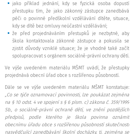
jako příklad jednání, kdy se fyzická osoba dopustí
přestupku tím, že jako zákonný zástupce zanedbává
péči o povinné předškolní vzdělávání dítěte, situace,
kdy se dítě bez omluvy neúčastní vzdělávání;
že před projednáváním přestupků je nezbytné, aby
škola kontaktovala zákonné zástupce a pokusila se
zjistit důvody vzniklé situace; že je vhodné také začít
spolupracovat s orgánem sociálně-právní ochrany dětí.
Ve výše uvedeném materiálu MŠMT uvádí, že přestupky
projednává obecní úřad obce s rozšířenou působností.
Dále se ve výše uvedeném materiálu MŠMT konstatuje:
„Co se týče oznamovací povinnosti, lze poukázat zejména
na § 10 odst. 4 ve spojení s § 6 písm. c) zákona č. 359/1999
Sb., o sociálně-právní ochraně dětí, ve znění pozdějších
předpisů, podle kterého je škola povinna oznámit
obecnímu úřadu obce s rozšířenou působností skutečnosti
nasvědčující zanedbávání školní docházky, tj. zejména se