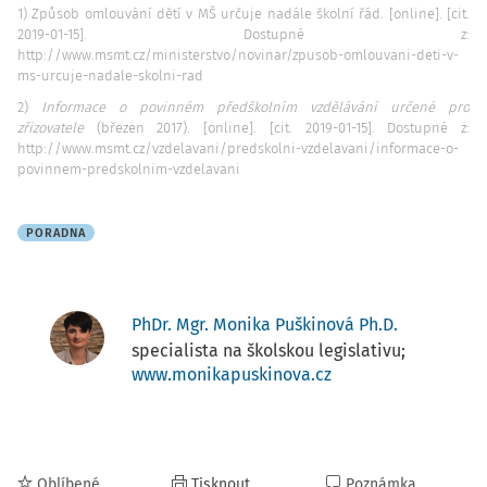
1) Způsob omlouvání dětí v MŠ určuje nadále školní řád. [online]. [cit.
2019-01-15]. Dostupné z:
http://www.msmt.cz/ministerstvo/novinar/zpusob-omlouvani-deti-v-
ms-urcuje-nadale-skolni-rad
2)
Informace o povinném předškolním vzdělávání určené pro
zřizovatele
(březen 2017). [online]. [cit. 2019-01-15]. Dostupné z:
http://www.msmt.cz/vzdelavani/predskolni-vzdelavani/informace-o-
povinnem-predskolnim-vzdelavani
PORADNA
PhDr. Mgr. Monika Puškinová Ph.D.
specialista na školskou legislativu;
www.monikapuskinova.cz
Oblíbené
Tisknout
Poznámka