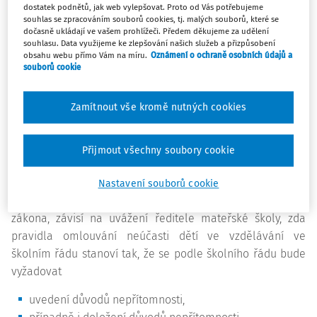
dostatek podnětů, jak web vylepšovat. Proto od Vás potřebujeme
zákon nebo prováděcí právní předpis), ale
školní řád
souhlas se zpracováním souborů cookies, tj. malých souborů, které se
mateřské školy
(viz § 34a odst. 4 školského zákona).
dočasně ukládají ve vašem prohlížeči. Předem děkujeme za udělení
souhlasu. Data využijeme ke zlepšování našich služeb a přizpůsobení
§ 34 odst. 4 školského zákona
obsahu webu přímo Vám na míru.
Oznámení o ochraně osobních údajů a
souborů cookie
Podmínky pro uvolňování dětí ze vzdělávání a omlouvání
jejich neúčasti ve vzdělávání stanoví školní řád. Ředitel
Zamítnout vše kromě nutných cookies
mateřské školy je oprávněn požadovat doložení důvodů
nepřítomnosti dítěte; zákonný zástupce je povinen doložit
Přijmout všechny soubory cookie
důvody nepřítomnosti dítěte nejpozději do 3 dnů ode dne
výzvy.
Nastavení souborů cookie
Jak je zřejmé z výše uvedeného ustanovení školského
zákona, závisí na uvážení ředitele mateřské školy, zda
pravidla omlouvání neúčasti dětí ve vzdělávání ve
školním řádu stanoví tak, že se podle školního řádu bude
vyžadovat
uvedení důvodů nepřítomnosti,