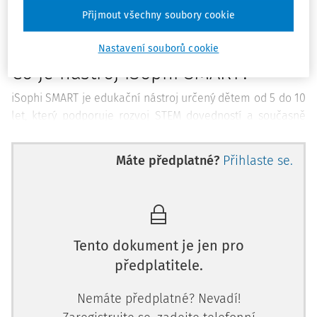
aktivity a přirozené zvědavosti.
Přijmout všechny soubory cookie
Nastavení souborů cookie
Co je nástroj iSophi SMART?
iSophi SMART je edukační nástroj určený dětem od 5 do 10
let, který podporuje rozvoj STEM dovedností a současně
navazuje na nové požadavky rámcového vzdělávacího
plánu (RVP) z oblasti informatického myšlení.
Máte předplatné?
Přihlaste se.
Nástroj kombinuje práci s digitální aplikací na tabletu,
která dítěti slouží jako audiovizuální průvodce úkoly, s
fyzickými stav
Tento dokument je jen pro
předplatitele.
Nemáte předplatné? Nevadí!