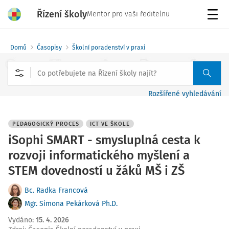
Řízení školy
Mentor pro vaši ředitelnu
Menu
Domů
Časopisy
Školní poradenství v praxi
Rozšířené vyhledávání
PEDAGOGICKÝ PROCES
ICT VE ŠKOLE
iSophi SMART - smysluplná cesta k
rozvoji informatického myšlení a
STEM dovedností u žáků MŠ i ZŠ
Bc. Radka Francová
Mgr. Simona Pekárková Ph.D.
Vydáno
:
15. 4. 2026