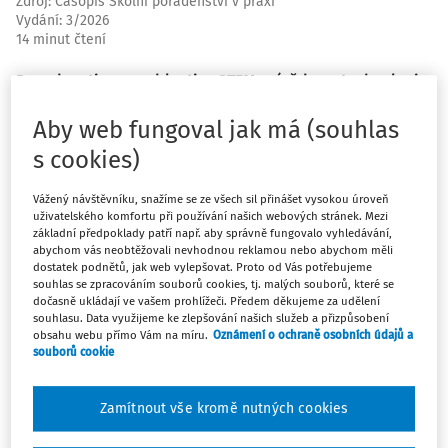
Zdroj
:
Časopis Školní poradenství v praxi
Vydání:
3/2026
14 minut čtení
Dovednosti z oblasti STEM (věda, technologie,
inženýrství a matematika) jsou poslední tři desetiletí
Aby web fungoval jak má (souhlas
mnohými odborníky z oblasti vzdělávání považovány za
klíčové pro orientaci dětí v rychle se proměňujícím
s cookies)
světě.
Vážený návštěvníku, snažíme se ze všech sil přinášet vysokou úroveň
uživatelského komfortu při používání našich webových stránek. Mezi
Kultivování těchto dovedností podporuje rozvoj kritického
základní předpoklady patří např. aby správně fungovalo vyhledávání,
abychom vás neobtěžovali nevhodnou reklamou nebo abychom měli
myšlení, schopnosti řešit problémy, tvořivosti a
dostatek podnětů, jak web vylepšovat. Proto od Vás potřebujeme
inovátorství, tedy kompetencí uplatnitelných nejen ve
souhlas se zpracováním souborů cookies, tj. malých souborů, které se
dočasně ukládají ve vašem prohlížeči. Předem děkujeme za udělení
školním prostředí, ale i v běžném životě (Tunnicliffe a
souhlasu. Data využijeme ke zlepšování našich služeb a přizpůsobení
Kennedy, 2022). Vznik edukačního nástroje iSophi SMART
obsahu webu přímo Vám na míru.
Oznámení o ochraně osobních údajů a
souborů cookie
nabízí odpověď na otázku, jak tyto dovednosti rozvíjet už v
předškolním a mladším školním věku tak, aby dítě
nepřicházelo o to, co je mu v tomto období vlastní –
Zamítnout vše kromě nutných cookies
objevování světa pomocí svých smyslů, hry, vlastní tvořivé