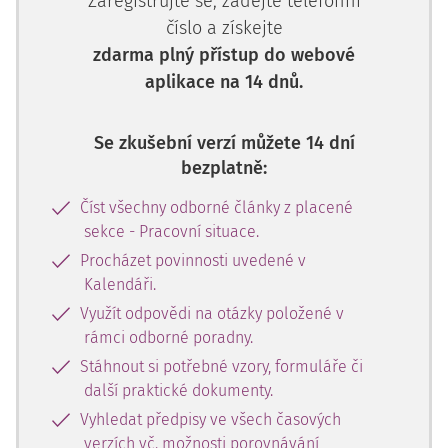
Zaregistrujte se, zadejte telefonní
číslo a získejte
zdarma plný přístup do webové
aplikace na 14 dnů.
Se zkušební verzí můžete 14 dní
bezplatně:
Číst všechny odborné články z placené
sekce - Pracovní situace.
Procházet povinnosti uvedené v
Kalendáři.
Využít odpovědi na otázky položené v
rámci odborné poradny.
Stáhnout si potřebné vzory, formuláře či
další praktické dokumenty.
Vyhledat předpisy ve všech časových
verzích vč. možnosti porovnávání,