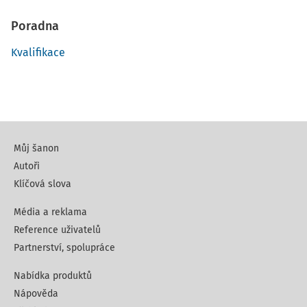
Poradna
Kvalifikace
Můj šanon
Autoři
Klíčová slova
Média a reklama
Reference uživatelů
Partnerství, spolupráce
Nabídka produktů
Nápověda