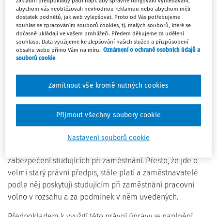
základní předpoklady patří např. aby správně fungovalo vyhledávání,
výkon práce sjednané v pracovní smlouvě, které je
abychom vás neobtěžovali nevhodnou reklamou nebo abychom měli
dostatek podnětů, jak web vylepšovat. Proto od Vás potřebujeme
překážkou v práci na straně zaměstnance. Odstavec 3
souhlas se zpracováním souborů cookies, tj. malých souborů, které se
uvedeného ustanovení obsahuje zmocnění pro
dočasně ukládají ve vašem prohlížeči. Předem děkujeme za udělení
souhlasu. Data využijeme ke zlepšování našich služeb a přizpůsobení
Ministerstvo práce a sociálních věcí, aby v dohodě s
obsahu webu přímo Vám na míru.
Oznámení o ochraně osobních údajů a
Ministerstvem školství, mládeže a tělovýchovy stanovilo
souborů cookie
vyhláškou poskytování pracovních úlev a hmotného
zabezpečení zaměstnanců studujících při zaměstnání a
Zamítnout vše kromě nutných cookies
zaměstnanců při účasti na školení, u nichž jde o překážku
v práci, popřípadě i výši náhrady mzdy poskytované po
Přijmout všechny soubory cookie
dobu tohoto školení.
Na základě tohoto zmocnění byla vydána vyhláška č.
Nastavení souborů cookie
140/1968 Sb., o pracovních úlevách a hospodářském
zabezpečení studujících při zaměstnání. Přesto, že jde o
velmi starý právní předpis, stále platí a zaměstnavatelé
podle něj poskytují studujícím při zaměstnání pracovní
volno v rozsahu a za podmínek v něm uvedených.
Předpokladem k využití této právní úpravy je naplnění