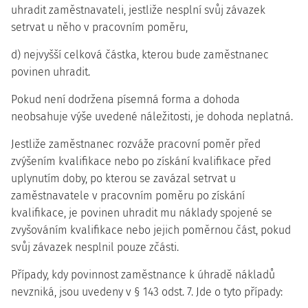
uhradit zaměstnavateli, jestliže nesplní svůj závazek
setrvat u něho v pracovním poměru,
d) nejvyšší celková částka, kterou bude zaměstnanec
povinen uhradit.
Pokud není dodržena písemná forma a dohoda
neobsahuje výše uvedené náležitosti, je dohoda neplatná.
Jestliže zaměstnanec rozváže pracovní poměr před
zvýšením kvalifikace nebo po získání kvalifikace před
uplynutím doby, po kterou se zavázal setrvat u
zaměstnavatele v pracovním poměru po získání
kvalifikace, je povinen uhradit mu náklady spojené se
zvyšováním kvalifikace nebo jejich poměrnou část, pokud
svůj závazek nesplnil pouze zčásti.
Případy, kdy povinnost zaměstnance k úhradě nákladů
nevzniká, jsou uvedeny v § 143 odst. 7. Jde o tyto případy: