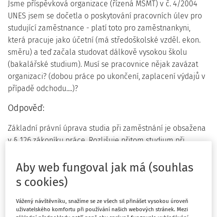
Jsme příspěvková organizace (řízená MŠMT) v č. 4/2004
UNES jsem se dočetla o poskytování pracovních úlev pro
studující zaměstnance - platí toto pro zaměstnankyni,
která pracuje jako účetní (má středoškolské vzděl. ekon.
směru) a teď začala studovat dálkově vysokou školu
(bakalářské studium). Musí se pracovnice nějak zavázat
organizaci? (dobou práce po ukončení, zaplacení výdajů v
případě odchodu....)?
Odpověď:
Základní právní úprava studia při zaměstnání je obsažena
v § 126 zákoníku práce. Rozlišuje přitom studium při
zaměstnání za účelem prohloubení kvalifikace k výkonu
práce sjednané v pracovní smlouvě, které je možno
Aby web fungoval jak má (souhlas
zaměstnanci nařídit a účast na němž je výkonem práce, za
s cookies)
který zaměstnanci přísluší mzda a studium při zaměstnání,
v němž má zaměstnanec získat předpoklady stanovené
Vážený návštěvníku, snažíme se ze všech sil přinášet vysokou úroveň
uživatelského komfortu při používání našich webových stránek. Mezi
právními předpisy nebo požadavky nezbytné pro řádný