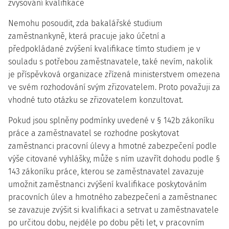
zvyšování kvalifikace
Nemohu posoudit, zda bakalářské studium
zaměstnankyně, která pracuje jako účetní a
předpokládané zvýšení kvalifikace tímto studiem je v
souladu s potřebou zaměstnavatele, také nevím, nakolik
je příspěvková organizace zřízená ministerstvem omezena
ve svém rozhodování svým zřizovatelem. Proto považuji za
vhodné tuto otázku se zřizovatelem konzultovat.
Pokud jsou splněny podmínky uvedené v § 142b zákoníku
práce a zaměstnavatel se rozhodne poskytovat
zaměstnanci pracovní úlevy a hmotné zabezpečení podle
výše citované vyhlášky, může s ním uzavřít dohodu podle §
143 zákoníku práce, kterou se zaměstnavatel zavazuje
umožnit zaměstnanci zvýšení kvalifikace poskytováním
pracovních úlev a hmotného zabezpečení a zaměstnanec
se zavazuje zvýšit si kvalifikaci a setrvat u zaměstnavatele
po určitou dobu, nejdéle po dobu pěti let, v pracovním