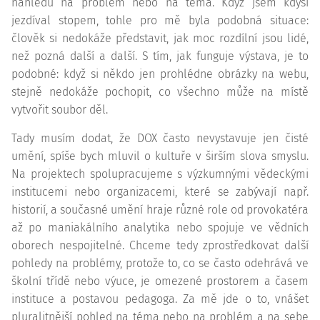
náhledu na problém nebo na téma. Když jsem kdysi
jezdíval stopem, tohle pro mě byla podobná situace:
člověk si nedokáže představit, jak moc rozdílní jsou lidé,
než pozná další a další. S tím, jak funguje výstava, je to
podobné: když si někdo jen prohlédne obrázky na webu,
stejně nedokáže pochopit, co všechno může na místě
vytvořit soubor děl.
Tady musím dodat, že DOX často nevystavuje jen čisté
umění, spíše bych mluvil o kultuře v širším slova smyslu.
Na projektech spolupracujeme s výzkumnými vědeckými
institucemi nebo organizacemi, které se zabývají např.
historií, a současné umění hraje různé role od provokatéra
až po maniakálního analytika nebo spojuje ve vědních
oborech nespojitelné. Chceme tedy zprostředkovat další
pohledy na problémy, protože to, co se často odehrává ve
školní třídě nebo výuce, je omezené prostorem a časem
instituce a postavou pedagoga. Za mě jde o to, vnášet
pluralitnější pohled na téma nebo na problém a na sebe