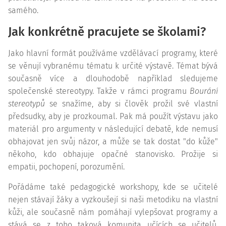
samého.
Jak konkrétně pracujete se školami?
Jako hlavní formát používáme vzdělávací programy, které
se věnují vybranému tématu k určité výstavě. Témat bývá
současně více a dlouhodobě například sledujeme
společenské stereotypy. Takže v rámci programu
Bourání
stereotypů
se snažíme, aby si člověk prožil své vlastní
předsudky, aby je prozkoumal. Pak má použít výstavu jako
materiál pro argumenty v následující debatě, kde nemusí
obhajovat jen svůj názor, a může se tak dostat "do kůže"
někoho, kdo obhajuje opačné stanovisko. Prožije si
empatii, pochopení, porozumění.
Pořádáme také pedagogické workshopy, kde se učitelé
nejen stávají žáky a vyzkoušejí si naši metodiku na vlastní
kůži, ale současně nám pomáhají vylepšovat programy a
stává se z toho taková komunita učících se učitelů.