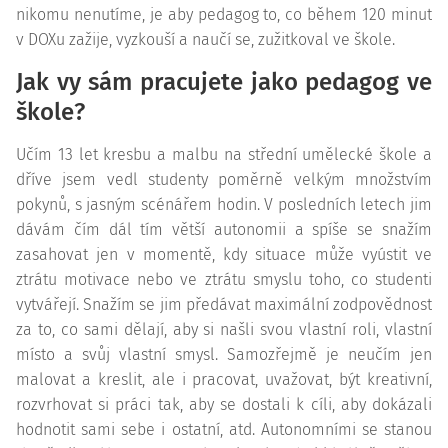
nikomu nenutíme, je aby pedagog to, co během 120 minut
v DOXu zažije, vyzkouší a naučí se, zužitkoval ve škole.
Jak vy sám pracujete jako pedagog ve
škole?
Učím 13 let kresbu a malbu na střední umělecké škole a
dříve jsem vedl studenty poměrně velkým množstvím
pokynů, s jasným scénářem hodin. V posledních letech jim
dávám čím dál tím větší autonomii a spíše se snažím
zasahovat jen v momentě, kdy situace může vyústit ve
ztrátu motivace nebo ve ztrátu smyslu toho, co studenti
vytvářejí. Snažím se jim předávat maximální zodpovědnost
za to, co sami dělají, aby si našli svou vlastní roli, vlastní
místo a svůj vlastní smysl. Samozřejmě je neučím jen
malovat a kreslit, ale i pracovat, uvažovat, být kreativní,
rozvrhovat si práci tak, aby se dostali k cíli, aby dokázali
hodnotit sami sebe i ostatní, atd. Autonomními se stanou