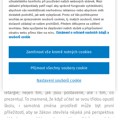
uživatelského komfortu při používání našich webových stránek. Mezi
Centru současného umění DOX, jde ve
základní předpoklady patří např. aby správně fungovalo vyhledávání,
vzdělávání?
abychom vás neobtěžovali nevhodnou reklamou nebo abychom měli
dostatek podnětů, jak web vylepšovat. Proto od Vás potřebujeme
souhlas se zpracováním souborů cookies, tj. malých souborů, které se
Centrum DOX prostřednictvím svých výstav upozorňuje na
dočasně ukládají ve vašem prohlížeči. Předem děkujeme za udělení
souhlasu. Data využijeme ke zlepšování našich služeb a přizpůsobení
důležitá nebo problematická témata ze společenského
obsahu webu přímo Vám na míru.
Oznámení o ochraně osobních údajů a
dění. Vzdělávací programy by je měly nějakým způsobem
souborů cookie
zprostředkovávat dál žákům a učitelům: otevírat jim oči,
rozvíjet diskusi, měnit "mindset" a související stereotypy.
Zamítnout vše kromě nutných cookies
Výstavy a programy mohou fungovat i jako zážitek
jinakosti. Pro mě je zajímavá třeba už změna prostředí.
Přijmout všechny soubory cookie
Když člověk přijde do DOXu, dostává se do jiné situace než
v běžném, každodenním provozu. Výstavy jsou
Nastavení souborů cookie
koncipovány tak, aby návštěvníka ideálně probraly z určité
letargie; nejen tím, jak jsou postavené, ale i tím, co
prezentují. To znamená, že když učitel se svou třídou opustí
školu, i samotná změna prostředí může být první
příležitostí, aby se žákovi otevřela nějaká jiná perspektiva