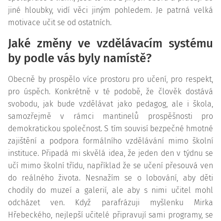
jiné hloubky, vidí věci jiným pohledem. Je patrná velká
motivace učit se od ostatních.
Jaké změny ve vzdělávacím systému
by podle vás byly namístě?
Obecně by prospělo více prostoru pro učení, pro respekt,
pro úspěch. Konkrétně v té podobě, že člověk dostává
svobodu, jak bude vzdělávat jako pedagog, ale i škola,
samozřejmě v rámci mantinelů prospěšnosti pro
demokratickou společnost. S tím souvisí bezpečné hmotné
zajištění a podpora formálního vzdělávání mimo školní
instituce. Připadá mi skvělá idea, že jeden den v týdnu se
učí mimo školní třídu, například že se učení přesouvá ven
do reálného života. Nesnažím se o lobování, aby děti
chodily do muzeí a galerií, ale aby s nimi učitel mohl
odcházet ven. Když parafrázuji myšlenku Mirka
Hřebeckého, nejlepší učitelé připravují sami programy, se