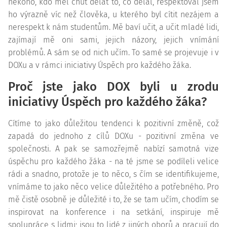
někoho, kdo měl chuť dělat to, co dělal, respektoval jsem
ho výrazně víc než člověka, u kterého byl cítit nezájem a
nerespekt k nám studentům. Mě baví učit, a učit mladé lidi,
zajímají mě oni sami, jejich názory, jejich vnímání
problémů. A sám se od nich učím. To samé se projevuje i v
DOXu a v rámci iniciativy Úspěch pro každého žáka.
Proč jste jako DOX byli u zrodu
iniciativy Úspěch pro každého žáka?
Cítíme to jako důležitou tendenci k pozitivní změně, což
zapadá do jednoho z cílů DOXu - pozitivní změna ve
společnosti. A pak se samozřejmě nabízí samotná vize
úspěchu pro každého žáka - na té jsme se podíleli velice
rádi a snadno, protože je to něco, s čím se identifikujeme,
vnímáme to jako něco velice důležitého a potřebného. Pro
mě čistě osobně je důležité i to, že se tam učím, chodím se
inspirovat na konference i na setkání, inspiruje mě
spolupráce s lidmi; jsou to lidé z jiných oborů a pracují do