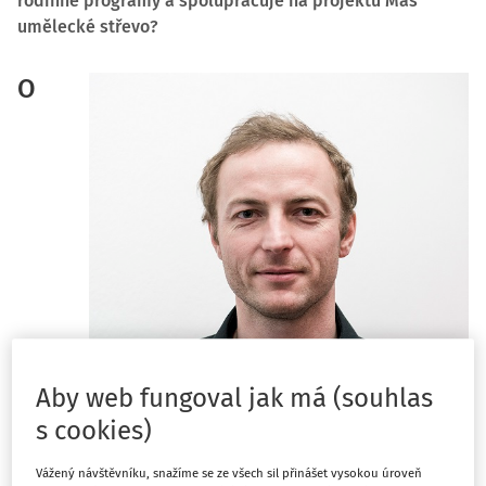
rodinné programy a spolupracuje na projektu Máš
umělecké střevo?
O
Aby web fungoval jak má (souhlas
s cookies)
jakou změnu vám, kteří pracujete v
Vážený návštěvníku, snažíme se ze všech sil přinášet vysokou úroveň