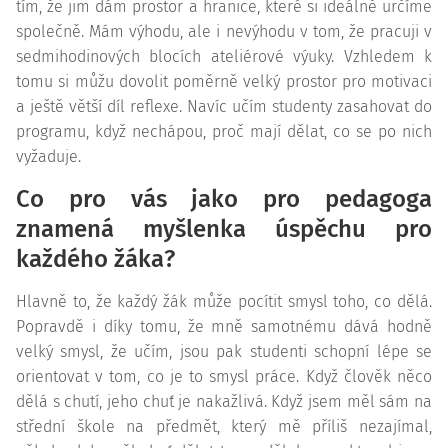
tím, že jim dám prostor a hranice, které si ideálně určíme
společně. Mám výhodu, ale i nevýhodu v tom, že pracuji v
sedmihodinových blocích ateliérové výuky. Vzhledem k
tomu si můžu dovolit poměrně velký prostor pro motivaci
a ještě větší díl reflexe. Navíc učím studenty zasahovat do
programu, když nechápou, proč mají dělat, co se po nich
vyžaduje.
Co pro vás jako pro pedagoga
znamená myšlenka úspěchu pro
každého žáka?
Hlavně to, že každý žák může pocítit smysl toho, co dělá.
Popravdě i díky tomu, že mně samotnému dává hodně
velký smysl, že učím, jsou pak studenti schopní lépe se
orientovat v tom, co je to smysl práce. Když člověk něco
dělá s chutí, jeho chuť je nakažlivá. Když jsem měl sám na
střední škole na předmět, který mě příliš nezajímal,