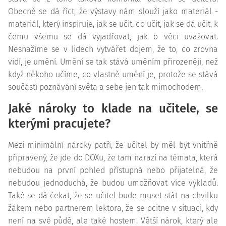
Obecně se dá říct, že výstavy nám slouží jako materiál -
materiál, který inspiruje, jak se učit, co učit, jak se dá učit, k
čemu všemu se dá vyjadřovat, jak o věci uvažovat.
Nesnažíme se v lidech vytvářet dojem, že to, co zrovna
vidí, je umění. Umění se tak stává uměním přirozeněji, než
když někoho učíme, co vlastně umění je, protože se stává
součástí poznávání světa a sebe jen tak mimochodem.
Jaké nároky to klade na učitele, se
kterými pracujete?
Mezi minimální nároky patří, že učitel by měl být vnitřně
připravený, že jde do DOXu, že tam narazí na témata, která
nebudou na první pohled přístupná nebo přijatelná, že
nebudou jednoduchá, že budou umožňovat více výkladů.
Také se dá čekat, že se učitel bude muset stát na chvilku
žákem nebo partnerem lektora, že se ocitne v situaci, kdy
není na své půdě, ale také hostem. Větší nárok, který ale